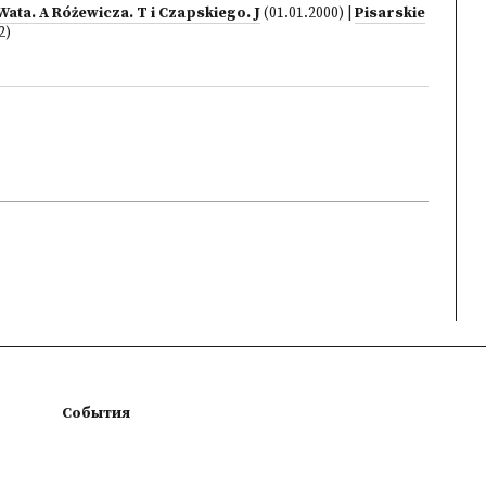
ata. A Różewicza. T i Czapskiego. J
(01.01.2000)
|
Pisarskie
2)
События