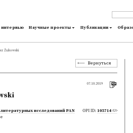
и интервью
Научные проекты
Публикации
Образо
z Żukowski
Вернуться
07.10.2019
wski
 литературных исследований PAN
OPI ID:
105714
ne