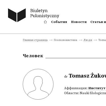
События
Новости
Статьи 
Tomas
Главная страница
Геополонистика
Люди
Человек
Tomasz Żuko
dr
Аффилиация:
Институт
Области:
Nauki filologicz