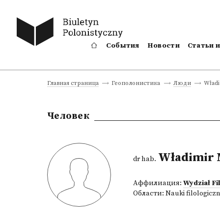
События
Новости
Статьи 
Władi
Главная страница
Геополонистика
Люди
Человек
Władimir 
dr hab.
Аффилиация:
Wydział Fi
Области:
Nauki filologicz