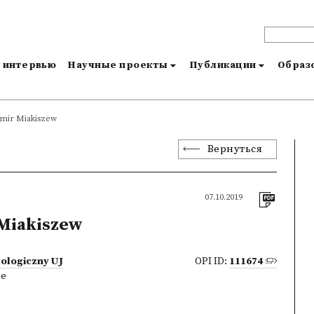
и интервью
Научные проекты
Публикации
Образо
mir Miakiszew
Вернуться
07.10.2019
Miakiszew
lologiczny UJ
OPI ID:
111674
ne