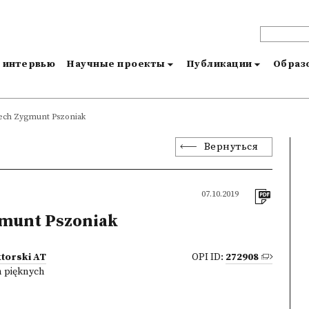
и интервью
Научные проекты
Публикации
Образо
ech Zygmunt Pszoniak
Вернуться
07.10.2019
munt Pszoniak
torski AT
OPI ID:
272908
h pięknych