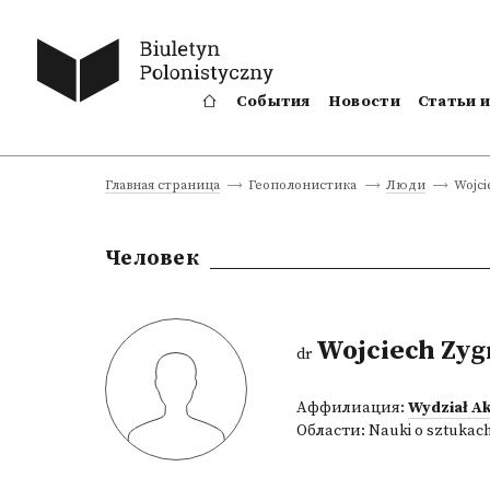
События
Новости
Статьи 
Wojci
Главная страница
Геополонистика
Люди
Человек
Wojciech Zyg
dr
Аффилиация:
Wydział Ak
Области:
Nauki o sztukac