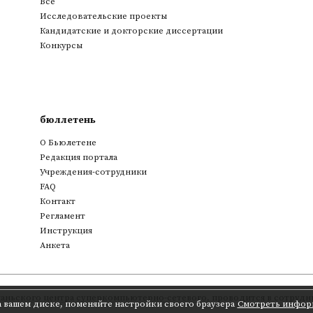
Все
Исследовательские проекты
Кандидатские и докторские диссертации
Конкурсы
бюллетень
О Бьюлетене
Редакция портала
Учреждения-сотрудники
FAQ
Контакт
Регламент
Инструкция
Анкета
аньского центра суперкомпьютерно-сетевого
,
проводится в сотрудни
а вашем диске, поменяйте настройки своего браузера
Смотреть инфор