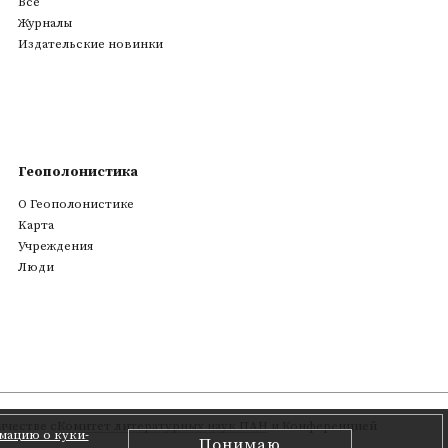
Все
Журналы
Издательские новинки
Геополонистика
О Геополонистике
Kарта
Учреждения
Люди
честве с
Комитет литературных наук ПАН
и Конференцией
мацию о куки-
Понимаю