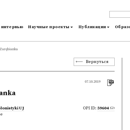
и интервью
Научные проекты
Публикации
Образо
 Zarębianka
Вернуться
07.10.2019
ianka
lonistyki UJ
OPI ID:
59604
ne