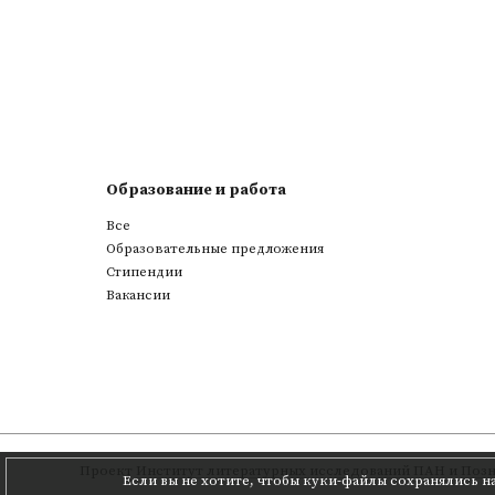
Образование и работа
Все
Образовательные предложения
Стипендии
Вакансии
Проект
Институт литературных исследований ПАН
и
Позн
Если вы не хотите, чтобы куки-файлы сохранялись н