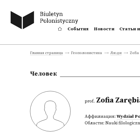
События
Новости
Статьи 
Zofia
Главная страница
Геополонистика
Люди
Человек
Zofia Zaręb
prof.
Аффилиация:
Wydział Po
Области:
Nauki filologicz