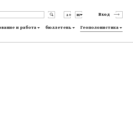
Вход
A
RU
вание и работа
бюллетень
Геополонистика