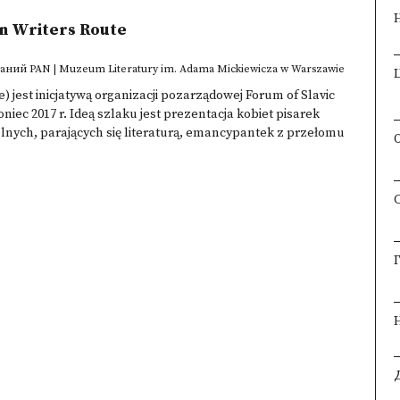
en Writers Route
ваний PAN | Muzeum Literatury im. Adama Mickiewicza w Warszawie
 jest inicjatywą organizacji pozarządowej Forum of Slavic
niec 2017 r. Ideą szlaku jest prezentacja kobiet pisarek
lnych, parających się literaturą, emancypantek z przełomu