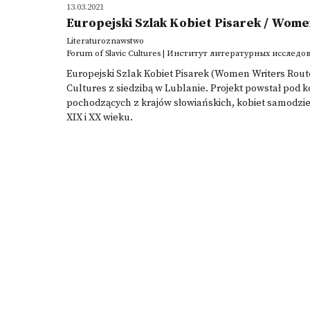
13.03.2021
Europejski Szlak Kobiet Pisarek / Wom
Literaturoznawstwo
Forum of Slavic Cultures | Институт литературных исследо
Europejski Szlak Kobiet Pisarek (Women Writers Route)
Cultures z siedzibą w Lublanie. Projekt powstał pod ko
pochodzących z krajów słowiańskich, kobiet samodzie
XIX i XX wieku.