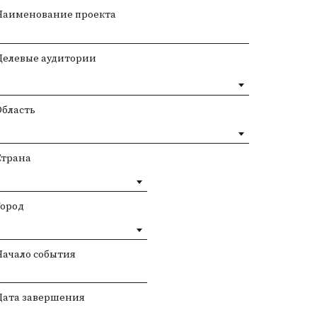
Наименование проекта
Целевые аудитории
Область
Страна
Город
Начало события
Дата завершения