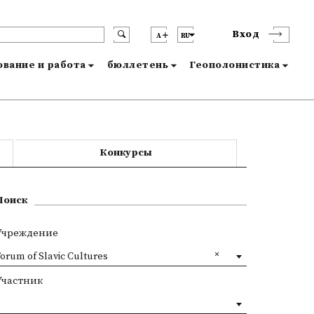
Вход
A
RU
вание и работа
бюллетень
Геополонистика
Конкурсы
Поиск
Учреждение
orum of Slavic Cultures
Участник