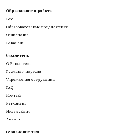
Образование и работа
Все
Образовательные предложения
Стипендии
Вакансии
бюллетень
О Бьюлетене
Редакция портала
Учреждения-сотрудники
FAQ
Контакт
Регламент
Инструкция
Анкета
Геополонистика