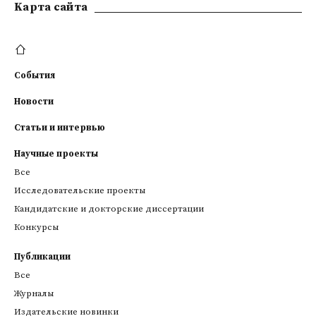
Kарта сайта
События
Новости
Статьи и интервью
Научные проекты
Все
Исследовательские проекты
Кандидатские и докторские диссертации
Конкурсы
Публикации
Все
Журналы
Издательские новинки