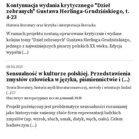
Kontynuacja wydania krytycznego "Dzieł
zebranych" Gustawa Herlinga-Grudzińskiego, t.
4-23
Historia literatury oraz krytyka i interpretacja literacka
W ramach projektu zostaną opracowane krytycznie i wydane
kolejne tomy "Dzieł zebranych" Gustawa Herlinga-Grudzińskiego,
jednego z najważniejszych pisarzy polskich XX wieku. Edycja
wypełni (...)
08.04.2015
Sensualność w kulturze polskiej. Przedstawienia
zmysłów człowieka w języku, piśmiennictwie i (...)
Teoria literatury, historia myśli literaturoznawczej, metody i orientacje badań
(...)
Институт литературных исследований PAN
Projekt poświęcony jest problematyce sensualności rozumianej
jako historycznie zmienny zbiór form reprezentacji ludzkich
zmysłów (np. wzrok, słuch, smak, dotyk, węch, ciało). Celem
badawczym (...)