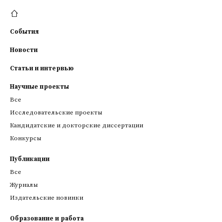
События
Новости
Статьи и интервью
Научные проекты
Все
Исследовательские проекты
Кандидатские и докторские диссертации
Конкурсы
Публикации
Все
Журналы
Издательские новинки
Образование и работа