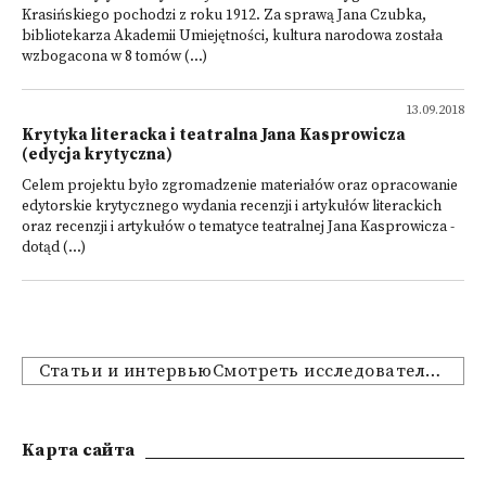
Krasińskiego pochodzi z roku 1912. Za sprawą Jana Czubka,
bibliotekarza Akademii Umiejętności, kultura narodowa została
wzbogacona w 8 tomów (...)
13.09.2018
Krytyka literacka i teatralna Jana Kasprowicza
(edycja krytyczna)
Celem projektu było zgromadzenie materiałów oraz opracowanie
edytorskie krytycznego wydania recenzji i artykułów literackich
oraz recenzji i artykułów o tematyce teatralnej Jana Kasprowicza -
dotąd (...)
Статьи и интервьюСмотреть исследовательские проекты
Kарта сайта