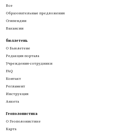
Все
Образовательные предложения
Стипендии
Вакансии
бюллетень
О Бьюлетене
Редакция портала
Учреждения-сотрудники
FAQ
Контакт
Регламент
Инструкция
Анкета
Геополонистика
О Геополонистике
Kарта