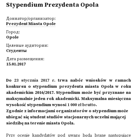
Stypendium Prezydenta Opola
Доннатор/организатор:
Prezydent Miasta Opole
Город:
Opole
Целевые аудитории:
Студенты
Дата размещения:
15.01.2017
Do
23 stycznia 2017 r.
trwa nabór wniosków w ramach
konkursu o stypendium prezydenta miasta Opola w roku
akademickim 2016/2017. Stypendium może być przyznane na
maksymalnie jeden rok akademicki. Maksymalna miesięczna
wysokość stypendium wynosi
1 000 zł brutto
.
Zgodnie z informacjami organizatorów o stypendium może
ubiegać się student studiów stacjonarnych uczelni mającej
siedzibę na terenie miasta Opola.
Przy ocenie kandydatów pod uwagę będą brane następujące