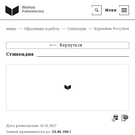
Menu
 страница
Образование и работа
Стипендии
Stypendium Prezydenta O
Вернуться
Стипендия
Дата размещения: 15.01.2017
Заявки принимаются до:
23.01.2017