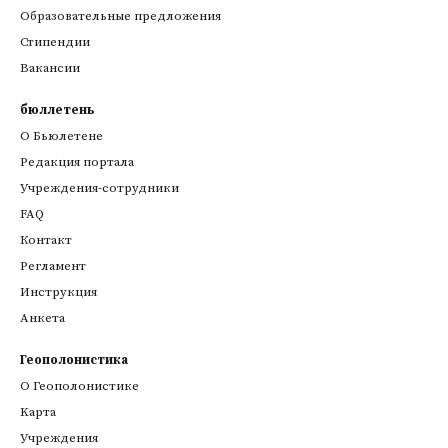
Образовательные предложения
Стипендии
Вакансии
бюллетень
О Бьюлетене
Редакция портала
Учреждения-сотрудники
FAQ
Контакт
Регламент
Инструкция
Анкета
Геополонистика
О Геополонистике
Kарта
Учреждения