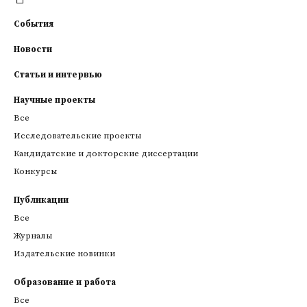
События
Новости
Статьи и интервью
Научные проекты
Все
Исследовательские проекты
Кандидатские и докторские диссертации
Конкурсы
Публикации
Все
Журналы
Издательские новинки
Образование и работа
Все