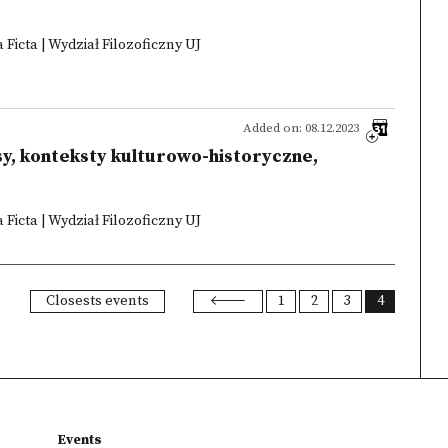
Ficta | Wydział Filozoficzny UJ
Added on: 08.12.2023
y, konteksty kulturowo-historyczne,
Ficta | Wydział Filozoficzny UJ
Closests events
1
2
3
4
Events