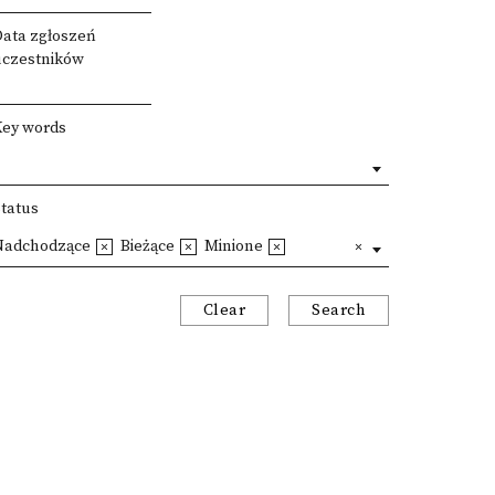
Data zgłoszeń
uczestników
Key words
Status
Nadchodzące
Bieżące
Minione
Clear
Search