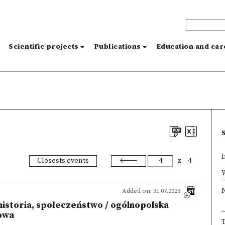
s
Scientific projects
Publications
Education and ca
I
Closests events
z
4
×
W
Added on: 31.07.2023
 historia, społeczeństwo / ogólnopolska
owa