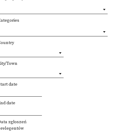
Categories
Country
City/Town
tart date
End date
Data zgłoszeń
prelegentów