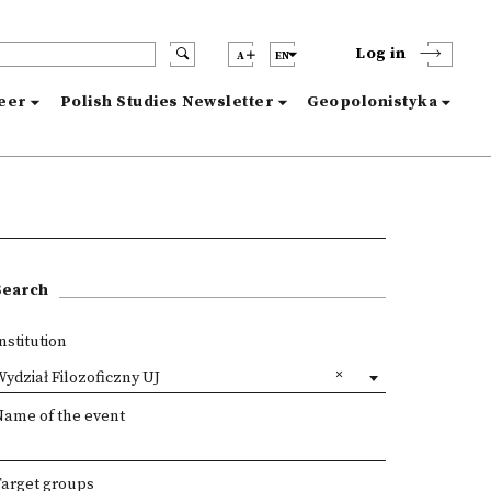
Log in
A
EN
reer
Polish Studies Newsletter
Geopolonistyka
Search
nstitution
ydział Filozoficzny UJ
Name of the event
Target groups