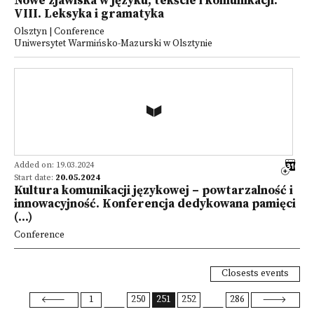
Nowe zjawiska w języku, tekście i komunikacji.
VIII. Leksyka i gramatyka
Olsztyn | Conference
Uniwersytet Warmińsko-Mazurski w Olsztynie
Added on: 19.03.2024
Start date:
20.05.2024
Kultura komunikacji językowej – powtarzalność i
innowacyjność. Konferencja dedykowana pamięci
(...)
Conference
Closests events
1
250
251
252
286