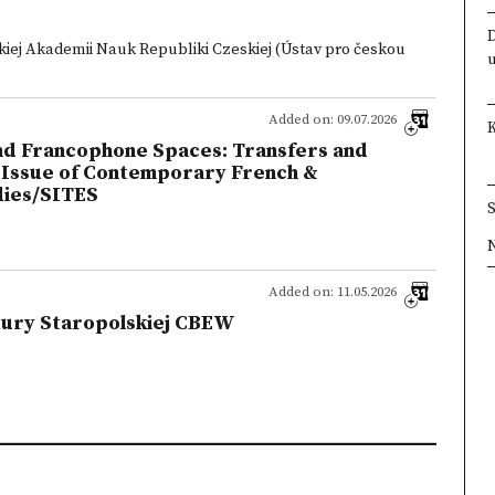
skiej Akademii Nauk Republiki Czeskiej (Ústav pro českou
Added on: 09.07.2026
nd Francophone Spaces: Transfers and
l Issue of Contemporary French &
dies/SITES
×
×
×
×
Added on: 11.05.2026
ltury Staropolskiej CBEW