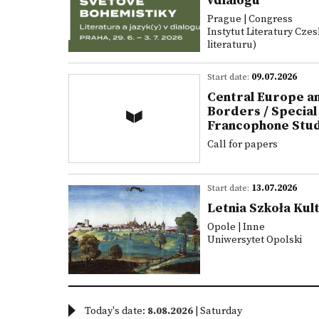
vdialogu
Prague | Congress
Instytut Literatury Cze
literaturu)
Start date:
09.07.2026
Central Europe a
Borders / Specia
Francophone Stu
Call for papers
Start date:
13.07.2026
Letnia Szkoła Ku
Opole | Inne
Uniwersytet Opolski
Today's date:
8.08.2026
| Saturday