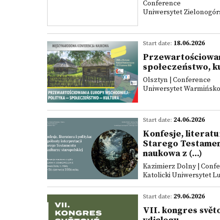
Conference
Uniwersytet Zielonogórs
Start date:
18.06.2026
Przewartościowan
społeczeństwo, k
Olsztyn | Conference
Uniwersytet Warmińsko
Start date:
24.06.2026
Konfesje, literatu
Starego Testament
naukowa z (...)
Kazimierz Dolny | Conf
Katolicki Uniwersytet Lu
Start date:
29.06.2026
VII. kongres světo