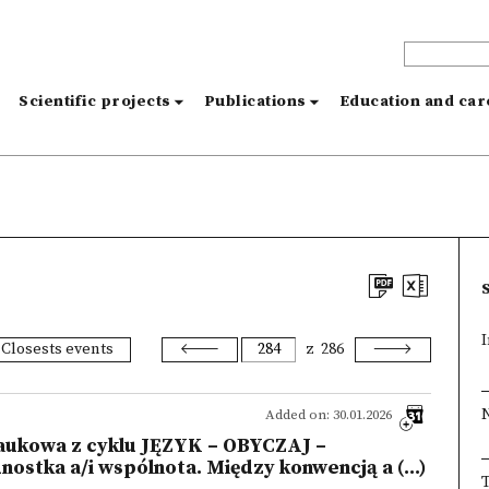
s
Scientific projects
Publications
Education and ca
I
Closests events
z
286
Added on: 30.01.2026
naukowa z cyklu JĘZYK – OBYCZAJ –
tka a/i wspólnota. Między konwencją a (...)