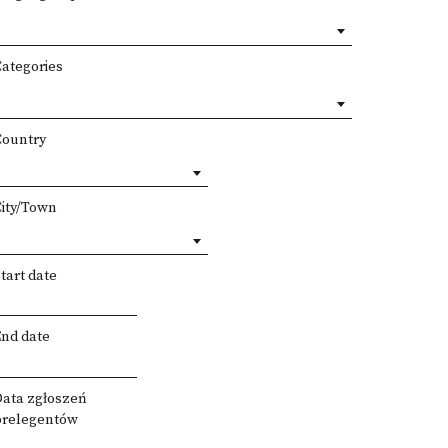
Categories
Country
City/Town
tart date
End date
Data zgłoszeń
prelegentów