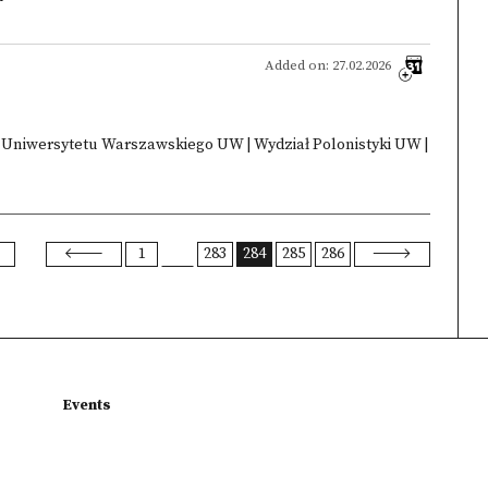
Added on: 27.02.2026
s Uniwersytetu Warszawskiego UW | Wydział Polonistyki UW |
1
283
284
285
286
Events