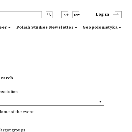
Log in
A
EN
reer
Polish Studies Newsletter
Geopolonistyka
Search
nstitution
Name of the event
Target groups