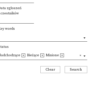
Data zgłoszeń
uczestników
Key words
Status
Nadchodzące
Bieżące
Minione
Clear
Search