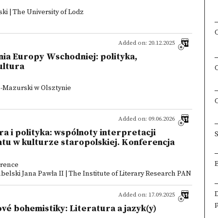
ki | The University of Lodz
Added on: 20.12.2025
ia Europy Wschodniej: polityka,
ultura
-Mazurski w Olsztynie
Added on: 09.06.2026
ra i polityka: wspólnoty interpretacji
S
u w kulturze staropolskiej. Konferencja
erence
belski Jana Pawła II | The Institute of Literary Research PAN
Added on: 17.09.2025
vé bohemistiky: Literatura a jazyk(y)