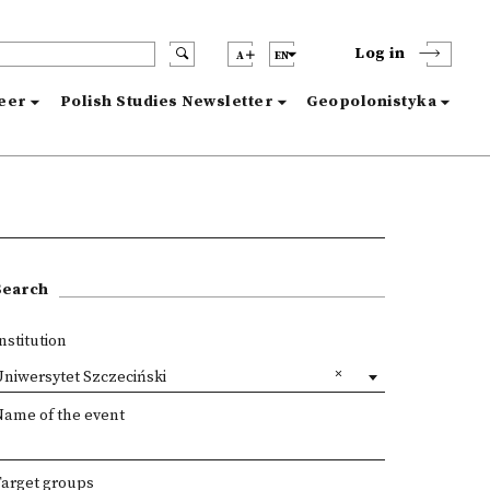
Log in
A
EN
reer
Polish Studies Newsletter
Geopolonistyka
Search
nstitution
niwersytet Szczeciński
Name of the event
Target groups