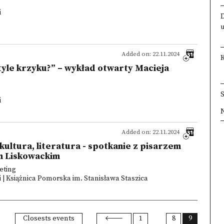
i
Added on: 22.11.2024
tyle krzyku?” – wykład otwarty Macieja
i
×
×
×
×
Added on: 22.11.2024
, kultura, literatura - spotkanie z pisarzem
m Liskowackim
eting
 | Książnica Pomorska im. Stanisława Staszica
Closests events
1
8
9