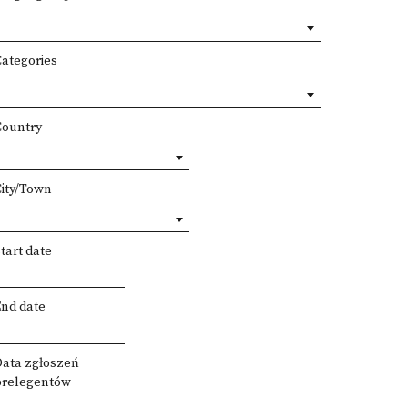
Categories
Country
City/Town
tart date
End date
Data zgłoszeń
prelegentów