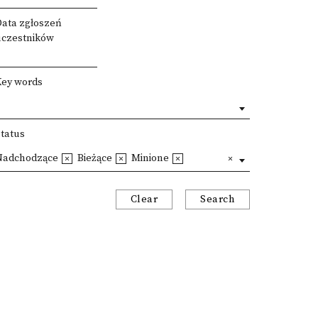
Data zgłoszeń
uczestników
Key words
Status
Nadchodzące
Bieżące
Minione
Clear
Search