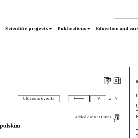
s
Scientific projects
Publications
Education and ca
I
Closests events
z
9
×
U
Added on: 07.11.2023
 polskim