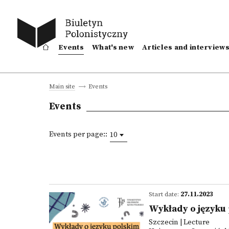
Events
What's new
Articles and interview
Events
Main site
Events
Events per page::
10
Start date:
27.11.2023
Wykłady o języku
Szczecin | Lecture