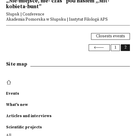
„Nie-miejsce, nie- czas” pod hasłem ,,Mit-
kobieta-bunt”
Słupsk | Conference
Akademia Pomorska w Słupsku | Instytut Filologii APS
Closests events
1
2
Site map
Events
What's new
Articles and interviews
Scientific projects
All