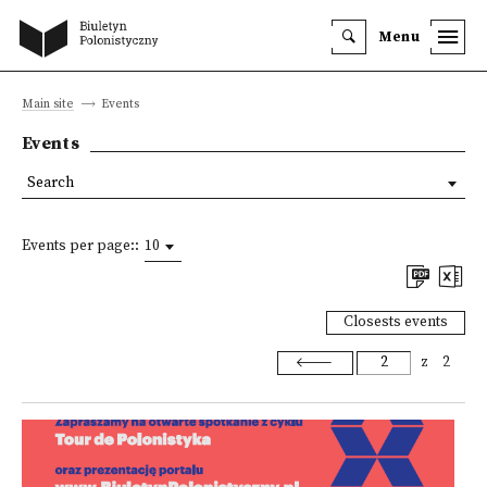
Menu
Main site
Events
Events
Search
Events per page::
10
Closests events
z
2