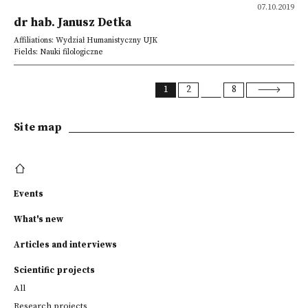
07.10.2019
dr hab. Janusz Detka
Affiliations: Wydział Humanistyczny UJK
Fields: Nauki filologiczne
1
2
8
Site map
Events
What's new
Articles and interviews
Scientific projects
All
Research projects