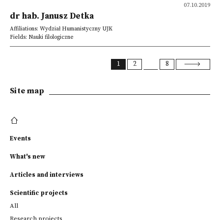
07.10.2019
dr hab. Janusz Detka
Affiliations: Wydział Humanistyczny UJK
Fields: Nauki filologiczne
1
2
8
Site map
Events
What's new
Articles and interviews
Scientific projects
All
Research projects