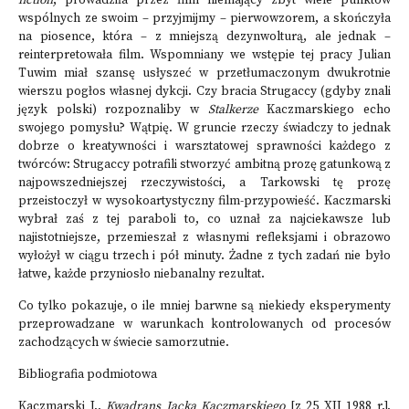
fiction
, prowadziła przez film niemający zbyt wiele punktów
wspólnych ze swoim – przyjmijmy – pierwowzorem, a skończyła
na piosence, która – z mniejszą dezynwolturą, ale jednak –
reinterpretowała film. Wspomniany we wstępie tej pracy Julian
Tuwim miał szansę usłyszeć w przetłumaczonym dwukrotnie
wierszu pogłos własnej dykcji. Czy bracia Strugaccy (gdyby znali
język polski) rozpoznaliby w
Stalkerze
Kaczmarskiego echo
swojego pomysłu? Wątpię. W gruncie rzeczy świadczy to jednak
dobrze o kreatywności i warsztatowej sprawności każdego z
twórców: Strugaccy potrafili stworzyć ambitną prozę gatunkową z
najpowszedniejszej rzeczywistości, a Tarkowski tę prozę
przeistoczył w wysokoartystyczny film-przypowieść. Kaczmarski
wybrał zaś z tej paraboli to, co uznał za najciekawsze lub
najistotniejsze, przemieszał z własnymi refleksjami i obrazowo
wyłożył w ciągu trzech i pół minuty. Żadne z tych zadań nie było
łatwe, każde przyniosło niebanalny rezultat.
Co tylko pokazuje, o ile mniej barwne są niekiedy eksperymenty
przeprowadzane w warunkach kontrolowanych od procesów
zachodzących w świecie samorzutnie.
Bibliografia podmiotowa
Kaczmarski J.,
Kwadrans Jacka Kaczmarskiego
[z 25 XII 1988 r.],