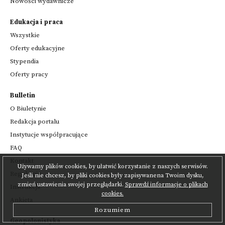
Nowości wydawnicze
Edukacja i praca
Wszystkie
Oferty edukacyjne
Stypendia
Oferty pracy
Bulletin
O Biuletynie
Redakcja portalu
Instytucje współpracujące
FAQ
Kontakt
Używamy plików cookies, by ułatwić korzystanie z naszych serwisów.
Regulamin
Jeśli nie chcesz, by pliki cookies były zapisywanena Twoim dysku,
zmień ustawienia swojej przeglądarki.
Sprawdź informacje o plikach
Instrukcja
cookies.
Ankieta
Rozumiem
Geopolonistyka