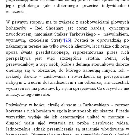
jego głębokiego (ale odbieranego przecież indywidualnie)
znaczenia.
W pewnym stopniu ma to związek z osobowościami głównych
bohaterów – Red Shoehart jest coraz bardziej cynicznym
zawodowcem, natomiast Stalker Tarkowskiego – „niewolnikiem,
wyznawcą, czcicielem Strefy”
[25]
. Postaci te oprowadzają po
zakazanym terenie nie tylko swoich klientów, lecz także odbiorcę
spoza świata przedstawionego, reprezentowana przez nich
perspektywa jest więc szczególnie istotna. Pełnią rolę
przewodników, a więc osób, które z definicji stosunkowo dobrze
orientują się w obszarze, do którego zabierają innych. Ich –
niekiedy dziwne – zachowania i stwierdzenia są pieczętowane
nabytym z trudem doświadczeniem i ani odbiorca, ani uczestnik
wydarzeń nie ma podstaw, by się im sprzeciwiać. Co oczywiście nie
znaczy, że tego nie robi.
Poświęćmy w końcu chwilę elipsom u Tarkowskiego – reżyser
korzysta z nich bowiem w zgoła inny sposób niż pisarze. Przede
wszystkim wydaje sie ich ostentacyjnie unikać w montażu –
długość wielu ujęć wystawia na próbę cierpliwość widza.
Jednocześnie jednak przemilczenia są starannie wbudowane w