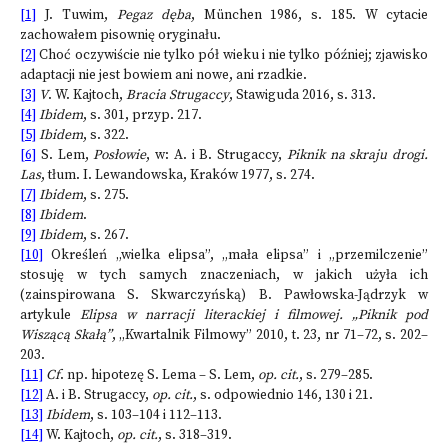
[1]
J. Tuwim,
Pegaz dęba
, München 1986, s. 185. W cytacie
zachowałem pisownię oryginału.
[2]
Choć oczywiście nie tylko pół wieku i nie tylko później; zjawisko
adaptacji nie jest bowiem ani nowe, ani rzadkie.
[3]
V
. W. Kajtoch,
Bracia Strugaccy
, Stawiguda 2016, s. 313.
[4]
Ibidem
, s. 301, przyp. 217.
[5]
Ibidem
, s. 322.
[6]
S. Lem,
Posłowie
, w: A. i B. Strugaccy,
Piknik na skraju drogi.
Las
, tłum. I. Lewandowska, Kraków 1977, s. 274.
[7]
Ibidem
, s. 275.
[8]
Ibidem
.
[9]
Ibidem
, s. 267.
[10]
Określeń „wielka elipsa”, „mała elipsa” i „przemilczenie”
stosuję w tych samych znaczeniach, w jakich użyła ich
(zainspirowana S. Skwarczyńską) B. Pawłowska-Jądrzyk w
artykule
Elipsa w narracji literackiej i filmowej. „Piknik pod
Wiszącą Skałą”
, „Kwartalnik Filmowy” 2010, t. 23, nr 71–72, s. 202–
203.
[11]
Cf
. np. hipotezę S. Lema – S. Lem,
op. cit.
, s. 279–285.
[12]
A. i B. Strugaccy,
op. cit.
, s. odpowiednio 146, 130 i 21.
[13]
Ibidem
, s. 103–104 i 112–113.
[14]
W. Kajtoch,
op. cit.
, s. 318–319.