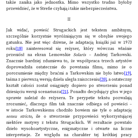
także zanika jako jednostka. Mimo wszystko trudno byłoby
przewidzieć, że w Strefie czyhają i takie niebezpieczeństwa.
II
Jak widać, powieść Strugackich jest tekstem ambitnym,
szczególnie korzystnie wyróżniającym się w obrębie swojego
gatunku. Nie jest więc dziwne, że adaptacją książki już w 1973
roku
[18]
zainteresował się reżyser, który wówczas właśnie
przeniósł na ekran Lemowskie
Solaris
– Andriej Tarkowski.
Znacznie bardziej zdumiewa to, że współpraca trzech artystów
doprowadziła ostatecznie do powstania filmu, mimo że o
porozumienie między braćmi a Tarkowskim nie było łatwo
[19]
,
taśma z pierwszą wersją dzieła uległa zniszczeniu
[20]
, a ostateczny
kształt całości został osiągnięty dopiero po stworzeniu ponad
dziesięciu wersji scenariusza
[21]
. Ponadto decydujący głos w jego
sprawie należał do reżysera. Te perypetie tekstu pozwalają
zrozumieć, dlaczego film tak znacznie odbiega od powieści –
w istocie Tarkowskiemu chodziło bowiem nie tyle o adaptację
sensu stricto
, ile o stworzenie przypowieści wykorzystującej
niektóre motywy z tekstu Strugackich. W rezultacie powstało
dzieło wysokoartystyczne, enigmatyczne i otwarte na liczne
interpretacje. Ze względu na charakter tej krótkiej pracy