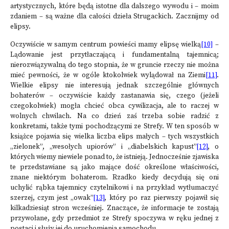
artystycznych, które będą istotne dla dalszego wywodu i – moim
zdaniem – są ważne dla całości dzieła Strugackich. Zacznijmy od
elipsy.
Oczywiście w samym centrum powieści mamy elipsę wielką
[10]
–
Lądowanie jest przytłaczającą i fundamentalną tajemnicą;
nierozwiązywalną do tego stopnia, że w gruncie rzeczy nie można
mieć pewności, że w ogóle ktokolwiek wylądował na Ziemi
[11]
.
Wielkie elipsy nie interesują jednak szczególnie głównych
bohaterów – oczywiście każdy zastanawia się, czego (jeżeli
czegokolwiek) mogła chcieć obca cywilizacja, ale to raczej w
wolnych chwilach. Na co dzień zaś trzeba sobie radzić z
konkretami, także tymi pochodzącymi ze Strefy. W ten sposób w
książce pojawia się wielka liczba elips małych – tych wszystkich
„zielonek”, „wesołych upiorów” i „diabelskich kapust”
[12]
, o
których wiemy niewiele ponad to, że istnieją. Jednocześnie zjawiska
te przedstawiane są jako mające dość określone właściwości,
znane niektórym bohaterom. Rzadko kiedy decydują się oni
uchylić rąbka tajemnicy czytelnikowi i na przykład wytłumaczyć
szerzej, czym jest „owak”
[13]
, który po raz pierwszy pojawił się
kilkadziesiąt stron wcześniej. Znaczące, że informacje te zostają
przywołane, gdy przedmiot ze Strefy spoczywa w ręku jednej z
postaci i służy jej do uruchomienia samochodu.