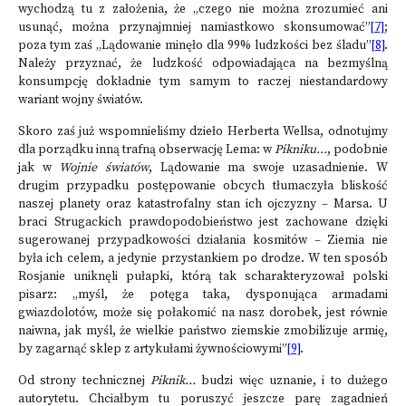
wychodzą tu z założenia, że „czego nie można zrozumieć ani
usunąć, można przynajmniej namiastkowo skonsumować”
[7]
;
poza tym zaś „Lądowanie minęło dla 99% ludzkości bez śladu”
[8]
.
Należy przyznać, że ludzkość odpowiadająca na bezmyślną
konsumpcję dokładnie tym samym to raczej niestandardowy
wariant wojny światów.
Skoro zaś już wspomnieliśmy dzieło Herberta Wellsa, odnotujmy
dla porządku inną trafną obserwację Lema: w
Pikniku…
, podobnie
jak w
Wojnie światów
, Lądowanie ma swoje uzasadnienie. W
drugim przypadku postępowanie obcych tłumaczyła bliskość
naszej planety oraz katastrofalny stan ich ojczyzny – Marsa. U
braci Strugackich prawdopodobieństwo jest zachowane dzięki
sugerowanej przypadkowości działania kosmitów – Ziemia nie
była ich celem, a jedynie przystankiem po drodze. W ten sposób
Rosjanie uniknęli pułapki, którą tak scharakteryzował polski
pisarz: „myśl, że potęga taka, dysponująca armadami
gwiazdolotów, może się połakomić na nasz dorobek, jest równie
naiwna, jak myśl, że wielkie państwo ziemskie zmobilizuje armię,
by zagarnąć sklep z artykułami żywnościowymi”
[9]
.
Od strony technicznej
Piknik…
budzi więc uznanie, i to dużego
autorytetu. Chciałbym tu poruszyć jeszcze parę zagadnień