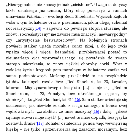
„Nieoryginalne” nie znaczy jednak „nieistotne”. Uwaga ta dotyczy
także ostatniego już tematu, który chcę poruszyć w ramach
omawiania
Pikniku…
– ewolucji Reda Shoeharta. Wojciech Kajtoch
widzi w tym bohaterze oraz w przemianach, jakim ulega, schemat
socrealistyczny
[14]
– zapewne do pewnego stopnia słusznie, ale
znów: „socrealistyczny” nie zawsze musi znaczyć „niewiarygodny”
czy „artystycznie bezwartościowy”. Na kolejnych stronach
powieści stalker upada moralnie coraz niżej, a do jego życia
wpełza więcej i więcej beznadziei, przybierającej postać to
nieumarłego ojca wprowadzającego się powtórnie do swego
starego mieszkania, to znów ciężkiej choroby córki. Wraz z
radością życia i kręgosłupem moralnym w bohaterze zanika zaś
sama podmiotowość. Możemy prześledzić to na przykładzie
tytułów kolejnych rozdziałów: „Red Shoehart, lat 23, kawaler,
laborant Międzynarodowego Instytutu […]” staje się „Redem
Shoehartem, lat 28, żonatym, bez określonego zajęcia”, by
skończyć jako „Red Shoehart, lat 31”
[15]
. Sam stalker orientuje się
ostatecznie, jak niewiele zostało z niego samego; u końca swej
wędrówki myśli: „zrobiliście ze mnie maszynę”
[16]
i dalej: „gdzież
są moje słowa i moje myśli? […] nawet tu mnie dopadli, bez języka
zostawili, dranie”
[17]
. Bohater ostatecznie ponosi więc wewnętrzną
klęskę – nie tylko sprzeniewierza się zasadom moralnym, lecz