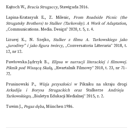
Kajtoch W.,
Bracia Strugaccy
, Stawiguda 2016.
Lapina-Kratasyuk E., Z. Milenic,
From Roadside Picnic (the
Strugatsky Brothers) to Stalker (Tarkovsky). A Work of Adaptation
,
„Communications. Media. Design” 2020, t. 5, z. 4.
Lizurej K., N. Szejko,
Stalker z filmu A. Tarkowskiego jako
„jurodiwy” i jako figura twórcy
, „Conversatoria Litteraria” 2018, t.
12, nr 12.
Pawłowska-Jądrzyk B.,
Elipsa w narracji literackiej i filmowej.
Piknik pod Wiszącą Skałą
, „Kwartalnik Filmowy” 2010, t. 23, nr 71–
72.
Prusinowski P.,
Wizja przyszłości w
Pikniku na skraju drogi
Arkadija i Borysa Strugackich oraz
Stalkerze
Andrieja
Tarkowskiego
, „Biuletyn Edukacji Medialnej” 2015, z. 2.
Tuwim J.,
Pegaz dęba
, München 1986.