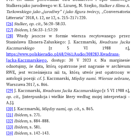
Stalkera jako jurodiwego w: K. Lizurej, N. Szejko,
Stalker z filmu A.
Tarkowskiego jako „jurodiwy” i jako figura twórcy
, „Conversatoria
Litteraria” 2018, t. 12, nr 12, s. 215–217 i 220.
[26]
Stalker
,
op. cit.
, 56:20–58:33.
[27]
Ibidem
, 1:56:33–1:57:20
[28]
Wtedy jeszcze w formie wiersza recytowanego przez
Stanisława Elsnera-Załuskiego: J. Kaczmarski,
Kwadrans Jacka
Kaczmarskiego
[z 5 VI 1988 r.],
https://www.polskieradio.pl/68/2461/Audio/308283,Kwadrans-
Jacka-Kaczmarskiego
, dostęp: 30 V 2023 r. Na marginesie
odnotujmy, że data, którą opatrzone jest nagranie w archiwum
RWE, jest wcześniejsza niż ta, którą utwór jest opatrzony w
antologii poezji:
cf
. J. Kaczmarski,
Między nami. Wiersze zebrane
,
Warszawa 2017, s. 866.
[29]
J. Kaczmarski,
Kwadrans Jacka Kaczmarskiego
[z 5 VI 1988 r.],
op. cit.
, [interpunkcja i wielkie litery według mojej interpretacji –
A.J.].
[30]
J. Kaczmarski,
Między nami
,
op. cit.
, s. 865.
[31]
Ibidem
, s. 271.
[32]
Ibidem
, s. 884–888.
[33]
Ibidem
, s. 581.
[34]
Ibidem
, s. 142–143.