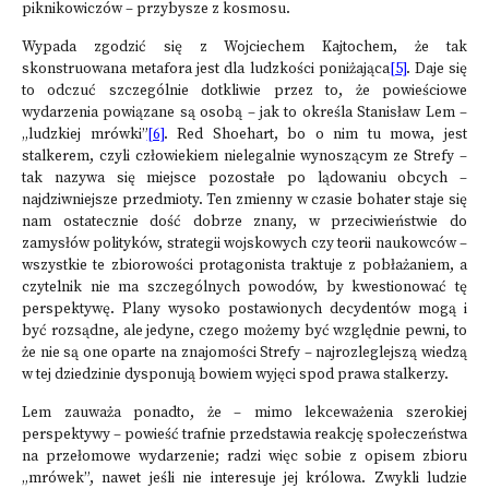
piknikowiczów – przybysze z kosmosu.
Wypada zgodzić się z Wojciechem Kajtochem, że tak
skonstruowana metafora jest dla ludzkości poniżająca
[5]
. Daje się
to odczuć szczególnie dotkliwie przez to, że powieściowe
wydarzenia powiązane są osobą – jak to określa Stanisław Lem –
„ludzkiej mrówki”
[6]
. Red Shoehart, bo o nim tu mowa, jest
stalkerem, czyli człowiekiem nielegalnie wynoszącym ze Strefy –
tak nazywa się miejsce pozostałe po lądowaniu obcych –
najdziwniejsze przedmioty. Ten zmienny w czasie bohater staje się
nam ostatecznie dość dobrze znany, w przeciwieństwie do
zamysłów polityków, strategii wojskowych czy teorii naukowców –
wszystkie te zbiorowości protagonista traktuje z pobłażaniem, a
czytelnik nie ma szczególnych powodów, by kwestionować tę
perspektywę. Plany wysoko postawionych decydentów mogą i
być rozsądne, ale jedyne, czego możemy być względnie pewni, to
że nie są one oparte na znajomości Strefy – najrozleglejszą wiedzą
w tej dziedzinie dysponują bowiem wyjęci spod prawa stalkerzy.
Lem zauważa ponadto, że – mimo lekceważenia szerokiej
perspektywy – powieść trafnie przedstawia reakcję społeczeństwa
na przełomowe wydarzenie; radzi więc sobie z opisem zbioru
„mrówek”, nawet jeśli nie interesuje jej królowa. Zwykli ludzie