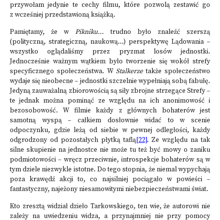
przywołam jedynie te cechy filmu, które pozwolą zestawić go
z wcześniej przedstawioną książką.
Pamiętamy, że w
Pikniku…
trudno było znaleźć szerszą
(polityczną, strategiczną, naukową…) perspektywę Lądowania –
wszystko oglądaliśmy przez pryzmat losów jednostki.
Jednocześnie ważnym wątkiem było tworzenie się wokół strefy
specyficznego społeczeństwa. W
Stalkerze
także społeczeństwo
wydaje się nieobecne – jednostki szczelnie wypełniają sobą fabułę.
Jedyną zauważalną zbiorowością są siły zbrojne strzegące Strefy –
te jednak można pominąć ze względu na ich anonimowość i
bezosobowość. W filmie każdy z głównych bohaterów jest
samotną wyspą – całkiem dosłownie widać to w scenie
odpoczynku, gdzie leżą od siebie w pewnej odległości, każdy
odgrodzony od pozostałych płytką taflą
[22]
. Ze względu na tak
silne skupienie na jednostce nie może tu też być mowy o zaniku
podmiotowości – wręcz przeciwnie, introspekcje bohaterów są w
tym dziele niezwykle istotne. Do tego stopnia, że niemal wypychają
poza krawędź akcji to, co najsilniej pociągało w powieści –
fantastyczny, najeżony niesamowitymi niebezpieczeństwami świat.
Kto zresztą widział dzieło Tarkowskiego, ten wie, że autorowi nie
zależy na uwiedzeniu widza, a przynajmniej nie przy pomocy