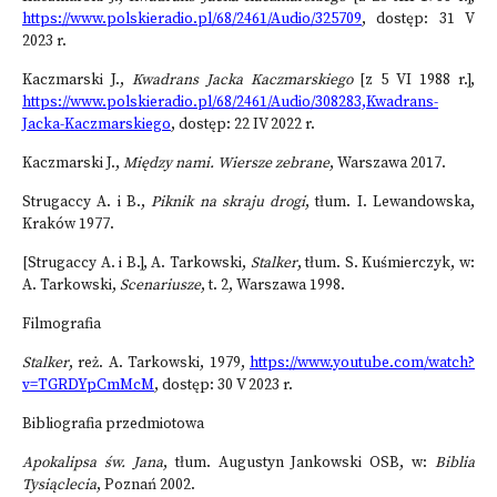
https://www.polskieradio.pl/68/2461/Audio/325709
, dostęp: 31 V
2023 r.
Kaczmarski J.,
Kwadrans Jacka Kaczmarskiego
[z 5 VI 1988 r.],
https://www.polskieradio.pl/68/2461/Audio/308283,Kwadrans-
Jacka-Kaczmarskiego
, dostęp: 22 IV 2022 r.
Kaczmarski J.,
Między nami. Wiersze zebrane
, Warszawa 2017.
Strugaccy A. i B.,
Piknik na skraju drogi
, tłum. I. Lewandowska,
Kraków 1977.
[Strugaccy A. i B.], A. Tarkowski,
Stalker
, tłum. S. Kuśmierczyk, w:
A. Tarkowski,
Scenariusze
, t. 2, Warszawa 1998.
Filmografia
Stalker
, reż. A. Tarkowski, 1979,
https://www.youtube.com/watch?
v=TGRDYpCmMcM
, dostęp: 30 V 2023 r.
Bibliografia przedmiotowa
Apokalipsa św. Jana
, tłum. Augustyn Jankowski OSB, w:
Biblia
Tysiąclecia
, Poznań 2002.