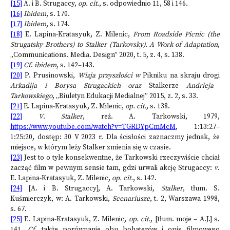
[15]
A. i B. Strugaccy,
op. cit.
, s. odpowiednio 11, 58 i 146.
[16]
Ibidem
, s. 170.
[17]
Ibidem
, s. 174.
[18]
E. Lapina-Kratasyuk, Z. Milenic,
From Roadside Picnic (the
Strugatsky Brothers) to Stalker (Tarkovsky). A Work of Adaptation
,
„Communications. Media. Design” 2020, t. 5, z. 4, s. 138.
[19]
Cf
.
ibidem
, s. 142–143.
[20]
P. Prusinowski,
Wizja przyszłości w
Pikniku na skraju drogi
Arkadija i Borysa Strugackich oraz
Stalkerze
Andrieja
Tarkowskiego
, „Biuletyn Edukacji Medialnej” 2015, z. 2, s. 33.
[21]
E. Lapina-Kratasyuk, Z. Milenic,
op. cit.
, s. 138.
[22]
V
.
Stalker
, reż. A. Tarkowski, 1979,
https://www.youtube.com/watch?v=TGRDYpCmMcM
, 1:13:27–
1:25:20, dostęp: 30 V 2023 r. Dla ścisłości zaznaczmy jednak, że
miejsce, w którym leży Stalker zmienia się w czasie.
[23]
Jest to o tyle konsekwentne, że Tarkowski rzeczywiście chciał
zacząć film w pewnym sensie tam, gdzi urwali akcję Strugaccy:
v
.
E. Lapina-Kratasyuk, Z. Milenic,
op. cit.
, s. 142.
[24]
[A. i B. Strugaccy], A. Tarkowski,
Stalker
, tłum. S.
Kuśmierczyk, w: A. Tarkowski,
Scenariusze
, t. 2, Warszawa 1998,
s. 67.
[25]
E. Lapina-Kratasyuk, Z. Milenic,
op. cit.
, [tłum. moje – A.J.] s.
141.
Cf
. także porównanie obu bohaterów i opis filmowego