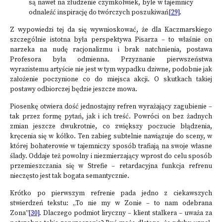
są nawet na złudzenie czymkolwiek, byle w tajemnicy
odnaleźć inspirację do twórczych poszukiwań
[29]
.
Z wypowiedzi tej da się wywnioskować, że dla Kaczmarskiego
szczególnie istotna była perspektywa Pisarza – to właśnie on
narzeka na nudę racjonalizmu i brak natchnienia, postawa
Profesora była odmienna. Przyznanie pierwszeństwa
wyrazistemu artyście nie jest w tym wypadku dziwne, podobnie jak
założenie poczynione co do miejsca akcji. O skutkach takiej
postawy odbiorczej będzie jeszcze mowa.
Piosenkę otwiera dość jednostajny refren wyrażający zagubienie –
tak przez formę pytań, jak i ich treść. Powróci on bez żadnych
zmian jeszcze dwukrotnie, co zwiększy poczucie błądzenia,
kręcenia się w kółko. Ten zabieg subtelnie nawiązuje do sceny, w
której bohaterowie w tajemniczy sposób trafiają na swoje własne
ślady. Oddaje też powolny i niezmierzający wprost do celu sposób
przemieszczania się w Strefie – retardacyjna funkcja refrenu
nieczęsto jest tak bogata semantycznie.
Krótko po pierwszym refrenie pada jedno z ciekawszych
stwierdzeń tekstu: „To nie my w Zonie – to nam odebrana
Zona”
[30]
. Dlaczego podmiot liryczny – klient stalkera – uważa za