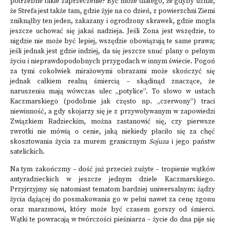
potrzebne takie zaprzeczenie? Być może dlatego, że gdyby uznał,
że Strefa jest także tam, gdzie żyje na co dzień, z powierzchni Ziemi
zniknąłby ten jeden, zakazany i ogrodzony skrawek, gdzie mogła
jeszcze uchować się jakaś nadzieja. Jeśli Zona jest wszędzie, to
nigdzie nie może być lepiej, wszędzie obowiązują te same prawa;
jeśli jednak jest gdzie indziej, da się jeszcze snuć plany o pełnym
życiu i nieprawdopodobnych przygodach w innym świecie. Pogoń
za tymi cokolwiek mirażowymi obrazami może skończyć się
jednak całkiem realną śmiercią – skądinąd znaczące, że
naruszeniu mają wówczas ulec „potylice”. To słowo w ustach
Kaczmarskiego (podobnie jak często np. „czerwony”) traci
niewinność, a gdy skojarzy się je z przywoływanym w zapowiedzi
Związkiem Radzieckim, można zastanowić się, czy pierwsze
zwrotki nie mówią o cenie, jaką niekiedy płaciło się za chęć
skosztowania życia za murem granicznym
Sojuza
i jego państw
satelickich.
Na tym zakończmy – dość już przecież zużyte – tropienie wątków
antyradzieckich w jeszcze jednym dziele Kaczmarskiego.
Przyjrzyjmy się natomiast tematom bardziej uniwersalnym: żądzy
życia dążącej do posmakowania go w pełni nawet za cenę zgonu
oraz marazmowi, który może być czasem gorszy od śmierci.
Wątki te powracają w twórczości pieśniarza – życie do dna pije się