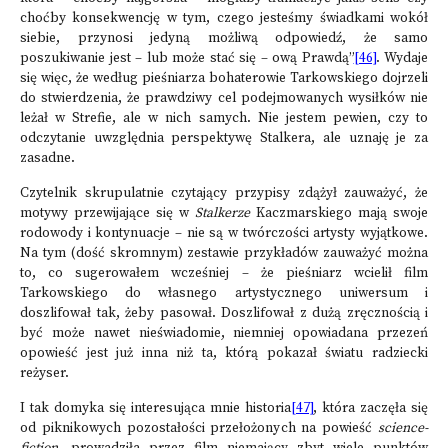
choćby konsekwencję w tym, czego jesteśmy świadkami wokół
siebie, przynosi jedyną możliwą odpowiedź, że samo
poszukiwanie jest – lub może stać się – ową Prawdą”
[46]
. Wydaje
się więc, że według pieśniarza bohaterowie Tarkowskiego dojrzeli
do stwierdzenia, że prawdziwy cel podejmowanych wysiłków nie
leżał w Strefie, ale w nich samych. Nie jestem pewien, czy to
odczytanie uwzględnia perspektywę Stalkera, ale uznaję je za
zasadne.
Czytelnik skrupulatnie czytający przypisy zdążył zauważyć, że
motywy przewijające się w
Stalkerze
Kaczmarskiego mają swoje
rodowody i kontynuacje – nie są w twórczości artysty wyjątkowe.
Na tym (dość skromnym) zestawie przykładów zauważyć można
to, co sugerowałem wcześniej – że pieśniarz wcielił film
Tarkowskiego do własnego artystycznego uniwersum i
doszlifował tak, żeby pasował. Doszlifował z dużą zręcznością i
być może nawet nieświadomie, niemniej opowiadana przezeń
opowieść jest już inna niż ta, którą pokazał światu radziecki
reżyser.
I tak domyka się interesująca mnie historia
[47]
, która zaczęła się
od piknikowych pozostałości przełożonych na powieść
science-