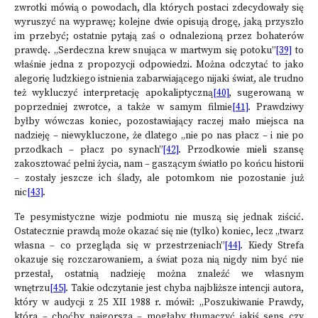
zwrotki mówią o powodach, dla których postaci zdecydowały się
wyruszyć na wyprawę; kolejne dwie opisują drogę, jaką przyszło
im przebyć; ostatnie pytają zaś o odnalezioną przez bohaterów
prawdę. „Serdeczna krew snująca w martwym się potoku”
[39]
to
właśnie jedna z propozycji odpowiedzi. Można odczytać to jako
alegorię ludzkiego istnienia zabarwiającego nijaki świat, ale trudno
też wykluczyć interpretację apokaliptyczną
[40]
, sugerowaną w
poprzedniej zwrotce, a także w samym filmie
[41]
. Prawdziwy
byłby wówczas koniec, pozostawiający raczej mało miejsca na
nadzieję – niewykluczone, że dlatego „nie po nas płacz – i nie po
przodkach – płacz po synach”
[42]
. Przodkowie mieli szansę
zakosztować pełni życia, nam – gaszącym światło po końcu historii
– zostały jeszcze ich ślady, ale potomkom nie pozostanie już
nic
[43]
.
Te pesymistyczne wizje podmiotu nie muszą się jednak ziścić.
Ostatecznie prawdą może okazać się nie (tylko) koniec, lecz „twarz
własna – co przegląda się w przestrzeniach”
[44]
. Kiedy Strefa
okazuje się rozczarowaniem, a świat poza nią nigdy nim być nie
przestał, ostatnią nadzieję można znaleźć we własnym
wnętrzu
[45]
. Takie odczytanie jest chyba najbliższe intencji autora,
który w audycji z 25 XII 1988 r. mówił: „Poszukiwanie Prawdy,
która – choćby najgorsza – mogłaby tłumaczyć jakiś sens czy