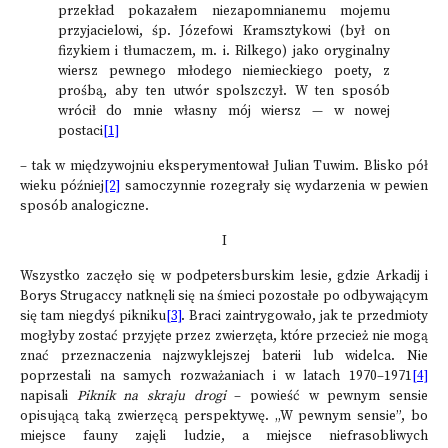
przekład pokazałem niezapomnianemu mojemu
przyjacielowi, śp. Józefowi Kramsztykowi (był on
fizykiem i tłumaczem, m. i. Rilkego) jako oryginalny
wiersz pewnego młodego niemieckiego poety, z
prośbą, aby ten utwór spolszczył. W ten sposób
wrócił do mnie własny mój wiersz — w nowej
postaci
[1]
– tak w międzywojniu eksperymentował Julian Tuwim. Blisko pół
wieku później
[2]
samoczynnie rozegrały się wydarzenia w pewien
sposób analogiczne.
I
Wszystko zaczęło się w podpetersburskim lesie, gdzie Arkadij i
Borys Strugaccy natknęli się na śmieci pozostałe po odbywającym
się tam niegdyś pikniku
[3]
. Braci zaintrygowało, jak te przedmioty
mogłyby zostać przyjęte przez zwierzęta, które przecież nie mogą
znać przeznaczenia najzwyklejszej baterii lub widelca. Nie
poprzestali na samych rozważaniach i w latach 1970–1971
[4]
napisali
Piknik na skraju drogi
– powieść w pewnym sensie
opisującą taką zwierzęcą perspektywę. „W pewnym sensie”, bo
miejsce fauny zajęli ludzie, a miejsce niefrasobliwych