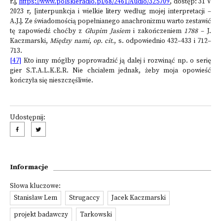
r.],
https://www.polskieradio.pl/68/2461/Audio/325709
, dostęp: 31 V
2023 r, [interpunkcja i wielkie litery według mojej interpretacji –
A.J.]. Ze świadomością popełnianego anachronizmu warto zestawić
tę zapowiedź choćby z
Głupim Jasiem
i zakończeniem
1788
– J.
Kaczmarski,
Między nami
,
op. cit.
, s. odpowiednio 432–433 i 712–
713.
[47]
Kto inny mógłby poprowadzić ją dalej i rozwinąć np. o serię
gier S.T.A.L.K.E.R. Nie chciałem jednak, żeby moja opowieść
kończyła się nieszczęśliwie.
Udostępnij:
Informacje
Słowa kluczowe:
Stanisław Lem
Strugaccy
Jacek Kaczmarski
projekt badawczy
Tarkowski