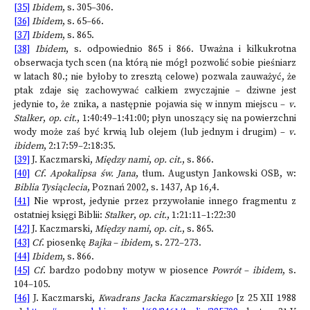
[35]
Ibidem
, s. 305–306.
[36]
Ibidem
, s. 65–66.
[37]
Ibidem
, s. 865.
[38]
Ibidem
, s. odpowiednio 865 i 866. Uważna i kilkukrotna
obserwacja tych scen (na którą nie mógł pozwolić sobie pieśniarz
w latach 80.; nie byłoby to zresztą celowe) pozwala zauważyć, że
ptak zdaje się zachowywać całkiem zwyczajnie – dziwne jest
jedynie to, że znika, a następnie pojawia się w innym miejscu –
v
.
Stalker
,
op. cit.
, 1:40:49–1:41:00; płyn unoszący się na powierzchni
wody może zaś być krwią lub olejem (lub jednym i drugim) –
v
.
ibidem
, 2:17:59–2:18:35.
[39]
J. Kaczmarski,
Między nami
,
op. cit.
, s. 866.
[40]
Cf
.
Apokalipsa św. Jana
, tłum. Augustyn Jankowski OSB, w:
Biblia Tysiąclecia
, Poznań 2002, s. 1437, Ap 16,4.
[41]
Nie wprost, jedynie przez przywołanie innego fragmentu z
ostatniej księgi Biblii:
Stalker
,
op. cit.
, 1:21:11–1:22:30
[42]
J. Kaczmarski,
Między nami
,
op. cit.
, s. 865.
[43]
Cf
. piosenkę
Bajka
–
ibidem
, s. 272–273.
[44]
Ibidem
, s. 866.
[45]
Cf
. bardzo podobny motyw w piosence
Powrót
–
ibidem
, s.
104–105.
[46]
J. Kaczmarski,
Kwadrans Jacka Kaczmarskiego
[z 25 XII 1988