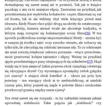
kompozycję. Pierwsze i największe – to oczywiście Strefa, o której
dowiadujemy się nawet mniej niż w powieści. Tak jak w książce
pączkują z niej za to mniejsze elipsy. Zauważmy na przykład, jak
przedstawiana jest wędrówka bohaterów: często filmowani są oni
od frontu, tak że nie widzimy zbyt wiele leżącego przed nimi
obszaru. Kiedy Pisarz chce pójść drogą na skróty do ostatecznego
celu podróży, kamera niemal wcale nie akcentuje budynku, w
którym mają rozegrać się kulminacyjne sceny filmu
[26]
. W ten
sposób podkreślona zostaje niepoznawalność Strefy – można być
w samym jej środku i mieć oczy szeroko otwarte, ale zobaczy się
tylko tyle, ile zdecydują się odsłonić nieznane siły. To co odsłonięte
nie musi zresztą zwiększać zakresu poznania – wręcz przeciwnie,
może generować kolejne tajemnice i elipsy. Weźmy na przykład
ujęcie przedstawiające parę obejmujących się szkieletów
[27]
: Skąd
wzięły się w tym miejscu? Jakim prawem obok zamykają i otwierają
się skrzypiące drzwi? Czy wyrastająca spomiędzy zwłok gałązka
coś znaczy? A stojąca obok butelka? A – skoro już przy tym
jesteśmy – ten warujący obok ni to mefistofeliczny, ni anielski
czarny pies, który pojawił się nagle w połowie filmu i swobodnie
przekroczył granicę między snem a jawą?
Ten świat nawet się nie rozpada – to by zakładało istnienie jakiejś
uprzedniej stabilności. Takie pojęcia jak „stabilność” czy