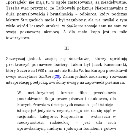
„porządek” nie mają tu w ogóle zastosowania, są nieadekwatne.
Trzeba więc przyznać, że Tarkowski pokazuje Niepoznawalne z
dużą pomysłowością i brutalnością – odbiorca, który podczas
lektury Strugackich może i był zagubiony, ale nie myślał o tym
wiele wśród licznych atrakcji, w
Stalkerze
zostaje sam na sam ze
swoją poznawczą niemocą. A dla mało kogo jest to miłe
towarzystwo.
III
Zazwyczaj jednak znajdą się śmiałkowie, którzy spróbują
przekroczyć poznawcze bariery. Takim był Jacek Kaczmarski,
który 5 czerwca 1988 r. na antenie Radia Wolna Europa przedstawił
swoje odczytanie
Stalkera
[28]
. Zanim jednak zaczniemy rozważać
interpretację poetycką, zwróćmy uwagę na zapowiedź pieśniarza:
W metaforycznej formie film przedstawia
poszukiwanie Boga przez pisarza i naukowca, dla
których Prawda w dzisiejszych czasach – jeśli istnieje –
istnieje już jedynie w czymś, czego nie da się ująć w
racjonalne kategorie. Racjonalizm – zwłaszcza w
rzeczywistości radzieckiej – jest dla nich
sprawdzalnym, nudnym i jałowym banałem i gotowi