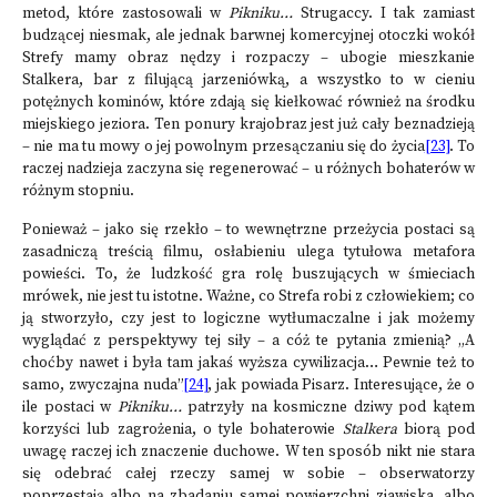
metod, które zastosowali w
Pikniku
…
Strugaccy. I tak zamiast
budzącej niesmak, ale jednak barwnej komercyjnej otoczki wokół
Strefy mamy obraz nędzy i rozpaczy – ubogie mieszkanie
Stalkera, bar z filującą jarzeniówką, a wszystko to w cieniu
potężnych kominów, które zdają się kiełkować również na środku
miejskiego jeziora. Ten ponury krajobraz jest już cały beznadzieją
– nie ma tu mowy o jej powolnym przesączaniu się do życia
[23]
. To
raczej nadzieja zaczyna się regenerować – u różnych bohaterów w
różnym stopniu.
Ponieważ – jako się rzekło – to wewnętrzne przeżycia postaci są
zasadniczą treścią filmu, osłabieniu ulega tytułowa metafora
powieści. To, że ludzkość gra rolę buszujących w śmieciach
mrówek, nie jest tu istotne. Ważne, co Strefa robi z człowiekiem; co
ją stworzyło, czy jest to logiczne wytłumaczalne i jak możemy
wyglądać z perspektywy tej siły – a cóż te pytania zmienią? „A
choćby nawet i była tam jakaś wyższa cywilizacja… Pewnie też to
samo, zwyczajna nuda”
[24]
, jak powiada Pisarz. Interesujące, że o
ile postaci w
Pikniku…
patrzyły na kosmiczne dziwy pod kątem
korzyści lub zagrożenia, o tyle bohaterowie
Stalkera
biorą pod
uwagę raczej ich znaczenie duchowe. W ten sposób nikt nie stara
się odebrać całej rzeczy samej w sobie – obserwatorzy
poprzestają albo na zbadaniu samej powierzchni zjawiska, albo