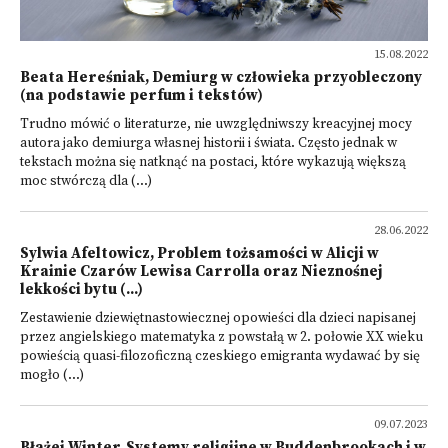
15.08.2022
Beata Hereśniak, Demiurg w człowieka przyobleczony
(na podstawie perfum i tekstów)
Trudno mówić o literaturze, nie uwzględniwszy kreacyjnej mocy
autora jako demiurga własnej historii i świata. Często jednak w
tekstach można się natknąć na postaci, które wykazują większą
moc stwórczą dla (...)
28.06.2022
Sylwia Afeltowicz, Problem tożsamości w Alicji w
Krainie Czarów Lewisa Carrolla oraz Nieznośnej
lekkości bytu (...)
Zestawienie dziewiętnastowiecznej opowieści dla dzieci napisanej
przez angielskiego matematyka z powstałą w 2. połowie XX wieku
powieścią quasi-filozoficzną czeskiego emigranta wydawać by się
mogło (...)
09.07.2023
Błażej Winter, Systemy religijne w Buddenbrookach i w