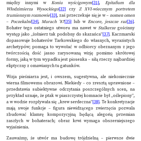
między innymi w
Koniu wyścigowym
[31]
,
Epitafium dla
Włodzimierza Wysockiego
[32]
czy
Z XVI-wiecznym portretem
trumiennym rozmowie
[33]
, zaś przeczekuje się je w –
nomen omen
–
Poczekalni
[34]
,
Murach ’87
[35]
lub w
Encore,
jeszcze raz
[36]
.
Bohater tego ostatniego utworu ma nawet w
Stalkerze
gościnny
występ jako „żołnierz tak podobny do skazańca”
[37]
. Kaczmarski
dopasowuje bohaterów Tarkowskiego do własnych, wyrazistych
archetypów; pomaga to wywołać w odbiorcy obeznanym z jego
twórczością dość jasno zarysowaną wizję pomimo skrótowej
formy, jaką w tym wypadku jest piosenka – siłą rzeczy najbardziej
eliptyczny z omawianych tu gatunków.
Wizja pieśniarza jest, i owszem, sugestywna, ale niekoniecznie
wierna filmowemu obrazowi. Niekiedy – co zresztą uprawnione –
przedstawia subiektywne odczytania poszczególnych scen, na
przykład uznaje, że ptak w piaszczystej komnacie był „oślepiony”,
a w wodzie rozpływała się „krew serdeczna”
[38]
. Te konkretyzacje
mają swoje funkcje – figura niewidzącego zwierzęcia pozwala
zbudować klamrę kompozycyjną będącą alegorią przemian
zaszłych w bohaterach; obraz krwi wymaga obszerniejszego
wyjaśnienia.
Zauważmy, że utwór ma budowę trójdzielną – pierwsze dwie