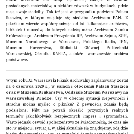
Każde archiwum ma swoje tajemnice, zaklęte w zasobie
posiadanych materiałów, a niektóre również w budynkach, gdzie
mają swoje siedziby. Tak też jest w przypadku podziemi Pałacu
Staszica, w którym znajduje się siedziba Archiwum PAN. Z
piknikiem wiernie współorganizuje od lat kilkanaście archiwów,
bibliotek i muzeów, do których należą m.in.: Archiwum Zamku
Królewskiego, Archiwum Prezydenta RP, Archiwum Sejmu, SGH,
Muzeum Narodowego w Warszawie, Polskiego Radia, IPN,
Muzeum Harcerstwa, Biblioteki Głównej Politechniki
Warszawskiej, Ośrodka KARTA, a także warszawskie archiwa
państwowe.
W tym roku XI Warszawski Piknik Archiwalny zaplanowany został
na
6 czerwca 2020 r., w salach i otoczeniu Pałacu Staszica
oraz w Muzeum Drukarstwa, Oddziale Muzeum Warszawy na
warszawskiej Pradze.
Czy w obecnej sytuacji niepewności i
strachu można myśleć o pikniku? Z pewnością zdania będą
podzielone. Nikt nie potrafi określić przyszłych realnych
terminów jakichkolwiek bezpiecznych imprez i zgromadzeń.
Warto jednaki oswoić społeczeństwo ze świadomością, że czas nie
stoi w miejscu i sytuacja, w jakiej aktualnie się znajdujemy, odejdzie