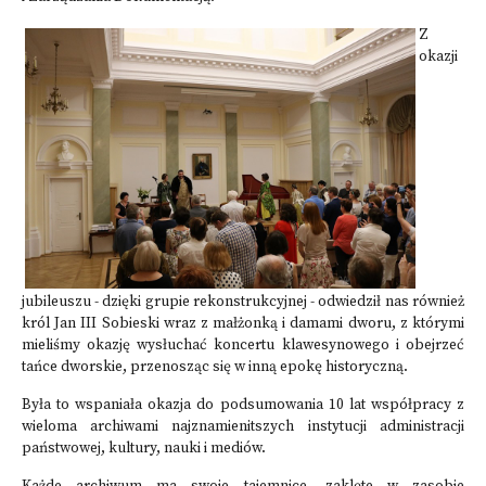
Z
okazji
jubileuszu - dzięki grupie rekonstrukcyjnej - odwiedził nas również
król Jan III Sobieski wraz z małżonką i damami dworu, z którymi
mieliśmy okazję wysłuchać koncertu klawesynowego i obejrzeć
tańce dworskie, przenosząc się w inną epokę historyczną.
Była to wspaniała okazja do podsumowania 10 lat współpracy z
wieloma archiwami najznamienitszych instytucji administracji
państwowej, kultury, nauki i mediów.