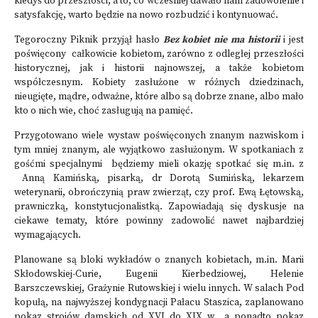
kiedyś do przeszłości, a to, co wcześniej dawało nam zadowolenie i
satysfakcję, warto będzie na nowo rozbudzić i kontynuować.
Tegoroczny Piknik przyjął hasło
Bez kobiet nie ma historii
i jest
poświęcony całkowicie kobietom, zarówno z odległej przeszłości
historycznej, jak i historii najnowszej, a także kobietom
współczesnym. Kobiety zasłużone w różnych dziedzinach,
nieugięte, mądre, odważne, które albo są dobrze znane, albo mało
kto o nich wie, choć zasługują na pamięć.
Przygotowano wiele wystaw poświęconych znanym nazwiskom i
tym mniej znanym, ale wyjątkowo zasłużonym. W spotkaniach z
gośćmi specjalnymi będziemy mieli okazję spotkać się m.in. z
Anną Kamińską, pisarką, dr Dorotą Sumińską, lekarzem
weterynarii, obrończynią praw zwierząt, czy prof. Ewą Łętowską,
prawniczką, konstytucjonalistką. Zapowiadają się dyskusje na
ciekawe tematy, które powinny zadowolić nawet najbardziej
wymagających.
Planowane są bloki wykładów o znanych kobietach, m.in. Marii
Skłodowskiej-Curie, Eugenii Kierbedziowej, Helenie
Barszczewskiej, Grażynie Rutowskiej i wielu innych. W salach Pod
kopułą, na najwyższej kondygnacji Pałacu Staszica, zaplanowano
pokaz strojów damskich od XVI do XIX w., a ponadto pokaz