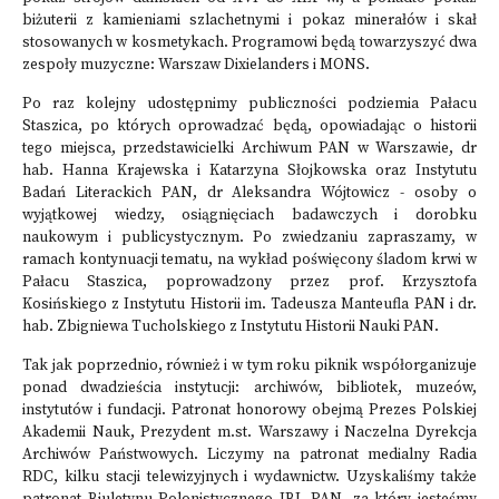
biżuterii z kamieniami szlachetnymi i pokaz minerałów i skał
stosowanych w kosmetykach. Programowi będą towarzyszyć dwa
zespoły muzyczne: Warszaw Dixielanders i MONS.
Po raz kolejny udostępnimy publiczności podziemia Pałacu
Staszica, po których oprowadzać będą, opowiadając o historii
tego miejsca, przedstawicielki Archiwum PAN w Warszawie, dr
hab. Hanna Krajewska i Katarzyna Słojkowska oraz Instytutu
Badań Literackich PAN, dr Aleksandra Wójtowicz - osoby o
wyjątkowej wiedzy, osiągnięciach badawczych i dorobku
naukowym i publicystycznym. Po zwiedzaniu zapraszamy, w
ramach kontynuacji tematu, na wykład poświęcony śladom krwi w
Pałacu Staszica, poprowadzony przez prof. Krzysztofa
Kosińskiego z Instytutu Historii im. Tadeusza Manteufla PAN i dr.
hab. Zbigniewa Tucholskiego z Instytutu Historii Nauki PAN.
Tak jak poprzednio, również i w tym roku piknik współorganizuje
ponad dwadzieścia instytucji: archiwów, bibliotek, muzeów,
instytutów i fundacji. Patronat honorowy obejmą Prezes Polskiej
Akademii Nauk, Prezydent m.st. Warszawy i Naczelna Dyrekcja
Archiwów Państwowych. Liczymy na patronat medialny Radia
RDC, kilku stacji telewizyjnych i wydawnictw. Uzyskaliśmy także