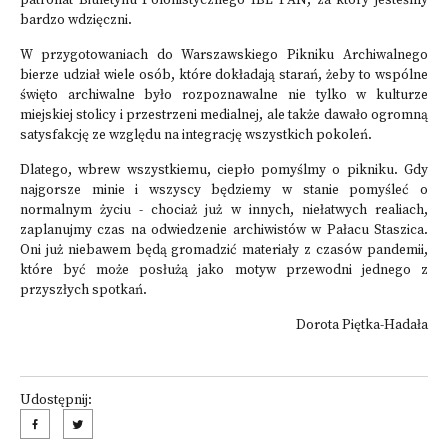
patronat Biuletynu Polonistycznego IBL PAN, za który jesteśmy
bardzo wdzięczni.
W przygotowaniach do Warszawskiego Pikniku Archiwalnego
bierze udział wiele osób, które dokładają starań, żeby to wspólne
święto archiwalne było rozpoznawalne nie tylko w kulturze
miejskiej stolicy i przestrzeni medialnej, ale także dawało ogromną
satysfakcję ze względu na integrację wszystkich pokoleń.
Dlatego, wbrew wszystkiemu, ciepło pomyślmy o pikniku. Gdy
najgorsze minie i wszyscy będziemy w stanie pomyśleć o
normalnym życiu - chociaż już w innych, niełatwych realiach,
zaplanujmy czas na odwiedzenie archiwistów w Pałacu Staszica.
Oni już niebawem będą gromadzić materiały z czasów pandemii,
które być może posłużą jako motyw przewodni jednego z
przyszłych spotkań.
Dorota Piętka-Hadała
Udostępnij: