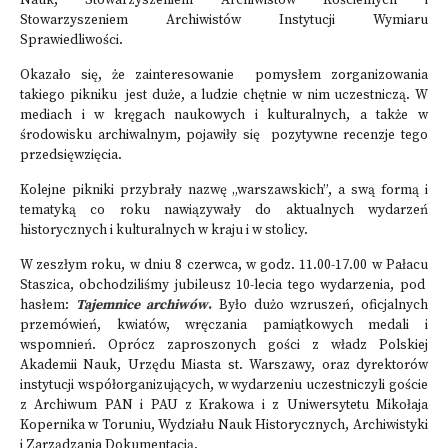
Nauk, Stowarzyszeniem Archiwistów Kościelnych i
Stowarzyszeniem Archiwistów Instytucji Wymiaru
Sprawiedliwości.
Okazało się, że zainteresowanie pomysłem zorganizowania
takiego pikniku jest duże, a ludzie chętnie w nim uczestniczą. W
mediach i w kręgach naukowych i kulturalnych, a także w
środowisku archiwalnym, pojawiły się pozytywne recenzje tego
przedsięwzięcia.
Kolejne pikniki przybrały nazwę „warszawskich”, a swą formą i
tematyką co roku nawiązywały do aktualnych wydarzeń
historycznych i kulturalnych w kraju i w stolicy.
W zeszłym roku, w dniu 8 czerwca, w godz. 11.00-17.00 w Pałacu
Staszica, obchodziliśmy jubileusz 10-lecia tego wydarzenia, pod
hasłem:
Tajemnice archiwów
.
Było dużo wzruszeń, oficjalnych
przemówień, kwiatów, wręczania pamiątkowych medali i
wspomnień. Oprócz zaproszonych gości z władz Polskiej
Akademii Nauk, Urzędu Miasta st. Warszawy, oraz dyrektorów
instytucji współorganizujących, w wydarzeniu uczestniczyli goście
z Archiwum PAN i PAU z Krakowa i z Uniwersytetu Mikołaja
Kopernika w Toruniu, Wydziału Nauk Historycznych, Archiwistyki
i Zarządzania Dokumentacją.