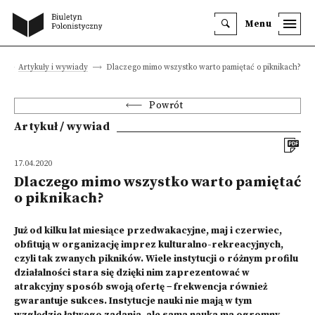
Menu
a
Artykuły i wywiady
Dlaczego mimo wszystko warto pamiętać o piknikach?
Powrót
Artykuł / wywiad
17.04.2020
Dlaczego mimo wszystko warto pamiętać
o piknikach?
Już od kilku lat miesiące przedwakacyjne, maj i czerwiec,
obfitują w organizację imprez kulturalno-rekreacyjnych,
czyli tak zwanych pikników. Wiele instytucji o różnym profilu
działalności stara się dzięki nim zaprezentować w
atrakcyjny sposób swoją ofertę − frekwencja również
gwarantuje sukces. Instytucje nauki nie mają w tym