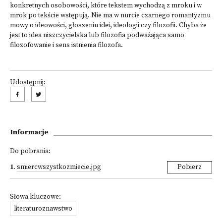
konkretnych osobowości, które tekstem wychodzą z mroku i w
mrok po tekście wstępują. Nie ma w nurcie czarnego romantyzmu
mowy o ideowości, głoszeniu idei, ideologii czy filozofii. Chyba że
jest to idea niszczycielska lub filozofia podważająca samo
filozofowanie i sens istnienia filozofa.
Udostępnij:
Informacje
Do pobrania:
1
.
smiercwszystkozmiecie.jpg
Pobierz
Słowa kluczowe:
literaturoznawstwo