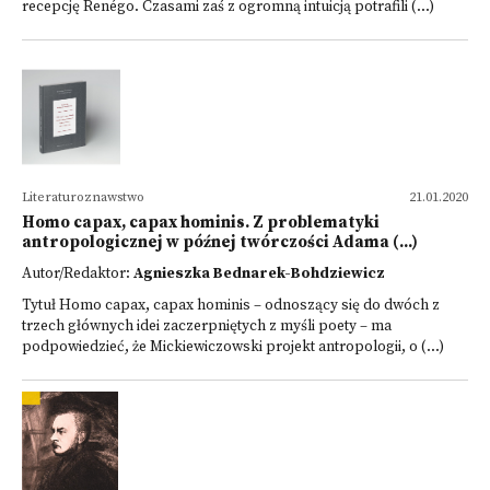
recepcję Renégo. Czasami zaś z ogromną intuicją potrafili (...)
Literaturoznawstwo
21.01.2020
Homo capax, capax hominis. Z problematyki
antropologicznej w późnej twórczości Adama (...)
Autor/Redaktor:
Agnieszka Bednarek-Bohdziewicz
Tytuł Homo capax, capax hominis – odnoszący się do dwóch z
trzech głównych idei zaczerpniętych z myśli poety – ma
podpowiedzieć, że Mickiewiczowski projekt antropologii, o (...)