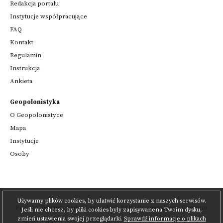
Redakcja portalu
Instytucje współpracujące
FAQ
Kontakt
Regulamin
Instrukcja
Ankieta
Geopolonistyka
O Geopolonistyce
Mapa
Instytucje
Osoby
Używamy plików cookies, by ułatwić korzystanie z naszych serwisów.
Projekt
Instytutu Badań Literackich PAN
i
Poznańskiego Centrum
Jeśli nie chcesz, by pliki cookies były zapisywanena Twoim dysku,
zmień ustawienia swojej przeglądarki.
Sprawdź informacje o plikach
Superkomputerowo-Sieciowego
,
realizowany we współpracy z