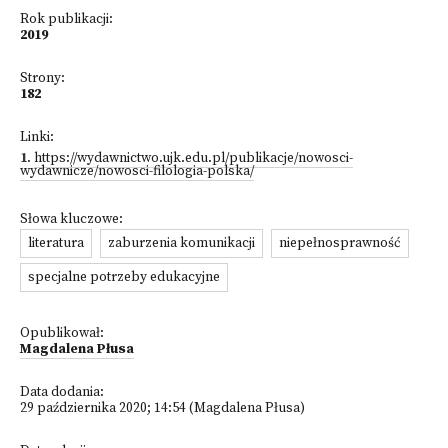
Rok publikacji:
2019
Strony:
182
Linki:
1
.
https://wydawnictwo.ujk.edu.pl/publikacje/nowosci-
wydawnicze/nowosci-filologia-polska/
Słowa kluczowe:
literatura
zaburzenia komunikacji
niepełnosprawność
specjalne potrzeby edukacyjne
Opublikował:
Magdalena Płusa
Data dodania:
29 października 2020; 14:54 (Magdalena Płusa)