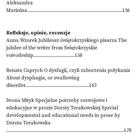
Aleksandra
Marinina............................................................................136
Refleksje, opinie, recenzje
Anna Wzorek Jubileusz świętokrzyskiego pisarza The
jubilee of the writer from Świętokrzyskie
voivodeship.................................150
Renata Cuprych O dysfagii, czyli zaburzeniu połykania
About dysphagia, or swallowing
disorder...................................................162
Iwona Mityk Specjalne potrzeby rozwojowe i
edukacyjne w prozie Doroty Terakowskiej Special
developmental and educational needs in prose by
Dorota Terakowska
..............................................................................................170