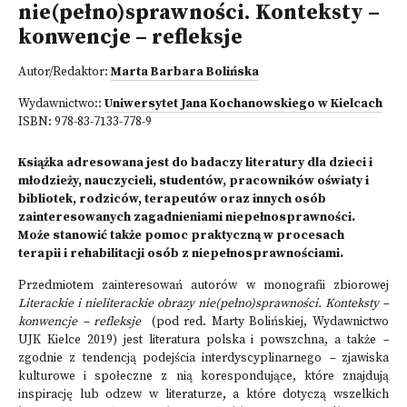
nie(pełno)sprawności. Konteksty –
konwencje – refleksje
Autor/Redaktor:
Marta Barbara Bolińska
Wydawnictwo::
Uniwersytet Jana Kochanowskiego w Kielcach
ISBN:
978-83-7133-778-9
Książka adresowana jest do badaczy literatury dla dzieci i
młodzieży, nauczycieli, studentów, pracowników oświaty i
bibliotek, rodziców, terapeutów oraz innych osób
zainteresowanych zagadnieniami niepełnosprawności.
Może stanowić także pomoc praktyczną w procesach
terapii i rehabilitacji osób z niepełnosprawnościami.
Przedmiotem zainteresowań autorów w monografii zbiorowej
Literackie i nieliterackie obrazy nie(pełno)sprawności.
Konteksty –
konwencje – refleksje
(pod red. Marty Bolińskiej, Wydawnictwo
UJK Kielce 2019) jest literatura polska i powszchna, a także
–
zgodnie z tendencją podejścia interdyscyplinarnego
–
zjawiska
kulturowe i społeczne z nią korespondujące, które znajdują
inspirację lub odzew w literaturze, a które dotyczą wszelkich