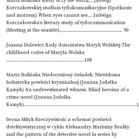
Marta Bolińska Kiedy oczy nie widzą… Jadwigi
Korczakowskiej studium tyflokomunikacyjne (Spotkanie
nad morzem) When eyes cannot see… Jadwiga
Korczakowska’s literary study of tyflocommunication
(Meeting at the seaside)................................................... 90
Joanna Dulewicz Kody dzieciństwa Maryli Wolskiej The
childhood codes of Maryla Wolska
...............................................................108
Marta Bolińska Niedoceniony świadek. Niewidoma
bohaterka powieści kryminalnej (Joanna Jodełka
Kamyk) An underestimated witness. Blind heroine of a
crime novel (Joanna Jodełka
Kamyk)..........................................................................................
Iwona Mityk Rzeczywistość a schemat powieści
detektywistycznej w cyklu Aleksandry Marininy Reality
and the pattern of the detective novel in series by