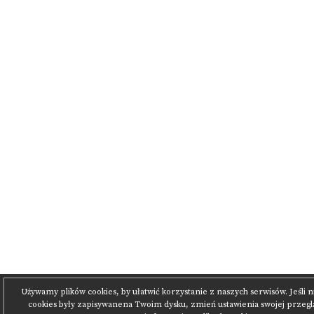
Używamy plików cookies, by ułatwić korzystanie z naszych serwisów. Jeśli ni
cookies były zapisywanena Twoim dysku, zmień ustawienia swojej przegl