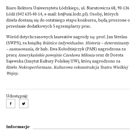
Biuro Rektora Uniwersytetu Łódzkiego, ul. Narutowicza 68, 90-136
Łódź (042 635-40-14, e-mail:
br@uni.lodz.pl
). Osoby, których
dzieła dostaną się do ostatniego etapu konkursu, będą proszone o
przesłanie dodatkowych 5 egzemplarzy prac.
Wśród dotychczasowych laureatów nagrody są: prof. Jan Strelau
(SWPS), za książkę
Różnice indywidualne. Historia – determinanty
– zastosowania
, dr hab. Ewa Kołodziejczyk (PAN) nagrodzona za
pracę
Amerykańskie powojnie Czesława Miłosza
oraz dr Dorota
Sajewska (Insytut Kultury Polskiej UW), którą nagrodzono za
dzieło
Nekroperformans. Kulturowa rekonstrukcja Teatru Wielkiej
Wojny
.
Udostępnij:
Informacje