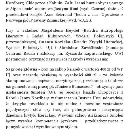
Nordberg "Chłopczce z Kabulu. Za kulisami buntu obyczajowego
w Afganistanie" autorstwa
Justyna Huni
(wyd. Czarne); dwie zaś
przekładowi książki Åsne Seierstad "Jeden z nas. Opowieść z
Norwegii pióra"
Iwony Zimnickiej
(wyd. W.A.B.).
Jury w składzie:
Magdalena Heydel
(Katedra Antropologii
Literatury i Badań Kulturowych, Wydział Polonistyki UJ,
przewodnicząca),
Dorota Kozicka
(Katedra Krytyki Literackiej,
Wydział Polonistyki UJ) i
Stanisław Zawiśliński
(Fundacja
Centrum Badań i Edukacji im. Ryszarda Kapuścińskiego UW)
postanowiło przyznać następujące nagrody i wyróżnienia:
Nagrodę główną
– bon na zakup książek o wartości 400 zł od WP
UJ oraz nagrodę pieniężną w wysokości 600 zł – za świetnie
skomponowaną i napisaną, merytoryczną, przekonującą i dobrze
uargumentowaną pracę pt. „Taniec z tłumaczem" – otrzymuje pani
Aleksandra Smoleń
(UJ). Jej recenzja książki Chłopczyce z
Kabulu Jenny Nordberg w tłumaczeniu Justyna Huni udowadnia,
że krytyka przekładu to nie nudne i mozolne zestawianie
pojedynczych słów czy fraz, ale pełnoprawna i fascynująca
dziedzina krytyki literackiej. W swoim szkicu Aleksandra Smoleń
łączy wysokie kompetencje językowe i przekładoznawcze z
pomysłowością i wyrafinowanym stylem.