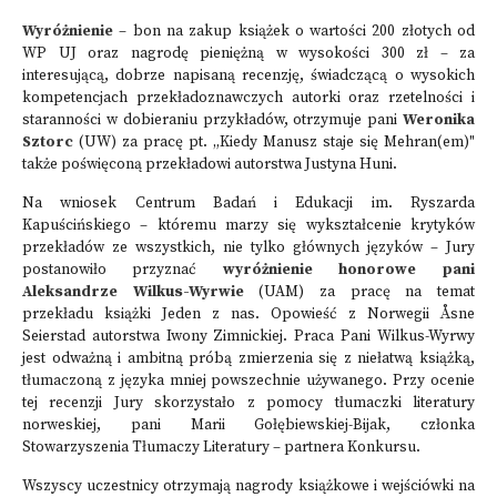
Wyróżnienie
– bon na zakup książek o wartości 200 złotych od
WP UJ oraz nagrodę pieniężną w wysokości 300 zł – za
interesującą, dobrze napisaną recenzję, świadczącą o wysokich
kompetencjach przekładoznawczych autorki oraz rzetelności i
staranności w dobieraniu przykładów, otrzymuje pani
Weronika
Sztorc
(UW) za pracę pt. „Kiedy Manusz staje się Mehran(em)"
także poświęconą przekładowi autorstwa Justyna Huni.
Na wniosek Centrum Badań i Edukacji im. Ryszarda
Kapuścińskiego – któremu marzy się wykształcenie krytyków
przekładów ze wszystkich, nie tylko głównych języków – Jury
postanowiło przyznać
wyróżnienie honorowe
pani
Aleksandrze Wilkus-Wyrwie
(UAM) za pracę na temat
przekładu książki Jeden z nas. Opowieść z Norwegii Åsne
Seierstad autorstwa Iwony Zimnickiej. Praca Pani Wilkus-Wyrwy
jest odważną i ambitną próbą zmierzenia się z niełatwą książką,
tłumaczoną z języka mniej powszechnie używanego. Przy ocenie
tej recenzji Jury skorzystało z pomocy tłumaczki literatury
norweskiej, pani Marii Gołębiewskiej-Bijak, członka
Stowarzyszenia Tłumaczy Literatury – partnera Konkursu.
Wszyscy uczestnicy otrzymają nagrody książkowe i wejściówki na