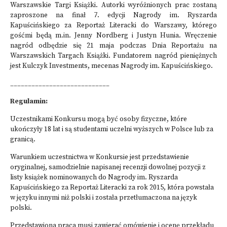
Warszawskie Targi Książki. Autorki wyróżnionych prac zostaną
zaproszone na finał 7. edycji Nagrody im. Ryszarda
Kapuścińskiego za Reportaż Literacki do Warszawy, którego
gośćmi będą m.in. Jenny Nordberg i Justyn Hunia. Wręczenie
nagród odbędzie się 21 maja podczas Dnia Reportażu na
Warszawskich Targach Książki. Fundatorem nagród pieniężnych
jest Kulczyk Investments, mecenas Nagrody im. Kapuścińskiego.
____________________________
Regulamin:
Uczestnikami Konkursu mogą być osoby fizyczne, które
ukończyły 18 lat i są studentami uczelni wyższych w Polsce lub za
granicą.
Warunkiem uczestnictwa w Konkursie jest przedstawienie
oryginalnej, samodzielnie napisanej recenzji dowolnej pozycji z
listy książek nominowanych do Nagrody im. Ryszarda
Kapuścińskiego za Reportaż Literacki za rok 2015, która powstała
w języku innymi niż polski i została przetłumaczona na język
polski.
Przedstawiona praca musi zawierać omówienie i ocenę przekładu