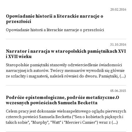
20.02.2016
Opowiadanie historii a literackie narracje o
przeszłości
Opowiadanie historii a literackie narracje o przeszłości
31.10.2016
Narrator i narracja w staropolskich pamiętnikach XVI
i XVII wieku
Staropolskie pamiętniki stanowiły odzwierciedlenie świadomości
narracyjnej ich autorów. Twórcy memuarów wywodzili się głównie
ze szlachty i magnaterii, należeli również do dworu. Pamiętniki, (...)
05.06.2015
Podróże epistemologiczne, podróże metafizyczne.O
wczesnych powieściach Samuela Becketta
Celem pracy jest dokonanie wieloaspektowego oglądu pierwszych
czterech powieści Samuela Becketta ("Sen o kobietach pięknych i
takich sobie", "Murphy", "Watt" i "Mercier i Camier") wraz z (...)