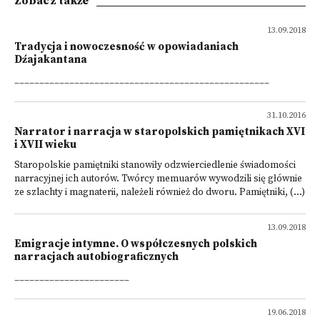
Zobacz także
13.09.2018
Tradycja i nowoczesność w opowiadaniach
Dźajakantana
___________________________________________________
31.10.2016
Narrator i narracja w staropolskich pamiętnikach XVI
i XVII wieku
Staropolskie pamiętniki stanowiły odzwierciedlenie świadomości
narracyjnej ich autorów. Twórcy memuarów wywodzili się głównie
ze szlachty i magnaterii, należeli również do dworu. Pamiętniki, (...)
13.09.2018
Emigracje intymne. O współczesnych polskich
narracjach autobiograficznych
_______________________
19.06.2018