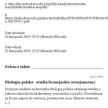
1
.
http://ifp.wnh.uksw.edu.pl/pl/dla-kandydatow/studia-
stacjonarne/studia-ii-stopnia/
2
.
https://wnh.uksw.edu.pl/sites/default/files/FP%20II%20STOPNIA%20
u-160-2019-1.pdf
Data dodania:
22 listopada 2019; 22:22 (Mariola Wilczak)
Data edycji:
22 listopada 2019; 22:22 (Mariola Wilczak)
Zobacz także
22.11.2019
Filologia polska - studia licencjackie (stacjonarne)
Program studiów na kierunku filologia polska obejmuje wiedzę z
zakresu historii i teorii literatury orazwiedzę o języku. Prowadzone
są liczne zajęcia do wyboru, poświęcone m.in. filmowi, teatrowi,
(...)