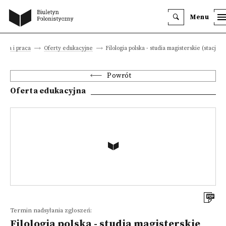
Menu
acja i praca
Oferty edukacyjne
Filologia polska - studia magisterskie (stacjon
Powrót
Oferta edukacyjna
Termin nadsyłania zgłoszeń:
Filologia polska - studia magisterskie