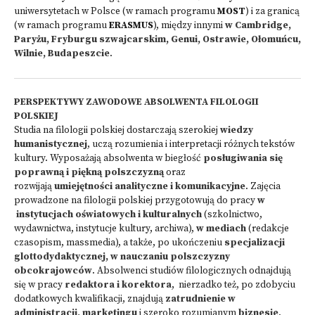
uniwersytetach w Polsce (w ramach programu
MOST
) i za granicą
(w ramach programu
ERASMUS
), między innymi
w Cambridge,
Paryżu, Fryburgu szwajcarskim, Genui, Ostrawie, Ołomuńcu,
Wilnie, Budapeszcie
.
PERSPEKTYWY ZAWODOWE ABSOLWENTA FILOLOGII
POLSKIEJ
Studia na filologii polskiej dostarczają szerokiej
wiedzy
humanistycznej
, uczą rozumienia i interpretacji różnych tekstów
kultury. Wyposażają absolwenta w biegłość
posługiwania się
poprawną i piękną polszczyzną
oraz
rozwijają
umiejętności analityczne i komunikacyjne
. Zajęcia
prowadzone na filologii polskiej przygotowują do pracy
w
instytucjach oświatowych i kulturalnych
(szkolnictwo,
wydawnictwa, instytucje kultury, archiwa),
w mediach
(redakcje
czasopism, massmedia), a także, po ukończeniu
specjalizacji
glottodydaktycznej, w nauczaniu polszczyzny
obcokrajowców
. Absolwenci studiów filologicznych odnajdują
się w pracy
redaktora i korektora
, nierzadko też, po zdobyciu
dodatkowych kwalifikacji, znajdują
zatrudnienie w
administracji, marketingu
i szeroko rozumianym
biznesie
.