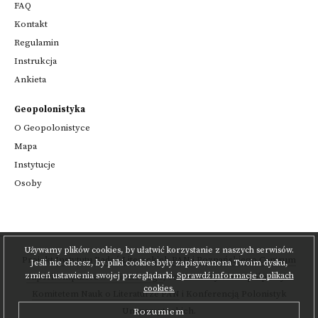
FAQ
Kontakt
Regulamin
Instrukcja
Ankieta
Geopolonistyka
O Geopolonistyce
Mapa
Instytucje
Osoby
Używamy plików cookies, by ułatwić korzystanie z naszych serwisów.
Projekt
Instytutu Badań Literackich PAN
i
Poznańskiego Centrum
Jeśli nie chcesz, by pliki cookies były zapisywanena Twoim dysku,
zmień ustawienia swojej przeglądarki.
Sprawdź informacje o plikach
Superkomputerowo-Sieciowego
,
realizowany we współpracy z
cookies.
Komitetem Nauk o Literaturze PAN
i Konferencją Polonistyk
Uniwersyteckich.
Rozumiem