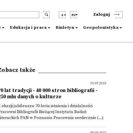
Zaloguj
A
PL
e
Edukacja i praca
Biuletyn
Geopolonistyka
Zobacz także
19.09.2018
70 lat tradycji - 40 000 stron bibliografii -
250 mln danych o kulturze
 okazji jubileuszu 70-lecia istnienia i działalności
racowni Bibliografii Bieżącej Instytutu Badań
iterackich PAN w Poznaniu Pracownia serdecznie (...)
08.09.2023