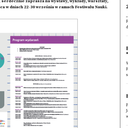
k serdecznie zaprasza na wystawy, wykłady, warsztaty,
zica w dniach 22-30 września w ramach Festiwalu Nauki.
„
F
d
W
s
P
J
w