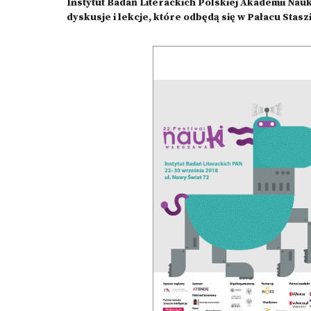
Instytut Badań Literackich Polskiej Akademii Nau
dyskusje i lekcje, które odbędą się w Pałacu Stas