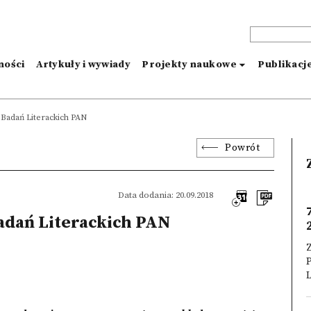
ności
Artykuły i wywiady
Projekty naukowe
Publikacj
e Badań Literackich PAN
Powrót
Data dodania: 20.09.2018
Badań Literackich PAN
Z
P
L