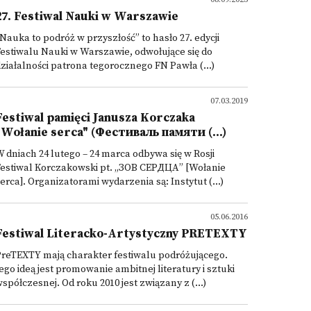
27. Festiwal Nauki w Warszawie
Nauka to podróż w przyszłość” to hasło 27. edycji
estiwalu Nauki w Warszawie, odwołujące się do
ziałalności patrona tegorocznego FN Pawła (...)
07.03.2019
Festiwal pamięci Janusza Korczaka
"Wołanie serca" (Фестиваль памяти (...)
 dniach 24 lutego – 24 marca odbywa się w Rosji
Festiwal Korczakowski pt. „ЗОВ СЕРДЦА” [Wołanie
erca]. Organizatorami wydarzenia są: Instytut (...)
05.06.2016
Festiwal Literacko-Artystyczny PRETEXTY
reTEXTY mają charakter festiwalu podróżującego.
ego ideą jest promowanie ambitnej literatury i sztuki
spółczesnej. Od roku 2010 jest związany z (...)