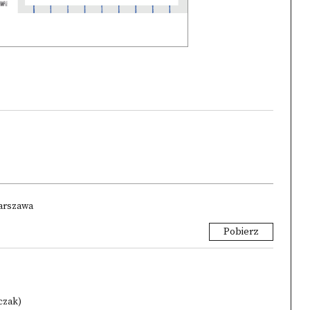
Warszawa
Pobierz
lczak)