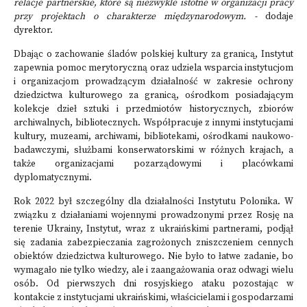
relacje partnerskie, które są niezwykle istotne w organizacji pracy
przy projektach o charakterze międzynarodowym.
-
dodaje
dyrektor.
Dbając o zachowanie śladów polskiej kultury za granicą, Instytut
zapewnia pomoc merytoryczną oraz udziela wsparcia instytucjom
i organizacjom prowadzącym działalność w zakresie ochrony
dziedzictwa kulturowego za granicą, ośrodkom posiadającym
kolekcje dzieł sztuki i przedmiotów historycznych, zbiorów
archiwalnych, bibliotecznych. Współpracuje z innymi instytucjami
kultury, muzeami, archiwami, bibliotekami, ośrodkami naukowo-
badawczymi, służbami konserwatorskimi w różnych krajach, a
także organizacjami pozarządowymi i placówkami
dyplomatycznymi.
Rok 2022 był szczególny dla działalności Instytutu Polonika. W
związku z działaniami wojennymi prowadzonymi przez Rosję na
terenie Ukrainy, Instytut, wraz z ukraińskimi partnerami, podjął
się zadania zabezpieczania zagrożonych zniszczeniem cennych
obiektów dziedzictwa kulturowego. Nie było to łatwe zadanie, bo
wymagało nie tylko wiedzy, ale i zaangażowania oraz odwagi wielu
osób. Od pierwszych dni rosyjskiego ataku pozostając w
kontakcie z instytucjami ukraińskimi, właścicielami i gospodarzami