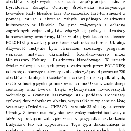
obiektów zabytkowych, oraz stale współpracując m.in. z
Dyrektorem Zarządu Ochrony Środowiska Historycznego
Lwowskiej Rady Miejskiej Lilią Onyszczenko, Instytut spieszył z
pomocą ratując i chroniąc zabytki wspólnego dziedzictwa
kulturowego w Ukrainie. Do prac związanych z ochroną
zagrożonych wojną zabytków włączyli się polscy i ukraińscy
konserwatorzy oraz firmy, które w ubiegłych latach na zlecenie
POLONIKI prowadziły prace konserwatorskie na terenie Ukrainy.
Aktywność Instytutu była elementem szerszego programu
wsparcia instytucji ukraińskich, koordynowanego przez
Ministerstwo Kultury i Dziedzictwa Narodowego. W ramach
działań zabezpieczających przeprowadzonych przez POLONIKĘ
udało się dostarczyć materiały i zabezpieczyć przed pożarami 230
obiektów sakralnych (kościołów i cerkwi) oraz sepulkralnych,
rzeźb wolnostojących i pomników na terenie Ukrainy zachodniej i
centralnej oraz Lwowa. Dzięki wykorzystaniu nowoczesnych
technologii – skaningu laserowego 3D - poddano archiwizacji
cyfrowej duże zabytkowe obiekty, w tym także te wpisane na Listę
Światowego Dziedzictwa UNESCO - w sumie 33 obiekty na terenie
Ukrainy. Zebrane materiały stanowią ważny materiał badawczy a
także są rodzajem zabezpieczenia w przypadku uszkodzenia
budynków lub ich wyposażenia. Tego typu dokumentacja to
podstawa podczas prac konserwatorskich lub