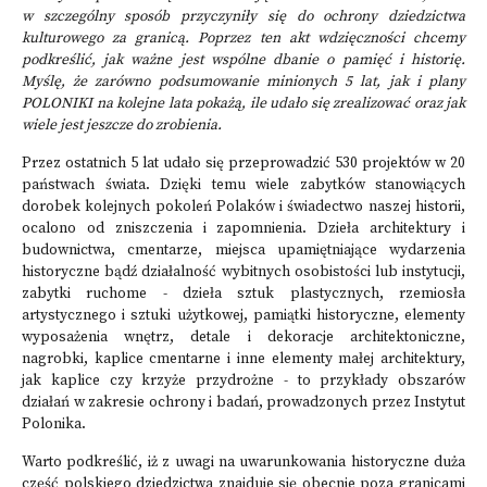
w szczególny sposób przyczyniły się do ochrony dziedzictwa
kulturowego za granicą. Poprzez ten akt wdzięczności chcemy
podkreślić, jak ważne jest wspólne dbanie o pamięć i historię.
Myślę, że zarówno podsumowanie minionych 5 lat, jak i plany
POLONIKI na kolejne lata pokażą, ile udało się zrealizować oraz jak
wiele jest jeszcze do zrobienia.
Przez ostatnich 5 lat udało się przeprowadzić 530 projektów w 20
państwach świata. Dzięki temu wiele zabytków stanowiących
dorobek kolejnych pokoleń Polaków i świadectwo naszej historii,
ocalono od zniszczenia i zapomnienia. Dzieła architektury i
budownictwa, cmentarze, miejsca upamiętniające wydarzenia
historyczne bądź działalność wybitnych osobistości lub instytucji,
zabytki ruchome - dzieła sztuk plastycznych, rzemiosła
artystycznego i sztuki użytkowej, pamiątki historyczne, elementy
wyposażenia wnętrz, detale i dekoracje architektoniczne,
nagrobki, kaplice cmentarne i inne elementy małej architektury,
jak kaplice czy krzyże przydrożne - to przykłady obszarów
działań w zakresie ochrony i badań, prowadzonych przez Instytut
Polonika.
Warto podkreślić, iż z uwagi na uwarunkowania historyczne duża
część polskiego dziedzictwa znajduje się obecnie poza granicami