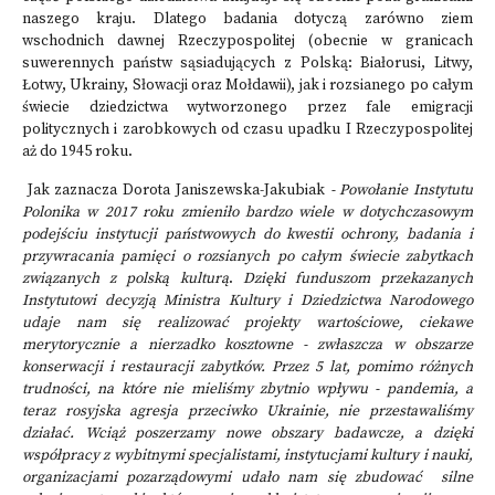
naszego kraju. Dlatego badania dotyczą zarówno ziem
wschodnich dawnej Rzeczypospolitej (obecnie w granicach
suwerennych państw sąsiadujących z Polską: Białorusi, Litwy,
Łotwy, Ukrainy, Słowacji oraz Mołdawii), jak i rozsianego po całym
świecie dziedzictwa wytworzonego przez fale emigracji
politycznych i zarobkowych od czasu upadku I Rzeczypospolitej
aż do 1945 roku.
Jak zaznacza Dorota Janiszewska-Jakubiak
- Powołanie Instytutu
Polonika w 2017 roku zmieniło bardzo wiele w dotychczasowym
podejściu instytucji państwowych do kwestii ochrony, badania i
przywracania pamięci o rozsianych po całym świecie zabytkach
związanych z polską kulturą
.
Dzięki funduszom przekazanych
Instytutowi decyzją Ministra Kultury i Dziedzictwa Narodowego
udaje nam się realizować projekty wartościowe, ciekawe
merytorycznie a nierzadko kosztowne - zwłaszcza w obszarze
konserwacji i restauracji zabytków. Przez 5 lat, pomimo różnych
trudności, na które nie mieliśmy zbytnio wpływu - pandemia, a
teraz rosyjska agresja przeciwko Ukrainie, nie przestawaliśmy
działać. Wciąż poszerzamy nowe obszary badawcze, a dzięki
współpracy z wybitnymi specjalistami, instytucjami kultury i nauki,
organizacjami pozarządowymi udało nam się zbudować silne