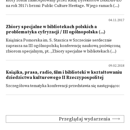
który został zaakceptowany przez Radę Dyrektorów DARIAH-EU
na rok 2017 i brzmi: Public Culture Heritage. W jego ramach (...)
04.11.2017
Zbiory specjalne w bibliotekach polskich a
problematyka cyfryzacji / III ogólnopolska (...)
Książnica Pomorska im. S. Staszica w Szczecinie serdecznie
zaprasza na III ogólnopolską konferencję naukową poświęconą
zbiorom specjalnym, pt. „Zbiory specjalne w bibliotekach (...)
09.02.2018
Książka, prasa, radio, film i biblioteki w kształtowaniu
dziedzictwa kulturowego II Rzeczypospolitej
Szczegółowa tematyka konferencji przedstawia się następująco:
Przeglądaj wydarzenia