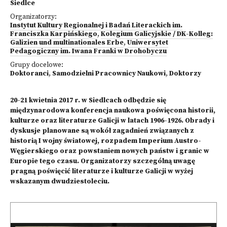
Siedlce
Organizatorzy:
Instytut Kultury Regionalnej i Badań Literackich im.
Franciszka Karpińskiego
,
Kolegium Galicyjskie / DK-Kolleg:
Galizien und multinationales Erbe
,
Uniwersytet
Pedagogiczny im. Iwana Franki w Drohobyczu
Grupy docelowe:
Doktoranci
,
Samodzielni Pracownicy Naukowi
,
Doktorzy
20-21 kwietnia 2017 r. w Siedlcach odbędzie się
międzynarodowa konferencja naukowa poświęcona historii,
kulturze oraz literaturze Galicji w latach 1906-1926. Obrady i
dyskusje planowane są wokół zagadnień związanych z
historią I wojny światowej, rozpadem Imperium Austro-
Węgierskiego oraz powstaniem nowych państw i granic w
Europie tego czasu. Organizatorzy szczególną uwagę
pragną poświęcić literaturze i kulturze Galicji w wyżej
wskazanym dwudziestoleciu.