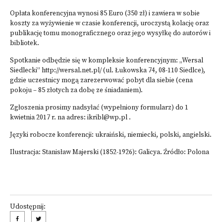
Opłata konferencyjna wynosi 85 Euro (350 zł) i zawiera w sobie
koszty za wyżywienie w czasie konferencji, uroczystą kolację oraz
publikację tomu monograficznego oraz jego wysyłkę do autorów i
bibliotek.
Spotkanie odbędzie się w kompleksie konferencyjnym: „Wersal
Siedlecki”
http://wersal.net.pl/
(ul. Łukowska 74, 08-110 Siedlce),
gdzie uczestnicy mogą zarezerwować pobyt dla siebie (cena
pokoju – 85 złotych za dobę ze śniadaniem).
Zgłoszenia prosimy nadsyłać (wypełniony
formularz
) do 1
kwietnia 2017 r. na adres:
ikribl@wp.pl
.
Języki robocze konferencji: ukraiński, niemiecki, polski, angielski.
Ilustracja: Stanisław Majerski (1852-1926): Galicya. Źródło:
Polona
Udostępnij: