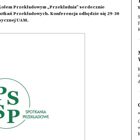
m Kołem Przekładowym „Przekładnia” serdecznie
otkań Przekładowych. Konferencja odbędzie się 29-30
asycznej UAM.
P
K
ś
d
w
M