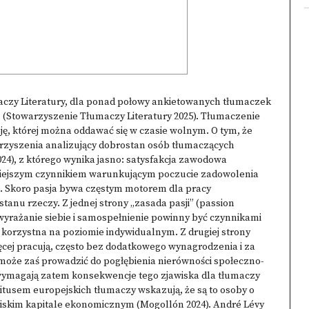
czy Literatury, dla ponad połowy ankietowanych tłumaczek
u (Stowarzyszenie Tłumaczy Literatury 2025). Tłumaczenie
ję, której można oddawać się w czasie wolnym. O tym, że
arzyszenia analizujący dobrostan osób tłumaczących
24), z którego wynika jasno: satysfakcja zawodowa
tniejszym czynnikiem warunkującym poczucie zadowolenia
im. Skoro pasja bywa częstym motorem dla pracy
tanu rzeczy. Z jednej strony „zasada pasji” (passion
to wyrażanie siebie i samospełnienie powinny być czynnikami
ię korzystna na poziomie indywidualnym. Z drugiej strony
więcej pracują, często bez dodatkowego wynagrodzenia i za
może zaś prowadzić do pogłębienia nierówności społeczno-
ymagają zatem konsekwencje tego zjawiska dla tłumaczy
tusem europejskich tłumaczy wskazują, że są to osoby o
iskim kapitale ekonomicznym (Mogollón 2024). André Lévy