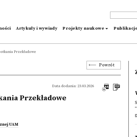
ności
Artykuły i wywiady
Projekty naukowe
Publikacj
potkania Przekładowe
Powrót
Data dodania: 23.03.2026
tkania Przekładowe
"
g
ycznej UAM