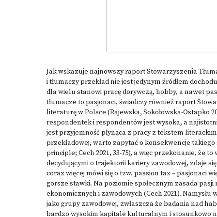
Jak wskazuje najnowszy raport Stowarzyszenia Tłuma
i tłumaczy przekład nie jest jedynym źródłem dochod
dla wielu stanowi pracę dorywczą, hobby, a nawet pas
tłumacze to pasjonaci, świadczy również raport Stow
literaturę w Polsce (Rajewska, Sokołowska-Ostapko 20
respondentek i respondentów jest wysoka, a najisto
jest przyjemność płynąca z pracy z tekstem literack
przekładowej, warto zapytać o konsekwencje takiego s
principle; Cech 2021, 33-75), a więc przekonanie, że 
decydującymi o trajektorii kariery zawodowej, zdaje s
coraz więcej mówi się o tzw. passion tax – pasjonaci 
gorsze stawki. Na poziomie społecznym zasada pasji 
ekonomicznych i zawodowych (Cech 2021). Namysłu w
jako grupy zawodowej, zwłaszcza że badania nad habi
bardzo wysokim kapitale kulturalnym i stosunkowo n