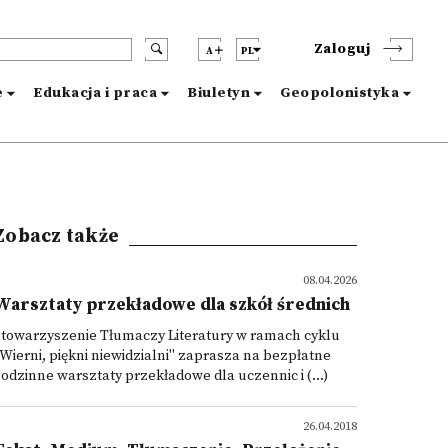
Zaloguj
A
PL
e
Edukacja i praca
Biuletyn
Geopolonistyka
Zobacz także
08.04.2026
Warsztaty przekładowe dla szkół średnich
Stowarzyszenie Tłumaczy Literatury w ramach cyklu
Wierni, piękni niewidzialni" zaprasza na bezpłatne
odzinne warsztaty przekładowe dla uczennic i (...)
26.04.2018