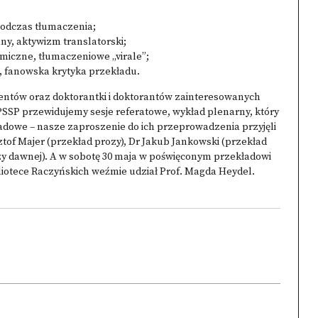
i podczas tłumaczenia;
y, aktywizm translatorski;
miczne, tłumaczeniowe „virale”;
, fanowska krytyka przekładu.
dentów oraz doktorantki i doktorantów zainteresowanych
SSP przewidujemy sesje referatowe, wykład plenarny, który
ładowe – nasze zaproszenie do ich przeprowadzenia przyjęli
ztof Majer (przekład prozy), Dr Jakub Jankowski (przekład
ozy dawnej). A w sobotę 30 maja w poświęconym przekładowi
bliotece Raczyńskich weźmie udział Prof. Magda Heydel.