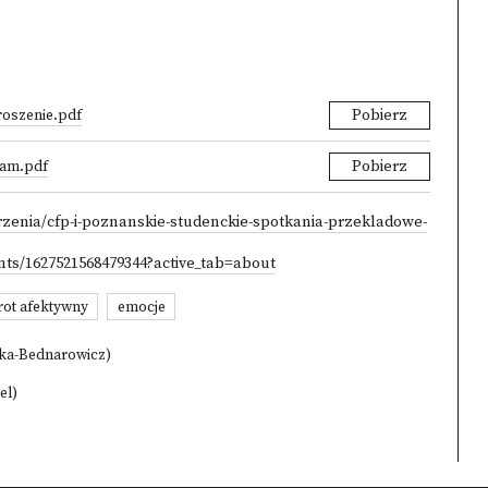
roszenie.pdf
Pobierz
ram.pdf
Pobierz
rzenia/cfp-i-poznanskie-studenckie-spotkania-przekladowe-
ts/1627521568479344?active_tab=about
rot afektywny
emocje
ska-Bednarowicz)
el)