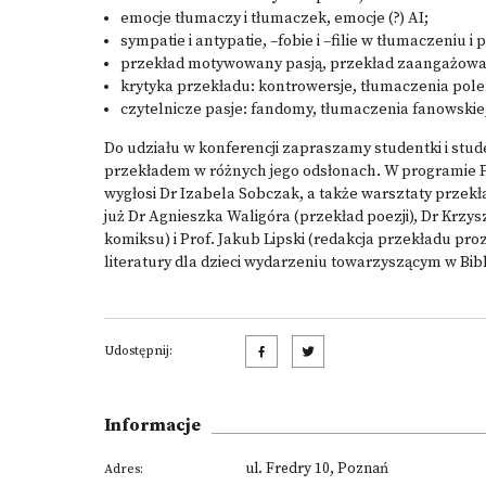
emocje tłumaczy i tłumaczek, emocje (?) AI;
sympatie i antypatie, –fobie i –filie w tłumaczeniu 
przekład motywowany pasją, przekład zaangażowan
krytyka przekładu: kontrowersje, tłumaczenia pole
czytelnicze pasje: fandomy, tłumaczenia fanowskie
Do udziału w konferencji zapraszamy studentki i stu
przekładem w różnych jego odsłonach. W programie P
wygłosi Dr Izabela Sobczak, a także warsztaty przek
już Dr Agnieszka Waligóra (przekład poezji), Dr Krzys
komiksu) i Prof. Jakub Lipski (redakcja przekładu pr
literatury dla dzieci wydarzeniu towarzyszącym w Bi
Udostępnij:
Informacje
ul. Fredry 10, Poznań
Adres: