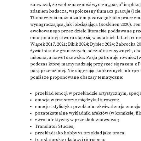
zauważał, że wieloznaczność wyrazu „pasja” implikuje 
zdaniem badacza, współczesny tłumacz pracuje (i cier
Tłumaczenia można zatem postrzegać jako pracę emoc
wynagradzająca, jak i obciążająca (Koskinen 2020). T
ewokowanego przez dzieło literackie poddawane pr
emocjonalnej utworu staje się w ostatnich latach c
Wiącek 2017, 2021; Bibik 2024; Dybiec 2024; Zabrocka 2
żywioł stanów granicznych, odczuć intensywnych, choć
miłosna, a nawet szewska. Pasja patronuje również (w 
podczas której mamy nadzieję przyjrzeć się razem z P
pasji przełożonej. Nie sugerując konkretnych interpre
poniższe proponowane obszary tematyczne:
przekład emocji w przekładzie artystycznym, spe
emocje w transferze międzykulturowym;
emocje i stylistyka przekładu: ekwiwalencja emocj
pozatekstualne wykładniki afektów (w komiksie, film
zwrot afektywny w przekładoznawstwie;
Translator Studies;
przekład jako hobby vs przekład jako praca;
translatorskie ekstazy i cierpienia;