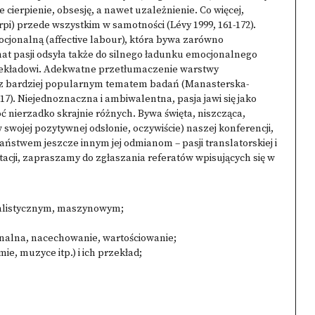
cierpienie, obsesję, a nawet uzależnienie. Co więcej,
pi) przede wszystkim w samotności (Lévy 1999, 161-172).
jonalną (affective labour), która bywa zarówno
emat pasji odsyła także do silnego ładunku emocjonalnego
zekładowi. Adekwatne przetłumaczenie warstwy
oraz bardziej popularnym tematem badań (Manasterska-
017). Niejednoznaczna i ambiwalentna, pasja jawi się jako
 nierzadko skrajnie różnych. Bywa święta, niszcząca,
swojej pozytywnej odsłonie, oczywiście) naszej konferencji,
aństwem jeszcze innym jej odmianom – pasji translatorskiej i
tacji, zapraszamy do zgłaszania referatów wpisujących się w
cjalistycznym, maszynowym;
onalna, nacechowanie, wartościowanie;
ie, muzyce itp.) i ich przekład;