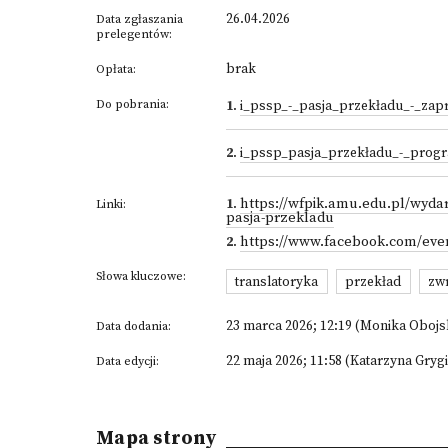
26.04.2026
Data zgłaszania
prelegentów:
brak
Opłata:
Do pobrania:
1
.
i_pssp_-_pasja_przekładu_-_zap
2
.
i_pssp_pasja_przekładu_-_prog
1
.
https://wfpik.amu.edu.pl/wyda
Linki:
pasja-przekladu
2
.
https://www.facebook.com/even
Słowa kluczowe:
translatoryka
przekład
zw
23 marca 2026; 12:19 (Monika Oboj
Data dodania:
22 maja 2026; 11:58 (Katarzyna Grygi
Data edycji:
Mapa strony