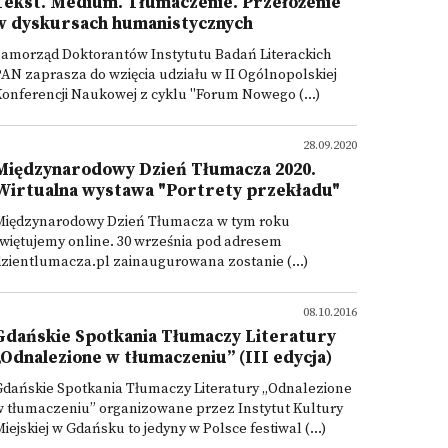
Tekst. Medium. Tłumaczenie. Przełożenie
w dyskursach humanistycznych
Samorząd Doktorantów Instytutu Badań Literackich
AN zaprasza do wzięcia udziału w II Ogólnopolskiej
onferencji Naukowej z cyklu "Forum Nowego (...)
28.09.2020
Międzynarodowy Dzień Tłumacza 2020.
Wirtualna wystawa "Portrety przekładu"
Międzynarodowy Dzień Tłumacza w tym roku
więtujemy online. 30 września pod adresem
zientlumacza.pl zainaugurowana zostanie (...)
08.10.2016
Gdańskie Spotkania Tłumaczy Literatury
„Odnalezione w tłumaczeniu” (III edycja)
Gdańskie Spotkania Tłumaczy Literatury „Odnalezione
 tłumaczeniu” organizowane przez Instytut Kultury
iejskiej w Gdańsku to jedyny w Polsce festiwal (...)