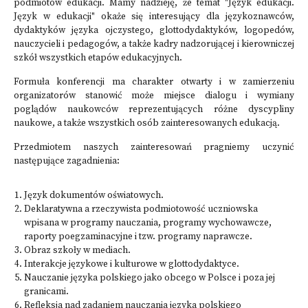
podmiotów edukacji. Mamy nadzieję, że temat "Język edukacji.
Język w edukacji" okaże się interesujący dla językoznawców,
dydaktyków języka ojczystego, glottodydaktyków, logopedów,
nauczycieli i pedagogów, a także kadry nadzorującej i kierowniczej
szkół wszystkich etapów edukacyjnych.
Formuła konferencji ma charakter otwarty i w zamierzeniu
organizatorów stanowić może miejsce dialogu i wymiany
poglądów naukowców reprezentujących różne dyscypliny
naukowe, a także wszystkich osób zainteresowanych edukacją.
Przedmiotem naszych zainteresowań pragniemy uczynić
następujące zagadnienia:
Język dokumentów oświatowych.
Deklaratywna a rzeczywista podmiotowość uczniowska
wpisana w programy nauczania, programy wychowawcze,
raporty poegzaminacyjne i tzw. programy naprawcze.
Obraz szkoły w mediach.
Interakcje językowe i kulturowe w glottodydaktyce.
Nauczanie języka polskiego jako obcego w Polsce i poza jej
granicami.
Refleksja nad zadaniem nauczania języka polskiego