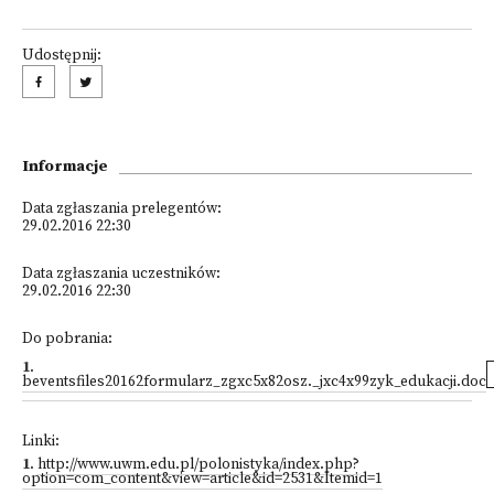
Udostępnij:
Informacje
Data zgłaszania prelegentów:
29.02.2016 22:30
Data zgłaszania uczestników:
29.02.2016 22:30
Do pobrania:
1
.
beventsfiles20162formularz_zgxc5x82osz._jxc4x99zyk_edukacji.doc
Linki:
1
.
http://www.uwm.edu.pl/polonistyka/index.php?
option=com_content&view=article&id=2531&Itemid=1