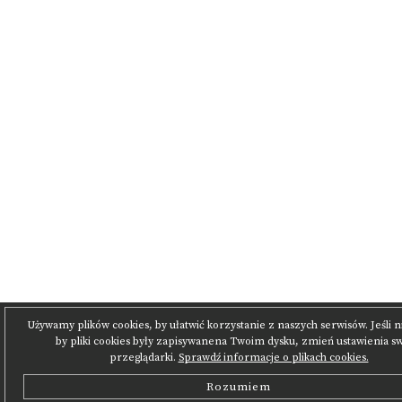
Używamy plików cookies, by ułatwić korzystanie z naszych serwisów. Jeśli n
by pliki cookies były zapisywanena Twoim dysku, zmień ustawienia sw
przeglądarki.
Sprawdź informacje o plikach cookies.
Rozumiem