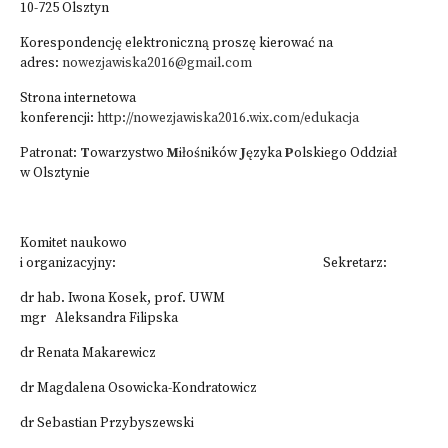
10-725 Olsztyn
Korespondencję elektroniczną proszę kierować na
adres:
nowezjawiska2016@gmail.com
Strona internetowa
konferencji:
http://nowezjawiska2016.wix.com/edukacja
Patronat:
T
owarzystwo
M
iłośników
J
ęzyka
P
olskiego Oddział
w Olsztynie
Komitet naukowo
i organizacyjny: Sekretarz:
dr hab. Iwona Kosek, prof. UWM
mgr Aleksandra Filipska
dr Renata Makarewicz
dr Magdalena Osowicka-Kondratowicz
dr Sebastian Przybyszewski