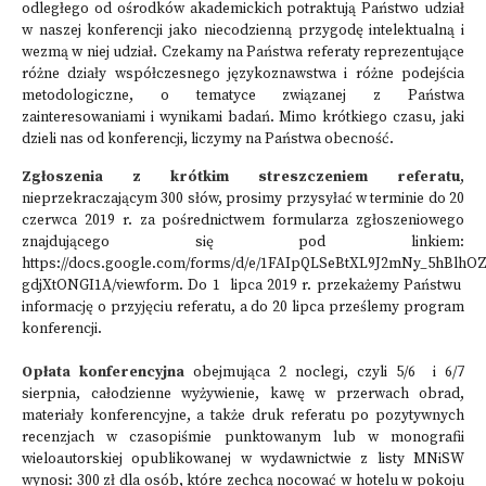
odległego od ośrodków akademickich potraktują Państwo udział
w naszej konferencji jako niecodzienną przygodę intelektualną i
wezmą w niej udział. Czekamy na Państwa referaty reprezentujące
różne działy współczesnego językoznawstwa i różne podejścia
metodologiczne, o tematyce związanej z Państwa
zainteresowaniami i wynikami badań. Mimo krótkiego czasu, jaki
dzieli nas od konferencji, liczymy na Państwa obecność.
Zgłoszenia z krótkim streszczeniem referatu
,
nieprzekraczającym 300 słów, prosimy przysyłać w terminie do 20
czerwca 2019 r. za pośrednictwem formularza zgłoszeniowego
znajdującego się pod linkiem:
https://docs.google.com/forms/d/e/1FAIpQLSeBtXL9J2mNy_5hBl
gdjXtONGI1A/viewform
. Do 1 lipca 2019 r. przekażemy Państwu
informację o przyjęciu referatu, a do 20 lipca prześlemy program
konferencji.
Opłata konferencyjna
obejmująca 2 noclegi, czyli 5/6 i 6/7
sierpnia, całodzienne wyżywienie, kawę w przerwach obrad,
materiały konferencyjne, a także druk referatu po pozytywnych
recenzjach w czasopiśmie punktowanym lub w monografii
wieloautorskiej opublikowanej w wydawnictwie z listy MNiSW
wynosi: 300 zł dla osób, które zechcą nocować w hotelu w pokoju