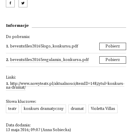
Informacje
Do pobrania:
1
.
beventsfiles20165logo_konkursu.pdf
Pobierz
2
.
beventsfiles20165regulamin_konkursu.pdf
Pobierz
Linki:
1
.
http://www.nowyteatr.pl/aktualnosci/itemID=148,tytul=konkurs-
na-dramat/
Słowa kluczowe:
teatr
konkurs dramatyczny
dramat
Violetta Villas
Data dodania:
13 maja 2016; 09:07 (Anna Sobiecka)