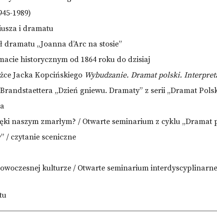
945-1989)
iusza i dramatu
ł dramatu „Joanna d’Arc na stosie”
macie historycznym od 1864 roku do dzisiaj
żce
Jacka Kopcińskiego
Wybudzanie. Dramat polski. Interpret
andstaettera „Dzień gniewu. Dramaty” z serii „Dramat Polsk
wa
ięki naszym zmarłym? / Otwarte seminarium z cyklu „Dramat p
” / czytanie sceniczne
nowoczesnej kulturze / Otwarte seminarium interdyscyplinarne
tu