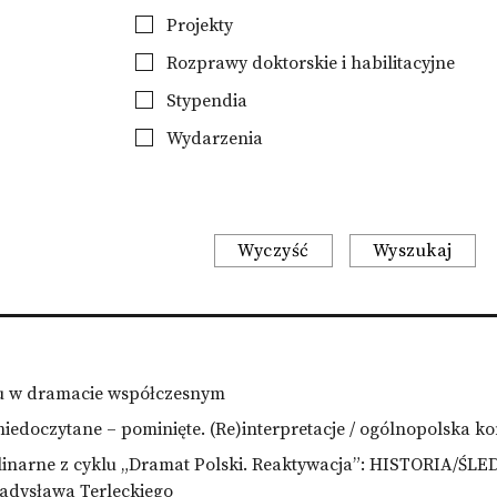
Projekty
Rozprawy doktorskie i habilitacyjne
Stypendia
Wydarzenia
Wyczyść
Wyszukaj
ku w dramacie współczesnym
edoczytane – pominięte. (Re)interpretacje / ogólnopolska k
linarne z cyklu „Dramat Polski. Reaktywacja”: HISTORIA/
adysława Terleckiego