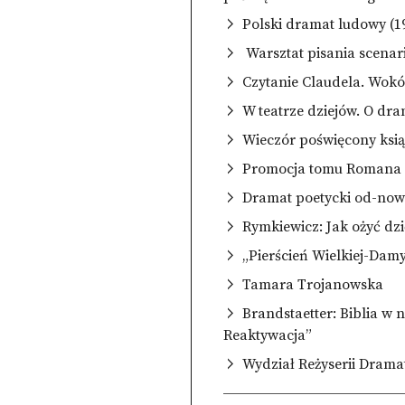
Polski dramat ludowy (1
Warsztat pisania scenar
Czytanie Claudela. Wokó
W teatrze dziejów. O dra
Wieczór poświęcony ksią
Promocja tomu Romana Br
Dramat poetycki od-no
Rymkiewicz: Jak ożyć dz
„Pierścień Wielkiej-Damy
Tamara Trojanowska
Brandstaetter: Biblia w 
Reaktywacja”
Wydział Reżyserii Drama