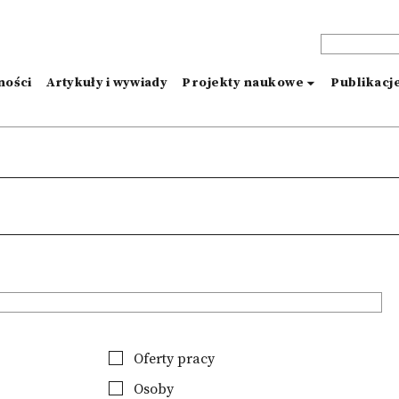
ności
Artykuły i wywiady
Projekty naukowe
Publikacj
Oferty pracy
Osoby