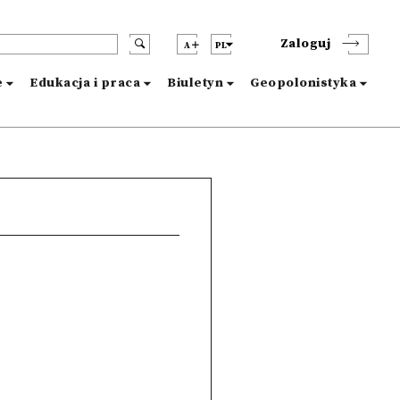
Zaloguj
A
PL
e
Edukacja i praca
Biuletyn
Geopolonistyka