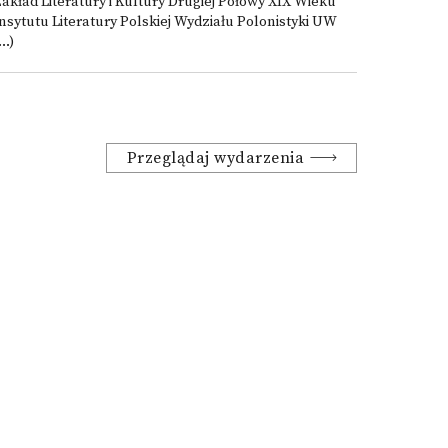
akład Literatury i Kultury Drugiej Połowy XIX Wieku
nsytutu Literatury Polskiej Wydziału Polonistyki UW
...)
Przeglądaj wydarzenia