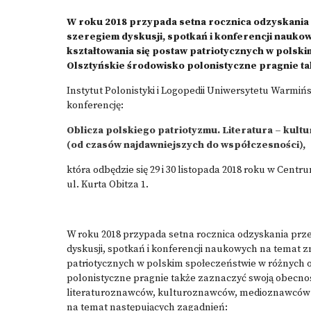
W roku 2018 przypada setna rocznica odzyskania
szeregiem dyskusji, spotkań i konferencji naukowy
kształtowania się postaw patriotycznych w polsk
Olsztyńskie środowisko polonistyczne pragnie ta
Instytut Polonistyki i Logopedii Uniwersytetu Warmi
konferencję:
Oblicza polskiego patriotyzmu. Literatura – kultu
(od czasów najdawniejszych do współczesności),
która odbędzie się 29 i 30 listopada 2018 roku w C
ul. Kurta Obitza 1.
W roku 2018 przypada setna rocznica odzyskania prz
dyskusji, spotkań i konferencji naukowych na temat zn
patriotycznych w polskim społeczeństwie w różnych o
polonistyczne pragnie także zaznaczyć swoją obecnoś
literaturoznawców, kulturoznawców, medioznawców i 
na temat następujących zagadnień: