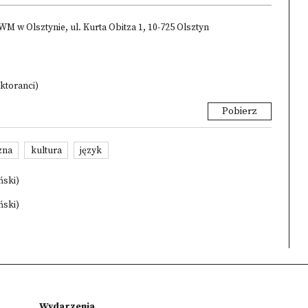
w Olsztynie, ul. Kurta Obitza 1, 10-725 Olsztyn
oktoranci)
Pobierz
zna
kultura
język
ński)
ński)
Wydarzenia