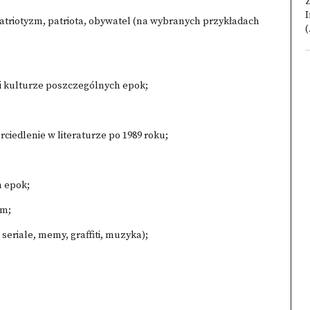
Z
I
, patriotyzm, patriota, obywatel (na wybranych przykładach
(
e i kulturze poszczególnych epok;
iedlenie w literaturze po 1989 roku;
h epok;
ym;
 seriale, memy, graffiti, muzyka);