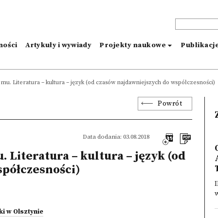
ności
Artykuły i wywiady
Projekty naukowe
Publikacj
zmu. Literatura – kultura – język (od czasów najdawniejszych do współczesności)
Powrót
Data dodania: 03.08.2018
 Literatura – kultura – język (od
spółczesności)
T
i w Olsztynie