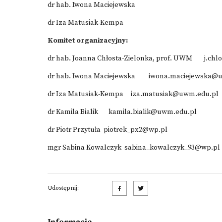
dr hab. Iwona Maciejewska
dr Iza Matusiak-Kempa
Komitet organizacyjny:
dr hab. Joanna Chłosta-Zielonka, prof. UWM
j.ch
dr hab. Iwona Maciejewska
iwona.maciejewska@
dr Iza Matusiak-Kempa
iza.matusiak@uwm.edu.pl
dr Kamila Bialik
kamila.bialik@uwm.edu.pl
dr Piotr Przytuła
piotrek_px2@wp.pl
mgr Sabina Kowalczyk
sabina_kowalczyk_93@wp.pl
Udostępnij: