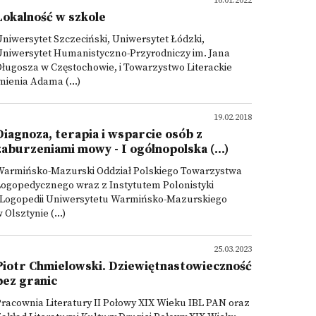
16.01.2022
Lokalność w szkole
niwersytet Szczeciński, Uniwersytet Łódzki,
Uniwersytet Humanistyczno-Przyrodniczy im. Jana
ługosza w Częstochowie, i Towarzystwo Literackie
mienia Adama (...)
19.02.2018
Diagnoza, terapia i wsparcie osób z
zaburzeniami mowy - I ogólnopolska (...)
Warmińsko-Mazurski Oddział Polskiego Towarzystwa
Logopedycznego wraz z Instytutem Polonistyki
i Logopedii Uniwersytetu Warmińsko-Mazurskiego
 Olsztynie (...)
25.03.2023
Piotr Chmielowski. Dziewiętnastowieczność
bez granic
racownia Literatury II Połowy XIX Wieku IBL PAN oraz