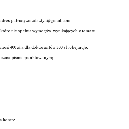
 adres
patriotyzm.olsztyn@gmail.com
 które nie spełnią wymogów wynikających z tematu
si 400 zł a dla doktorantów 300 zł i obejmuje:
, w czasopiśmie punktowanym;
a konto: