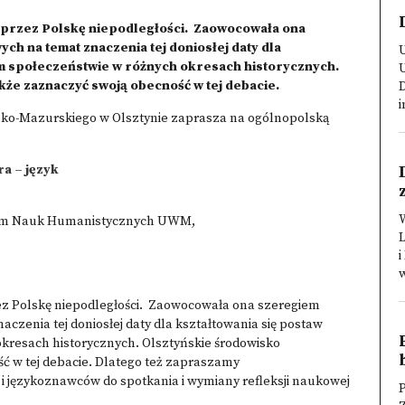
 przez Polskę niepodległości. Zaowocowała ona
ch na temat znaczenia tej doniosłej daty dla
U
im społeczeństwie w różnych okresach historycznych.
kże zaznaczyć swoją obecność w tej debacie.
D
i
ńsko-Mazurskiego w Olsztynie zaprasza na ogólnopolską
ra – język
entrum Nauk Humanistycznych UWM,
w
ez Polskę niepodległości. Zaowocowała ona szeregiem
aczenia tej doniosłej daty dla kształtowania się postaw
kresach historycznych. Olsztyńskie środowisko
ć w tej debacie. Dlatego też zapraszamy
językoznawców do spotkania i wymiany refleksji naukowej
P