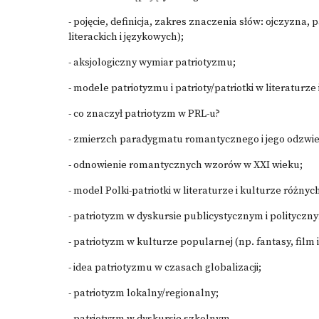
- pojęcie, definicja, zakres znaczenia słów: ojczyzna
literackich i językowych);
- aksjologiczny wymiar patriotyzmu;
- modele patriotyzmu i patrioty/patriotki w literaturz
- co znaczył patriotyzm w PRL-u?
- zmierzch paradygmatu romantycznego i jego odzwierc
- odnowienie romantycznych wzorów w XXI wieku;
- model Polki-patriotki w literaturze i kulturze różnyc
- patriotyzm w dyskursie publicystycznym i polityczn
- patriotyzm w kulturze popularnej (np. fantasy, film i
- idea patriotyzmu w czasach globalizacji;
- patriotyzm lokalny/regionalny;