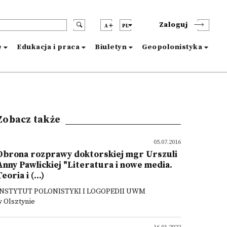
Zaloguj
A
PL
e
Edukacja i praca
Biuletyn
Geopolonistyka
Zobacz także
05.07.2016
Obrona rozprawy doktorskiej mgr Urszuli
Anny Pawlickiej "Literatura i nowe media.
eoria i (...)
INSTYTUT POLONISTYKI I LOGOPEDII UWM
w Olsztynie