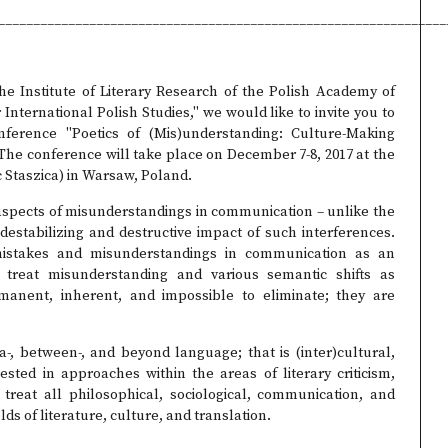
________________________________________________________________
he Institute of Literary Research of the Polish Academy of
International Polish Studies," we would like to invite you to
conference "Poetics of (Mis)understanding: Culture-Making
 The conference will take place on December 7-8, 2017 at the
c Staszica) in Warsaw, Poland.
e aspects of misunderstandings in communication – unlike the
estabilizing and destructive impact of such interferences.
istakes and misunderstandings in communication as an
 treat misunderstanding and various semantic shifts as
manent, inherent, and impossible to eliminate; they are
-, between-, and beyond language; that is (inter)cultural,
rested in approaches within the areas of literary criticism,
 treat all philosophical, sociological, communication, and
lds of literature, culture, and translation.