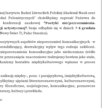
Instytutu Badań Literackich Polskiej Akademii Nauk oraz
ań Polonistycznych” chcielibyśmy zaprosić Państwa do
ej konferencji naukowej
"Poetyki nie(po)rozumienia.
i artystycznej".
Sesja odbędzie się w dniach
7-8 grudnia
Nowy Świat 72, Pałac Staszica).
zytywnych aspektów nieporozumień komunikacyjnych - w
destabilizujący, destrukcyjny wpływ tego rodzaju zakłóceń.
nieporozumienia komunikacyjne jako niedoceniane źródło
ite przesunięcia znaczeniowe traktujemy bowiem jako stałe,
hanizmy kontaktu międzykulturowego wpisane w proces
nikację między–, poza– i parajęzykową, (między)kulturową,
 bylibyśmy ujęciami literaturoznawczymi, kulturoznawczymi,
ywy filozoficzne, socjologiczne, komunikacyjne, poznawcze
ratury, kultury i przekładu.
y: