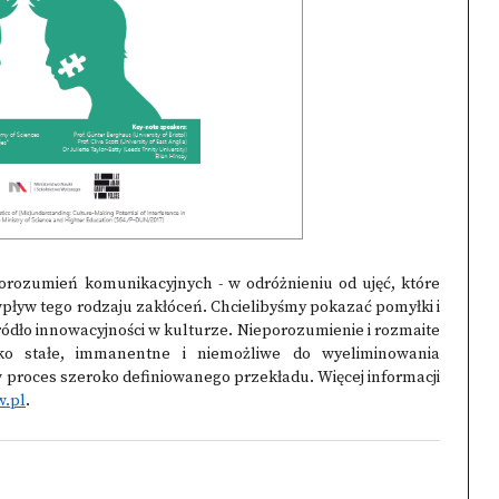
orozumień komunikacyjnych - w odróżnieniu od ujęć, które
 wpływ tego rodzaju zakłóceń. Chcielibyśmy pokazać pomyłki i
ódło innowacyjności w kulturze. Nieporozumienie i rozmaite
ko stałe, immanentne i niemożliwe do wyeliminowania
roces szeroko definiowanego przekładu. Więcej informacji
w.pl
.