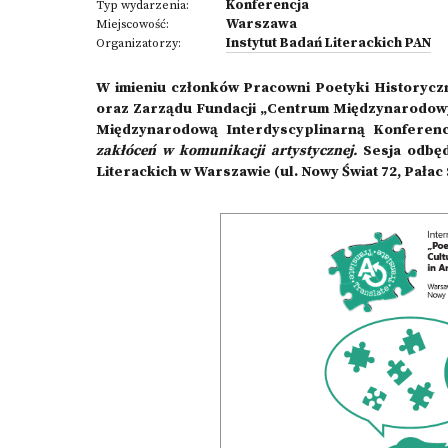
Konferencja
Typ wydarzenia:
Warszawa
Miejscowość:
Instytut Badań Literackich PAN
Organizatorzy:
W imieniu członków Pracowni Poetyki Historyczn
oraz Zarządu Fundacji „Centrum Międzynarodow
Międzynarodową Interdyscyplinarną Konferen
zak
łó
ce
ń
w komunikacji artystycznej.
Sesja odbęd
Literackich w Warszawie (ul. Nowy Świat 72, Pałac 