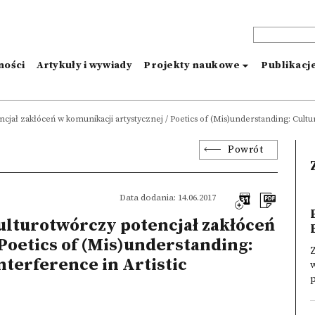
ności
Artykuły i wywiady
Projekty naukowe
Publikacj
cjał zakłóceń w komunikacji artystycznej / Poetics of (Mis)understanding: Cult
Powrót
Data dodania: 14.06.2017
ulturotwórczy potencjał zakłóceń
Poetics of (Mis)understanding:
nterference in Artistic
p