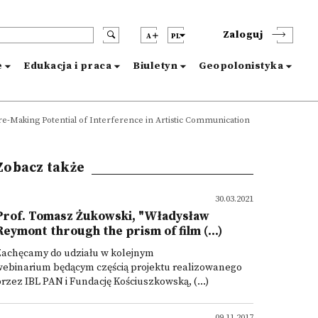
Zaloguj
A
PL
e
Edukacja i praca
Biuletyn
Geopolonistyka
ure-Making Potential of Interference in Artistic Communication
Zobacz także
30.03.2021
Prof. Tomasz Żukowski, "Władysław
Reymont through the prism of film (...)
Zachęcamy do udziału w kolejnym
webinarium będącym częścią projektu realizowanego
rzez IBL PAN i Fundację Kościuszkowską, (...)
09.11.2017