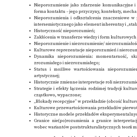
Nieporozumienie jako zdarzenie komunikacyjne i 
forma kontaktu – jego przyczyny, konteksty, mecha
Nieporozumienia i odkształcenia znaczeniowe w p
intersemiotycznego jako element inherentny i „sta
Historyczność nieporozumień;
Zakłócenia w transferze wiedzy i form kulturowych j
Nieporozumienie i niezrozumienie/ niezrozumiałość 
Kulturowe reprezentacje nieporozumień i nierozum
Dynamika nieporozumienia: momentarność, ska
zrozumiałego i niezrozumiałego;
Status i możliwe wartościowania nieporozumie
artystycznej;
Historycznie zmienne interpretacje roli niezrozumi
Strategie i efekty łączenia rodzimej tradycji kul
cząstkowo, wypaczone;
„Blokady recepcyjne” w przekładzie (obcość kulturo
Kulturowe przewartościowania przekładów pierwot
Historyczne modele przekładów eksperymentalnych
Granice nie(po)rozumienia a granice interpretac
wobec wariantów poststrukturalistycznych teorii m