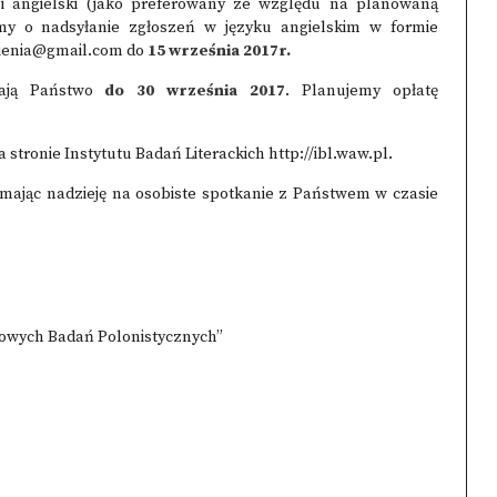
gielski (jako preferowany ze względu na planowaną
my o nadsyłanie zgłoszeń w języku angielskim w formie
ienia@gmail.com
do
15 września 2017r.
mają Państwo
do 30 września 2017
. Planujemy opłatę
 stronie Instytutu Badań Literackich
http://ibl.waw.pl
.
mając nadzieję na osobiste spotkanie z Państwem w czasie
owych Badań Polonistycznych”