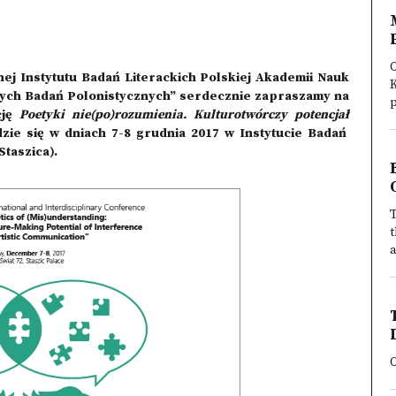
O
ej Instytutu Badań Literackich Polskiej Akademii Nauk
ych Badań Polonistycznych” serdecznie zapraszamy na
p
cję
Poetyki nie(po)rozumienia. Kulturotwórczy potencja
ł
zie się w dniach 7-8 grudnia 2017 w Instytucie Badań
Staszica).
T
t
a
O