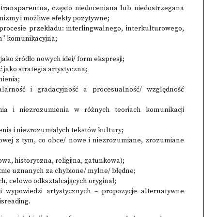
transparentna, często niedoceniana lub niedostrzegana
nizmy i możliwe efekty pozytywne;
rocesie przekładu: interlingwalnego, interkulturowego,
ła” komunikacyjna;
ako źródło nowych idei/ form ekspresji;
jako strategia artystyczna;
ienia;
larność i gradacyjność a procesualność/ względność
nia i niezrozumienia w różnych teoriach komunikacji
enia i niezrozumiałych tekstów kultury;
turowej z tym, co obce/ nowe i niezrozumiane, zrozumiane
wa, historyczna, religijna, gatunkowa);
nie uznanych za chybione/ mylne/ błędne;
, celowo odkształcających oryginał;
ji wypowiedzi artystycznych – propozycje alternatywne
isreading.