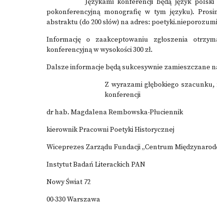
Językami konferencji będą język polski i an
pokonferencyjną monografię w tym języku). Prosi
abstraktu (do 200 słów) na adres:
poetyki.nieporozum
Informację o zaakceptowaniu zgłoszenia otrzy
konferencyjną w wysokości 300 zł.
Dalsze informacje będą sukcesywnie zamieszczane na
Z wyrazami głębokiego szacunku, 
konferencji
dr hab. Magdalena Rembowska-Płuciennik
kierownik Pracowni Poetyki Historycznej
Wiceprezes Zarządu Fundacji „Centrum Międzynarod
Instytut Badań Literackich PAN
Nowy Świat 72
00-330 Warszawa