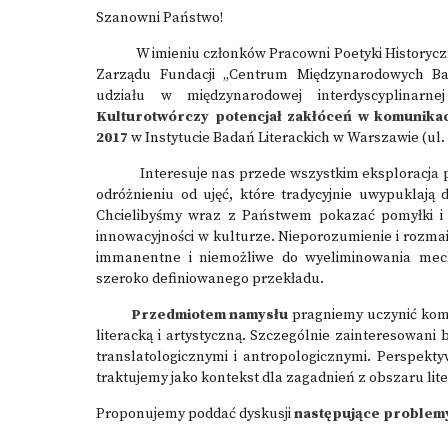
Szanowni Państwo!
W imieniu członków Pracowni Poetyki Historycznej 
Zarządu Fundacji „Centrum Międzynarodowych Bad
udziału w międzynarodowej interdyscyplinarn
Kulturotwórczy potencjał zakłóceń w komunikacj
2017
w Instytucie Badań Literackich w Warszawie (ul. 
Interesuje nas przede wszystkim eksploracja po
odróżnieniu od ujęć, które tradycyjnie uwypuklają 
Chcielibyśmy wraz z Państwem pokazać pomyłki i 
innowacyjności w kulturze. Nieporozumienie i rozma
immanentne i niemożliwe do wyeliminowania mec
szeroko definiowanego przekładu.
Przedmiotem namysłu
pragniemy uczynić komu
literacką i artystyczną. Szczególnie zainteresowani
translatologicznymi i antropologicznymi. Perspekt
traktujemy jako kontekst dla zagadnień z obszaru lite
Proponujemy poddać dyskusji
następujące problem