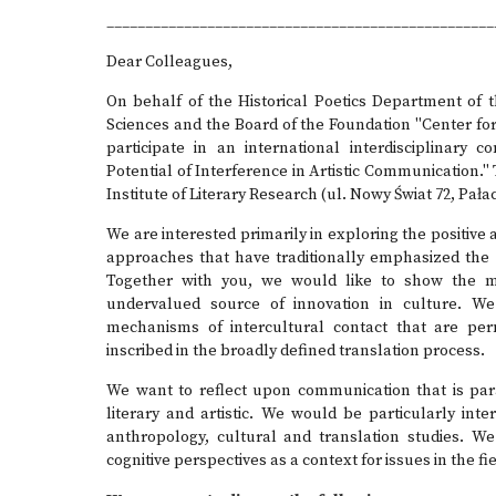
__________________________________________________
Dear Colleagues,
On behalf of the Historical Poetics Department of t
Sciences and the Board of the Foundation "Center for 
participate in an international interdisciplinary 
Potential of Interference in Artistic Communication."
Institute of Literary Research (ul. Nowy Świat 72, Pała
We are interested primarily in exploring the positiv
approaches that have traditionally emphasized the d
Together with you, we would like to show the m
undervalued source of innovation in culture. We
mechanisms of intercultural contact that are per
inscribed in the broadly defined translation process.
We want to reflect upon communication that is para
literary and artistic. We would be particularly inte
anthropology, cultural and translation studies. We
cognitive perspectives as a context for issues in the fie