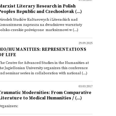
Marxist Literary Research in Polish
Peoples Republic and Czechoslovak (...)
środek Studiów Kulturowych i Literackich nad
Komunizmem zaprasza na dwudniowe warsztaty
olsko-czeskie poświęcone marksizmowi w (...)
29.09.2025
BIO/HUMANITIES: REPRESENTATIONS
OF LIFE
he Centre for Advanced Studies in the Humanities at
he Jagiellonian University organizes this conference
nd seminar series in collaboration with national (...)
03.03.2017
Traumatic Modernities: From Comparative
Literature to Medical Humanities / (...)
rganizers: