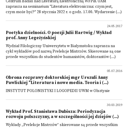
Centrum Badań nad Literaturą Elektroniczną WFPiK UAM
zaprasza na seminarium "Literatura elektroniczna: czym jest,
czym może być?" 28 stycznia 2022 r. o godz. 17.00. Wydarzenie (...)
24.05.2017
Poetyka dzielności. O poezji Julii Hartwig / Wykład
prof. Anny Legeżyńskiej
Wydział Filologiczny Uniwersytetu w Białymstoku zaprasza na
cykl wykładów pod nazwą Prelekcje Mistrzów. Skierowane są one
przede wszystkim do studentów humanistów, doktorantów (...)
05.07.2016
Obrona rozprawy doktorskiej mgr Urszuli Anny
Pawlickiej "Literatura i nowe media. Teoria i (...)
INSTYTUT POLONISTYKI I LOGOPEDII UWM w Olsztynie
30.03.2019
Wykład Prof. Stanisława Dubisza: Periodyzacja
rozwoju polszczyzny, a w szczególności jej dziejów (...)
Wykłady „Prelekcje Mistrzów” skierowane są przede wszystkim