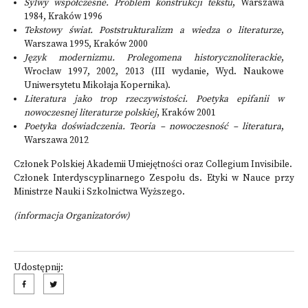
Sylwy współczesne. Problem konstrukcji tekstu
, Warszawa
1984, Kraków 1996
Tekstowy świat. Poststrukturalizm a wiedza o literaturze
,
Warszawa 1995, Kraków 2000
Język modernizmu. Prolegomena historycznoliterackie
,
Wrocław 1997, 2002, 2013 (III wydanie, Wyd. Naukowe
Uniwersytetu Mikołaja Kopernika).
Literatura jako trop rzeczywistości. Poetyka epifanii w
nowoczesnej literaturze polskiej
, Kraków 2001
Poetyka doświadczenia. Teoria – nowoczesność – literatura
,
Warszawa 2012
Członek Polskiej Akademii Umiejętności oraz Collegium Invisibile.
Członek Interdyscyplinarnego Zespołu ds. Etyki w Nauce przy
Ministrze Nauki i Szkolnictwa Wyższego.
(informacja Organizatorów)
Udostępnij: