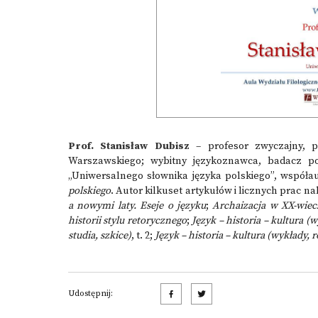
Prof. Stanisław Dubisz
– profesor zwyczajny, p
Warszawskiego; wybitny językoznawca, badacz po
„Uniwersalnego słownika języka polskiego”, współa
polskiego
. Autor kilkuset artykułów i licznych prac 
a nowymi laty. Eseje o języku
;
Archaizacja w XX-wiecz
historii stylu retorycznego
;
Język – historia – kultura (w
studia, szkice)
, t. 2;
Język – historia – kultura (wykłady,
Udostępnij: