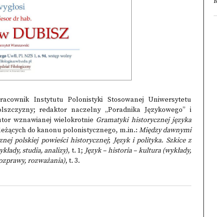
M
racownik Instytutu Polonistyki Stosowanej Uniwersytetu
lszczyzny; redaktor naczelny „Poradnika Językowego” i
utor wznawianej wielokrotnie
Gramatyki historycznej języka
należących do kanonu polonistycznego, m.in.:
Między dawnymi
nej polskiej powieści historycznej
;
Język i polityka. Szkice z
ykłady, studia, analizy)
, t. 1;
Język – historia – kultura (wykłady,
 rozprawy, rozważania)
, t. 3.