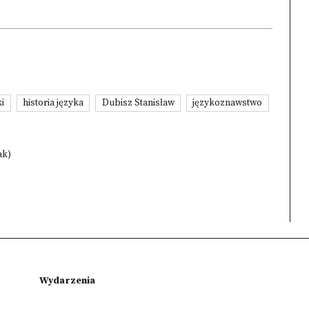
i
historia języka
Dubisz Stanisław
językoznawstwo
ak)
Wydarzenia