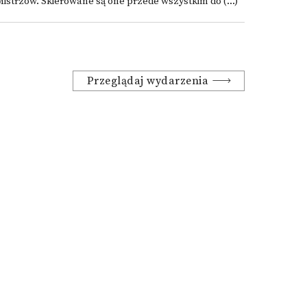
istrzów. Skierowane są one przede wszystkim do (...)
Przeglądaj wydarzenia