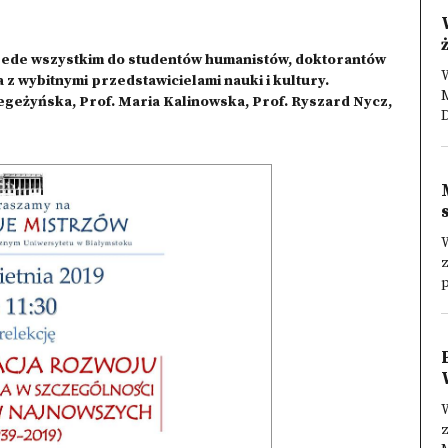
zede wszystkim do studentów humanistów, doktorantów
W
z wybitnymi przedstawicielami nauki i kultury.
Legeżyńska, Prof. Maria Kalinowska, Prof. Ryszard Nycz,
W
p
W