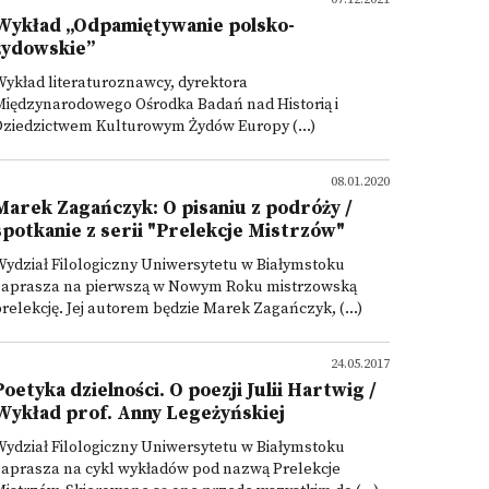
Wykład „Odpamiętywanie polsko-
żydowskie”
ykład literaturoznawcy, dyrektora
Międzynarodowego Ośrodka Badań nad Historią i
Dziedzictwem Kulturowym Żydów Europy (...)
08.01.2020
Marek Zagańczyk: O pisaniu z podróży /
spotkanie z serii "Prelekcje Mistrzów"
ydział Filologiczny Uniwersytetu w Białymstoku
zaprasza na pierwszą w Nowym Roku mistrzowską
relekcję. Jej autorem będzie Marek Zagańczyk, (...)
24.05.2017
Poetyka dzielności. O poezji Julii Hartwig /
Wykład prof. Anny Legeżyńskiej
ydział Filologiczny Uniwersytetu w Białymstoku
zaprasza na cykl wykładów pod nazwą Prelekcje