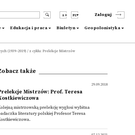
Zaloguj
A
PL
e
Edukacja i praca
Biuletyn
Geopolonistyka
ych (1939–2019) / z cyklu: Prelekcje Mistrzów
Zobacz także
29.09.2018
Prelekcje Mistrzów: Prof. Teresa
Kostkiewiczowa
olejną mistrzowską prelekcję wygłosi wybitna
adaczka literatury polskiej Profesor Teresa
Kostkiewiczowa.
07.12.2021