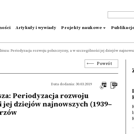
ności
Artykuły i wywiady
Projekty naukowe
Publikacj
bisza: Periodyzacja rozwoju polszczyzny, a w szczególności jej dziejów najnowsz
Powrót
Data dodania: 30.03.2019
sza: Periodyzacja rozwoju
i jej dziejów najnowszych (1939–
K
trzów
b