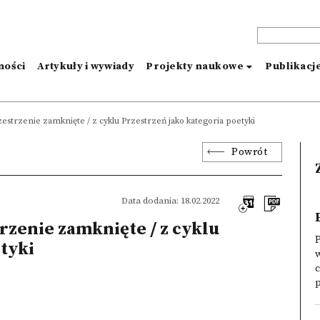
ności
Artykuły i wywiady
Projekty naukowe
Publikacj
estrzenie zamknięte / z cyklu Przestrzeń jako kategoria poetyki
Powrót
Data dodania: 18.02.2022
rzenie zamknięte / z cyklu
P
tyki
w
c
p