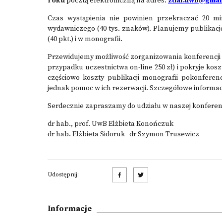
roku
pocztą elektroniczną na adres:
ztial.uwb@gmai
Czas wystąpienia nie powinien przekraczać 20 m
wydawniczego (40 tys. znaków). Planujemy publikacj
(40 pkt.) i w monografii.
Przewidujemy możliwość zorganizowania konferencji 
przypadku uczestnictwa on-line 250 zł) i pokryje kos
częściowo koszty publikacji monografii pokonferen
jednak pomoc w ich rezerwacji. Szczegółowe informacj
Serdecznie zapraszamy do udziału w naszej konferenc
dr hab., prof. UwB Elżbieta Konończuk
dr hab. Elżbieta Sidoruk dr Szymon Trusewicz
Udostępnij:
Informacje