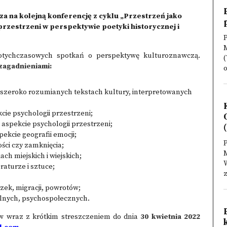
za na kolejną konferencję z cyklu „Przestrzeń jako
rzestrzeni w perspektywie poetyki historycznej i
P
tychczasowych spotkań o perspektywę kulturoznawczą.
(
zagadnieniami:
o
 szeroko rozumianych tekstach kultury, interpretowanych
ie psychologii przestrzeni;
aspekcie psychologii przestrzeni;
(
ekcie geografii emocji;
P
ści czy zamknięcia;
ch miejskich i wiejskich;
W
raturze i sztuce;
z
zek, migracji, powrotów;
alnych, psychospołecznych.
ów wraz z krótkim streszczeniem do dnia
30 kwietnia 2022