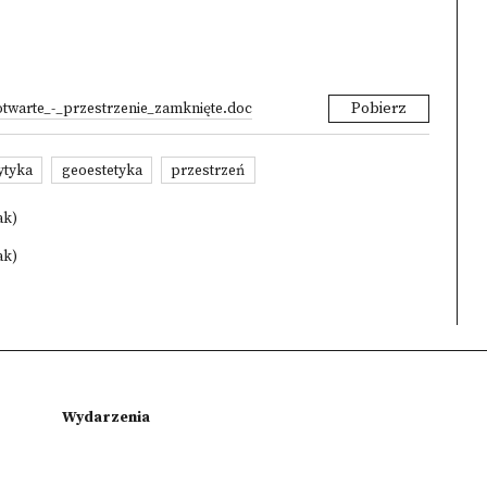
otwarte_-_przestrzenie_zamknięte.doc
Pobierz
ytyka
geoestetyka
przestrzeń
ak)
ak)
Wydarzenia