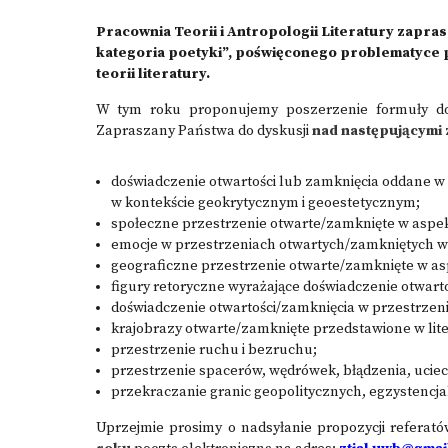
Pracownia Teorii i Antropologii Literatury zapras
kategoria poetyki”, poświęconego problematyce p
teorii literatury.
W tym roku proponujemy poszerzenie formuły do
Zapraszany Państwa do dyskusji
nad następującymi 
doświadczenie otwartości lub zamknięcia oddane w
w kontekście geokrytycznym i geoestetycznym;
społeczne przestrzenie otwarte/zamknięte w aspekc
emocje w przestrzeniach otwartych/zamkniętych w 
geograficzne przestrzenie otwarte/zamknięte w asp
figury retoryczne wyrażające doświadczenie otwarto
doświadczenie otwartości/zamknięcia w przestrzenia
krajobrazy otwarte/zamknięte przedstawione w lite
przestrzenie ruchu i bezruchu;
przestrzenie spacerów, wędrówek, błądzenia, uciec
przekraczanie granic geopolitycznych, egzystencj
Uprzejmie prosimy o nadsyłanie propozycji referat