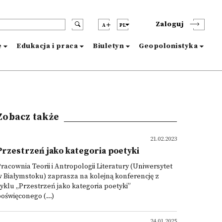
Zaloguj
A
PL
e
Edukacja i praca
Biuletyn
Geopolonistyka
Zobacz także
21.02.2023
Przestrzeń jako kategoria poetyki
racownia Teorii i Antropologii Literatury (Uniwersytet
 Białymstoku) zaprasza na kolejną konferencję z
yklu „Przestrzeń jako kategoria poetyki”
oświęconego (...)
24.01.2025