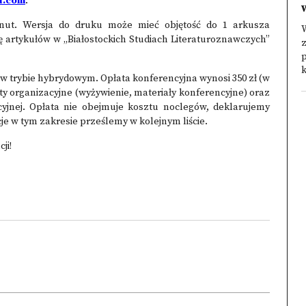
l.com
.
inut. Wersja do druku może mieć objętość do 1 arkusza
ę artykułów w „Białostockich Studiach Literaturoznawczych”
z
k
w trybie hybrydowym. Opłata konferencyjna wynosi 350 zł (w
zty organizacyjne (wyżywienie, materiały konferencyjne) oraz
cyjnej. Opłata nie obejmuje kosztu noclegów, deklarujemy
e w tym zakresie prześlemy w kolejnym liście.
ji!