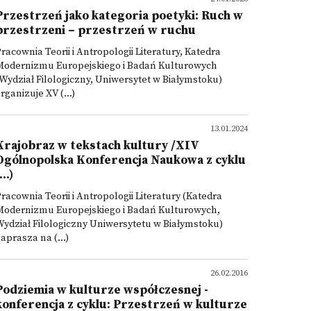
Przestrzeń jako kategoria poetyki: Ruch w
przestrzeni – przestrzeń w ruchu
racownia Teorii i Antropologii Literatury, Katedra
Modernizmu Europejskiego i Badań Kulturowych
Wydział Filologiczny, Uniwersytet w Białymstoku)
rganizuje XV (...)
13.01.2024
Krajobraz w tekstach kultury /XIV
Ogólnopolska Konferencja Naukowa z cyklu
...)
racownia Teorii i Antropologii Literatury (Katedra
Modernizmu Europejskiego i Badań Kulturowych,
ydział Filologiczny Uniwersytetu w Białymstoku)
aprasza na (...)
26.02.2016
Podziemia w kulturze współczesnej -
konferencja z cyklu: Przestrzeń w kulturze