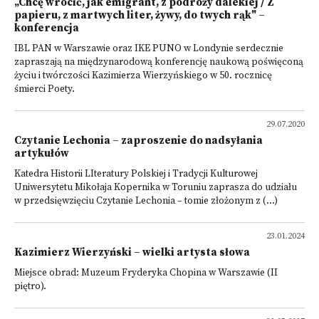
„Chcę wrócić, jak emigrant, z podróży dalekiej / Z
papieru, z martwych liter, żywy, do twych rąk" –
konferencja
IBL PAN w Warszawie oraz IKE PUNO w Londynie serdecznie
zapraszają na międzynarodową konferencję naukową poświęconą
życiu i twórczości Kazimierza Wierzyńskiego w 50. rocznicę
śmierci Poety.
29.07.2020
Czytanie Lechonia – zaproszenie do nadsyłania
artykułów
Katedra Historii LIteratury Polskiej i Tradycji Kulturowej
Uniwersytetu Mikołaja Kopernika w Toruniu zaprasza do udziału
w przedsięwzięciu Czytanie Lechonia – tomie złożonym z (...)
23.01.2024
Kazimierz Wierzyński – wielki artysta słowa
Miejsce obrad: Muzeum Fryderyka Chopina w Warszawie (II
piętro).