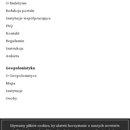
O Biuletynie
Redakcja portalu
Instytucje współpracujące
FAQ
Kontakt
Regulamin
Instrukcja
Ankieta
Geopolonistyka
O Geopolonistyce
Mapa
Instytucje
Osoby
Używamy plików cookies, by ułatwić korzystanie z naszych serwisów.
Projekt
Instytutu Badań Literackich PAN
i
Poznańskiego Centrum