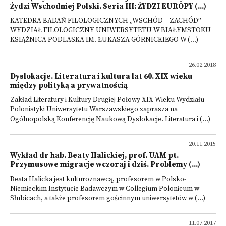
Żydzi Wschodniej Polski. Seria III: ŻYDZI EUROPY (...)
KATEDRA BADAŃ FILOLOGICZNYCH „WSCHÓD – ZACHÓD”
WYDZIAŁ FILOLOGICZNY UNIWERSYTETU W BIAŁYMSTOKU
KSIĄŻNICA PODLASKA IM. ŁUKASZA GÓRNICKIEGO W (...)
26.02.2018
Dyslokacje. Literatura i kultura lat 60. XIX wieku
między polityką a prywatnością
Zakład Literatury i Kultury Drugiej Połowy XIX Wieku Wydziału
Polonistyki Uniwersytetu Warszawskiego zaprasza na
Ogólnopolską Konferencję Naukową Dyslokacje. Literatura i (...)
20.11.2015
Wykład dr hab. Beaty Halickiej, prof. UAM pt.
Przymusowe migracje wczoraj i dziś. Problemy (...)
Beata Halicka jest kulturoznawcą, profesorem w Polsko-
Niemieckim Instytucie Badawczym w Collegium Polonicum w
Słubicach, a także profesorem gościnnym uniwersytetów w (...)
11.07.2017