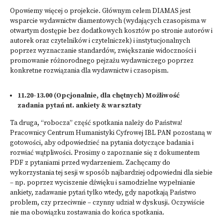
Opowiemy więcej o projekcie. Głównym celem DIAMAS jest
wsparcie wydawnictw diamentowych (wydających czasopisma w
otwartym dostępie bez dodatkowych kosztów po stronie autorów i
autorek oraz czytelników i czytelniczek) i instytucjonalnych
poprzez wyznaczanie standardów, zwiększanie widoczności i
promowanie różnorodnego pejzażu wydawniczego poprzez
konkretne rozwiązania dla wydawnictw i czasopism.
11.20-13.00 (Opcjonalnie, dla chętnych) Możliwość
zadania pytań nt. ankiety & warsztaty
Ta druga, “robocza” część spotkania należy do Państwa!
Pracownicy Centrum Humanistyki Cyfrowej IBL PAN pozostaną w
gotowości, aby odpowiedzieć na pytania dotyczące badania i
rozwiać wątpliwości. Prosimy o zapoznanie się z
dokumentem
PDF z pytaniami
przed wydarzeniem. Zachęcamy do
wykorzystania tej sesji w sposób najbardziej odpowiedni dla siebie
– np. poprzez wyciszenie dźwięku i samodzielne wypełnianie
ankiety, zadawanie pytań tylko wtedy, gdy napotkają Państwo
problem, czy przeciwnie – czynny udział w dyskusji. Oczywiście
nie ma obowiązku zostawania do końca spotkania.