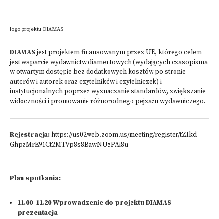
logo projektu DIAMAS
DIAMAS
jest projektem finansowanym przez UE, którego celem
jest wsparcie wydawnictw diamentowych (wydających czasopisma
w otwartym dostępie bez dodatkowych kosztów po stronie
autorów i autorek oraz czytelników i czytelniczek) i
instytucjonalnych poprzez wyznaczanie standardów, zwiększanie
widoczności i promowanie różnorodnego pejzażu wydawniczego.
Rejestracja:
https://us02web.zoom.us/meeting/register/tZIkd-
GhpzMrE91Ct2MTVp8s8BawNUzPAi8u
Plan spotkania:
11.00-11.20 Wprowadzenie do projektu DIAMAS -
prezentacja