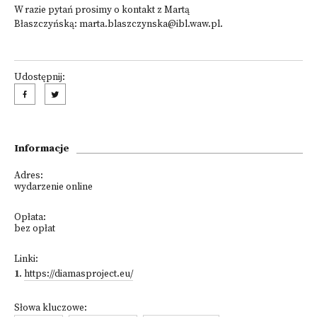
W razie pytań prosimy o kontakt z Martą
Błaszczyńską:
marta.blaszczynska@ibl.waw.pl
.
Udostępnij:
Informacje
Adres:
wydarzenie online
Opłata:
bez opłat
Linki:
1
.
https://diamasproject.eu/
Słowa kluczowe: