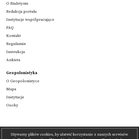
O Biuletynie
Redakcja portalu
Instytucje współpracujące
FAQ
Kontakt
Regulamin
Instrukcja
Ankieta
Geopolonistyka
O Geopolonistyce
Mapa
Instytucje
Osoby
Używamy plików cookies, by ułatwić korzystanie z naszych serwisów.
Projekt
Instytutu Badań Literackich PAN
i
Poznańskiego Centrum