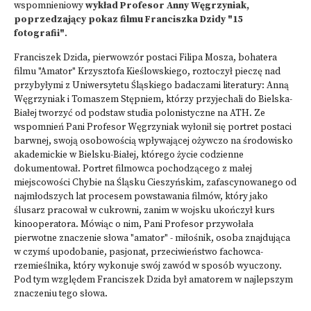
wspomnieniowy
wykład Profesor Anny Węgrzyniak,
poprzedzający pokaz filmu Franciszka Dzidy "15
fotografii"
.
Franciszek Dzida, pierwowzór postaci Filipa Mosza, bohatera
filmu "Amator" Krzysztofa Kieślowskiego, roztoczył pieczę nad
przybyłymi z Uniwersytetu Śląskiego badaczami literatury: Anną
Węgrzyniak i Tomaszem Stępniem, którzy przyjechali do Bielska-
Białej tworzyć od podstaw studia polonistyczne na ATH. Ze
wspomnień Pani Profesor Węgrzyniak wyłonił się portret postaci
barwnej, swoją osobowością wpływającej ożywczo na środowisko
akademickie w Bielsku-Białej, którego życie codzienne
dokumentował. Portret filmowca pochodzącego z małej
miejscowości Chybie na Śląsku Cieszyńskim, zafascynowanego od
najmłodszych lat procesem powstawania filmów, który jako
ślusarz pracował w cukrowni, zanim w wojsku ukończył kurs
kinooperatora. Mówiąc o nim, Pani Profesor przywołała
pierwotne znaczenie słowa "amator" - miłośnik, osoba znajdująca
w czymś upodobanie, pasjonat, przeciwieństwo fachowca-
rzemieślnika, który wykonuje swój zawód w sposób wyuczony.
Pod tym względem Franciszek Dzida był amatorem w najlepszym
znaczeniu tego słowa.