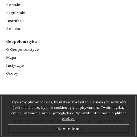
Kontakt
Regulamin
Instrukcja
Ankieta
Geopolonistyka
O Geopolonistyce
Mapa
Instytucje
Osoby
Używamy plików cookies, by ułatwić korzystanie z naszych serwisów.
Projekt
Instytutu Badań Literackich PAN
i
Poznańskiego Centrum
Jeśli nie chcesz, by pliki cookies były zapisywanena Twoim dysku,
zmień ustawienia swojej przeglądarki.
Sprawdź informacje o plikach
Superkomputerowo-Sieciowego
,
realizowany we współpracy z
cookies.
Komitetem Nauk o Literaturze PAN
i Konferencją Polonistyk
Uniwersyteckich.
Rozumiem