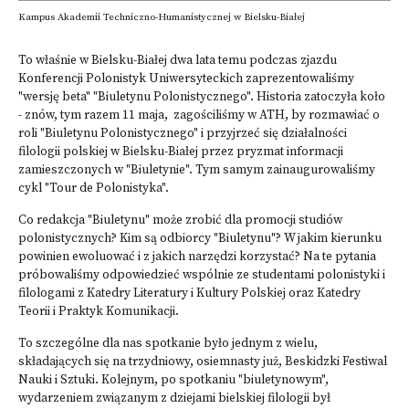
Kampus Akademii Techniczno-Humanistycznej w Bielsku-Białej
Mar
To właśnie w Bielsku-Białej dwa lata temu podczas zjazdu
Konferencji Polonistyk Uniwersyteckich zaprezentowaliśmy
"wersję beta" "Biuletynu Polonistycznego". Historia zatoczyła koło
- znów, tym razem 11 maja, zagościliśmy w ATH, by rozmawiać o
roli "Biuletynu Polonistycznego" i przyjrzeć się działalności
filologii polskiej w Bielsku-Białej przez pryzmat informacji
zamieszczonych w "Biuletynie". Tym samym zainaugurowaliśmy
cykl "Tour de Polonistyka".
Co redakcja "Biuletynu" może zrobić dla promocji studiów
polonistycznych? Kim są odbiorcy "Biuletynu"? W jakim kierunku
powinien ewoluować i z jakich narzędzi korzystać? Na te pytania
próbowaliśmy odpowiedzieć wspólnie ze studentami polonistyki i
filologami z Katedry Literatury i Kultury Polskiej oraz Katedry
Teorii i Praktyk Komunikacji.
To szczególne dla nas spotkanie było jednym z wielu,
składających się na trzydniowy, osiemnasty już, Beskidzki Festiwal
Nauki i Sztuki. Kolejnym, po spotkaniu "biuletynowym",
wydarzeniem związanym z dziejami bielskiej filologii był