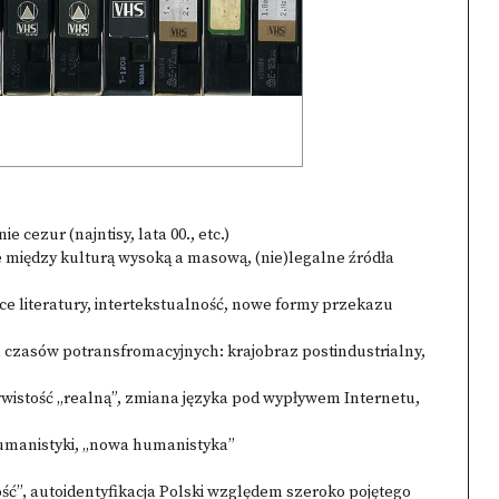
e cezur (najntisy, lata 00., etc.)
ice między kulturą wysoką a masową, (nie)legalne źródła
anice literatury, intertekstualność, nowe formy przekazu
la czasów potransfromacyjnych: krajobraz postindustrialny,
ywistość „realną”, zmiana języka pod wypływem Internetu,
humanistyki, „nowa humanistyka”
ość”, autoidentyfikacja Polski względem szeroko pojętego