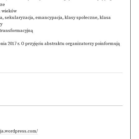
cze
mu wieków
a, sekularyzacja, emancypacja, klasy społeczne, klasa
ry
otransformacyjną
nia 2017 r. O przyjęciu abstraktu organizatorzy poinformują
cja.wordpress.com/