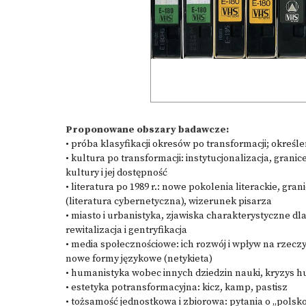
Proponowane obszary badawcze:
• próba klasyfikacji okresów po transformacji; określeni
• kultura po transformacji: instytucjonalizacja, gran
kultury i jej dostępność
• literatura po 1989 r.: nowe pokolenia literackie, gr
(literatura cybernetyczna), wizerunek pisarza
• miasto i urbanistyka, zjawiska charakterystyczne d
rewitalizacja i gentryfikacja
• media społecznościowe: ich rozwój i wpływ na rzecz
nowe formy językowe (netykieta)
• humanistyka wobec innych dziedzin nauki, kryzys 
• estetyka potransformacyjna: kicz, kamp, pastisz
• tożsamość jednostkowa i zbiorowa: pytania o „polsk