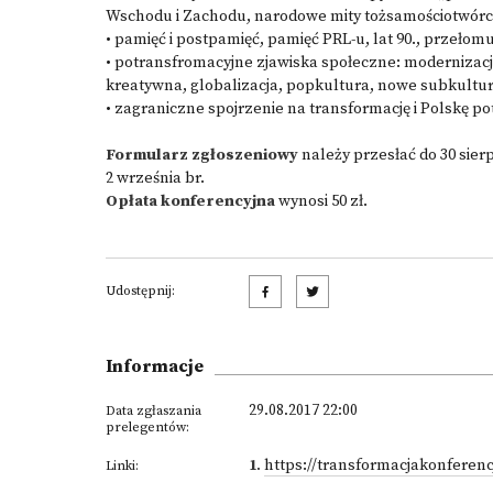
Wschodu i Zachodu, narodowe mity tożsamościotwór
• pamięć i postpamięć, pamięć PRL-u, lat 90., przeło
• potransfromacyjne zjawiska społeczne: modernizacj
kreatywna, globalizacja, popkultura, nowe subkultu
• zagraniczne spojrzenie na transformację i Polskę p
Formularz zgłoszeniowy
należy przesłać do 30 sierp
2 września br.
Opłata konferencyjna
wynosi 50 zł.
Udostępnij:
Informacje
29.08.2017 22:00
Data zgłaszania
prelegentów:
1
.
https://transformacjakonferen
Linki: