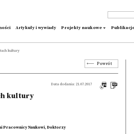
ności
Artykuły i wywiady
Projekty naukowe
Publikacj
tach kultury
Powrót
Data dodania: 21.07.2017
ch kultury
ni Pracownicy Naukowi
,
Doktorzy