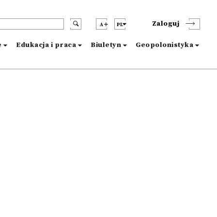
Zaloguj
A
PL
e
Edukacja i praca
Biuletyn
Geopolonistyka