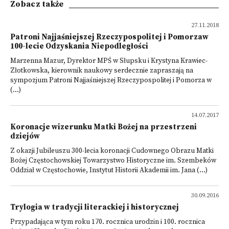
Zobacz także
27.11.2018
Patroni Najjaśniejszej Rzeczypospolitej i Pomorzaw
100-lecie Odzyskania Niepodległości
Marzenna Mazur, Dyrektor MPŚ w Słupsku i Krystyna Krawiec-
Złotkowska, kierownik naukowy serdecznie zapraszają na
sympozjum Patroni Najjaśniejszej Rzeczypospolitej i Pomorza w
(...)
14.07.2017
Koronacje wizerunku Matki Bożej na przestrzeni
dziejów
Z okazji Jubileuszu 300-lecia koronacji Cudownego Obrazu Matki
Bożej Częstochowskiej Towarzystwo Historyczne im. Szembeków
Oddział w Częstochowie, Instytut Historii Akademii im. Jana (...)
30.09.2016
Trylogia w tradycji literackiej i historycznej
Przypadająca w tym roku 170. rocznica urodzin i 100. rocznica