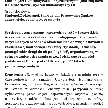
Uniwersytet Humanistyczno-Przyrodniczy im. Jana Długosza
w Częstochowie
,
Wydział Humanistyczny UHP
Grupy docelowe:
Studenci
,
Doktoranci
,
Samodzielni Pracownicy Naukowi
,
Nauczyciele
,
Dydaktycy
,
Uczniowie
Serdecznie zapraszamy uczonych, artystów i wszystkich
uczestników życia kulturalnego i religijnego z krajowych i
zagranicznych ośrodków akademickich do wzięcia udziału w
rocznicowej konferencji naukowej „Tyś naszą Hetmanką.
Jasnogórskie drogi do niepodległości", organizowanej w
setną rocznicę odzyskania przez Polskę suwerenności
państwowej 11 listopada 1918 roku, po 123 latach
politycznego niebytu.
Konferencja odbywać się będzie w dniach
6-8 grudnia 2018 w
Częstochowie
, w gmachu Uniwersytetu Humanistyczno-
Przyrodniczego im. Jana Długosza i na Jasnej Górze. Zapraszając
do udziału w obradach, chcemy m.in. przypomnieć misję
wykonywaną przez często zapomnianych artystów, pisarzy,
nauczycieli, a także duchownych i siostry zakonne, którzy
troszczyli się o zachowanie narodowej tradycji, pragniemy podjąć