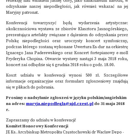
refleksję nad wkładem Jasnej Góry, jako sanktuarium narodu, w
odzyskanie naszej niepodległości, jak również wskazać na jej
Maryjny patronat.
Konferencji towarzyszyć będą wydarzenia artystyczne:
okolicznościowa wystawa ze zbiorów Klasztoru Jasnogórskiego,
prezentująca artefakty związane z dążeniem do odzyskania przez
Polskę niepodległości oraz uroczysty koncert symfoniczny,
podczas którego zostaną wykonane Uwertura Es-dur na orkiestrę
Ignacego Jana Paderewskiego oraz Koncert fortepianowy e-moll
Fryderyka Chopina. Otwarcie wystawy nastąpi 3 maja 2018 roku,
koncert zaś odbędzie się 6 grudnia 2018 roku o godz. 18.00.
Koszt udziału w konferencji wynosi 500 zł. Szczegółowe
informacje organizacyjne oraz formularz zgłoszeniowy znajdują
się w plikach do pobrania.
Prosimy o nadsyłanie zgłoszeń w języku polskim/angielskim
na adres:
maryja.niepodlegla@ajd.czest.pl
do 31 maja 2018
r.
Zapraszamy do udziału w konferencji!
Komitet Honorowy Konferencji
JE Ks. Arcybiskup Metropolita Częstochowski dr Wacław Depo -