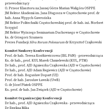
przewodniczący
O. Przeor Klasztoru na Jasnej Górze Marian Waligóra OSPPE
JM Rektor Akademii im. Jana Długosza w Częstochowie prof. dr
hab. Anna Wypych-Gawrońska
JM Rektor Politechniki Częstochowskiej prof. dr hab. inż. Norbert
Sczygiol
JM Rektor Wyższego Seminarium Duchownego w Częstochowie
ks. dr Grzegorz Szumera
Prezes Fundacji
Silva Rerum Polonarum
dr Krzysztof Czajkowski
Komitet Naukowy Konferencji
Prof. dr hab. Teresa Kostkiewiczowa (IBL PAN) - przewodnicząca
Ks. dr hab., prof. KUL Marek Chmielewski (KUL, PTM)
Dr hab., prof. AJD Agnieszka Czajkowska (AJD w Częstochowie)
Dr hab., prof. AJD Adam Regiewicz (AJD w Częstochowie)
Prof. dr hab. Bogusław Dopart (UJ)
Prof. dr hab. Jarosław Ławski (UwB)
O. dr Józef Płatek OSPPE
Ks. prof. dr hab. Jan Związek (AJD w Częstochowie)
Komitet Organizacyjny Konferencji
Dr hab., prof. AJD Agnieszka Czajkowska - przewodnicząca
Dr Ewelina Mika