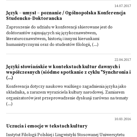
14.07.2017
Język – umysł – poznanie / Ogólnopolska Konferencja
Studencko-Doktorancka
Zaproszenie do udziału w konferencji skierowane jest do
doktorantów zajmujących się językoznawstwem,
literaturoznawstwem, historią i innymi kierunkami
humanistycznymi oraz do studentów filologii, (...)
22.04.2017
Języki słowiańskie w kontekstach kultur dawnych i
współczesnych (siódme spotkanie z cyklu "Synchronia i
(...)
Konferencja dotyczy naukowo ważkiego zagadnienia języka jako
składnika, a zarazem wyraziciela kultury narodowej. Zamiarem
organizatorów jest przeprowadzenie dyskusji zarówno na tematy
(...)
10.03.2016
Uczucia i emocje w tekstach kultury
Instytut Filologii Polskiej i Lingwistyki Stosowanej Uniwersytetu