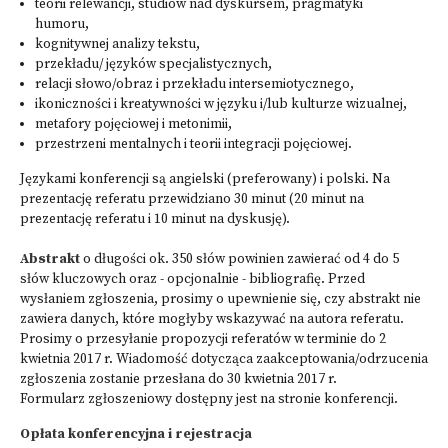
teorii relewancji, studiów nad dyskursem, pragmatyki
humoru,
kognitywnej analizy tekstu,
przekładu/ języków specjalistycznych,
relacji słowo/obraz i przekładu intersemiotycznego,
ikoniczności i kreatywności w języku i/lub kulturze wizualnej,
metafory pojęciowej i metonimii,
przestrzeni mentalnych i teorii integracji pojęciowej.
Językami konferencji są angielski (preferowany) i polski. Na
prezentację referatu przewidziano 30 minut (20 minut na
prezentację referatu i 10 minut na dyskusję).
Abstrakt
o długości ok. 350 słów powinien zawierać od 4 do 5
słów kluczowych oraz - opcjonalnie - bibliografię. Przed
wysłaniem zgłoszenia, prosimy o upewnienie się, czy abstrakt nie
zawiera danych, które mogłyby wskazywać na autora referatu.
Prosimy o przesyłanie propozycji referatów w terminie do 2
kwietnia 2017 r. Wiadomość dotycząca zaakceptowania/odrzucenia
zgłoszenia zostanie przesłana do 30 kwietnia 2017 r.
Formularz zgłoszeniowy dostępny jest na stronie konferencji.
Opłata konferencyjna i rejestracja