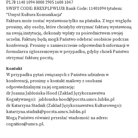
PL78 1140 1094 0000 2905 1600 1047
SWIFT CODE: BREXPLPWLUB Bank Code: 11401094 tytułem:
"Umysł Kultura Komunikacja"
Faktura może zostać wystawiona tylko na płatnika. Z tego względu
prosimy, aby osoby, które chciałyby otrzymać fakturę wystawioną
na swoją instytucję, dokonały wpłaty za pośrednictwem swojej
uczelni. Fakturę będą mogli Państwo odebrać osobiście podczas
konferencji. Prosimy o zamieszczenie odpowiednich informacji w
formularzu zgłoszeniowym w przypadku, gdyby chcieli Państwo
otrzymać fakturę pocztą.
Kontakt
W przypadku pytań związanych z Państwa udziałem w
konferencji, prosimy o kontakt mailowy z osobami
odpowiedzialnymi za jej organizację:
dr Joanna Jabłońska-Hood (Zakład Językoznawstwa
Kognitywnego):
jablonska-hood@poczta.umcs.lublin.pl
dr Katarzyna Stadnik (Zakład Językoznawstwa Kulturowego):
katarzyna.stadnik@poczta.umcs.lublin.pl
Mogą Państwo również przesłać wiadomość na adres:
cognition@umcs.pl
.