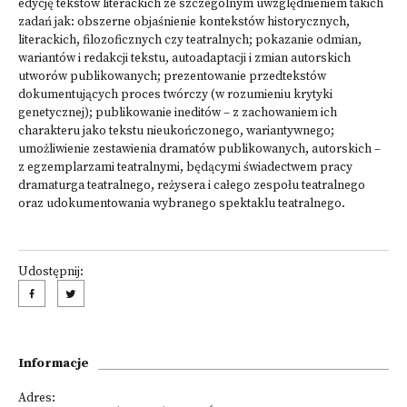
edycję tekstów literackich ze szczególnym uwzględnieniem takich
zadań jak: obszerne objaśnienie kontekstów historycznych,
literackich, filozoficznych czy teatralnych; pokazanie odmian,
wariantów i redakcji tekstu, autoadaptacji i zmian autorskich
utworów publikowanych; prezentowanie przedtekstów
dokumentujących proces twórczy (w rozumieniu krytyki
genetycznej); publikowanie ineditów – z zachowaniem ich
charakteru jako tekstu nieukończonego, wariantywnego;
umożliwienie zestawienia dramatów publikowanych, autorskich –
z egzemplarzami teatralnymi, będącymi świadectwem pracy
dramaturga teatralnego, reżysera i całego zespołu teatralnego
oraz udokumentowania wybranego spektaklu teatralnego.
Udostępnij:
Informacje
Adres: