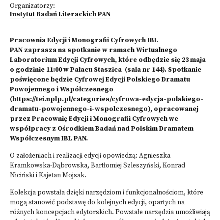
Organizatorzy:
Instytut Badań Literackich PAN
Pracownia Edycji i Monografii Cyfrowych IBL
PAN zaprasza na spotkanie w ramach Wirtualnego
Laboratorium Edycji Cyfrowych, które odbędzie się 23 maja
o godzinie 11:00 w Pałacu Staszica (sala nr 144). Spotkanie
poświęcone będzie Cyfrowej Edycji Polskiego Dramatu
Powojennego i Współczesnego
(
https://tei.nplp.pl/categories/cyfrowa-edycja-polskiego-
dramatu-powojennego-i-wspolczesnego
), opracowanej
przez Pracownię Edycji i Monografii Cyfrowych we
współpracy z Ośrodkiem Badań nad Polskim Dramatem
Współczesnym IBL PAN.
O założeniach i realizacji edycji opowiedzą: Agnieszka
Kramkowska-Dąbrowska, Bartłomiej Szleszyński, Konrad
Niciński i Kajetan Mojsak.
Kolekcja powstała dzięki narzędziom i funkcjonalnościom, które
mogą stanowić podstawę do kolejnych edycji, opartych na
różnych koncepcjach edytorskich. Powstałe narzędzia umożliwiają