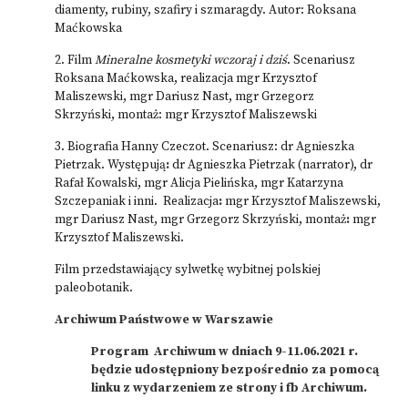
diamenty, rubiny, szafiry i szmaragdy. Autor: Roksana
Maćkowska
2. Film
Mineralne kosmetyki wczoraj i dziś
. Scenariusz
Roksana Maćkowska,
realizacja mgr Krzysztof
Maliszewski, mgr Dariusz Nast, mgr Grzegorz
Skrzyński, montaż:
mgr Krzysztof Maliszewski
3. Biografia Hanny Czeczot. Scenariusz: dr Agnieszka
Pietrzak. Występują
:
dr Agnieszka Pietrzak (narrator), dr
Rafał Kowalski, mgr Alicja Pielińska, mgr Katarzyna
Szczepaniak i inni. Realizacja
:
mgr Krzysztof Maliszewski,
mgr Dariusz Nast, mgr Grzegorz Skrzyński, montaż
:
mgr
Krzysztof Maliszewski.
Film przedstawiający sylwetkę wybitnej polskiej
paleobotanik.
Archiwum Państwowe w Warszawie
Program Archiwum w dniach 9-11.06.2021 r.
będzie udostępniony bezpośrednio za pomocą
linku z wydarzeniem ze strony i fb Archiwum.