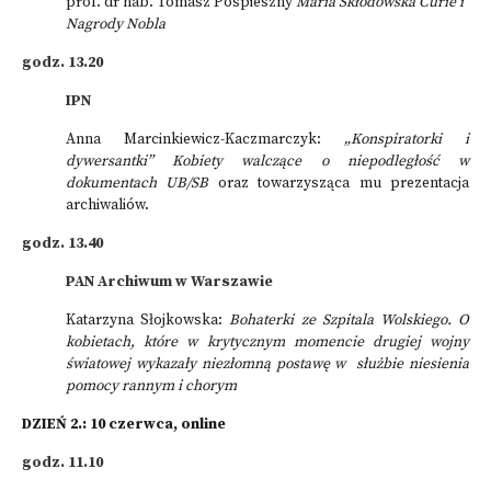
prof. dr hab. Tomasz Pospieszny
Maria Skłodowska Curie i
Nagrody Nobla
godz. 13.20
IPN
Anna Marcinkiewicz-Kaczmarczyk:
„Konspiratorki i
dywersantki” Kobiety walczące o niepodległość w
dokumentach UB/SB
oraz towarzysząca mu prezentacja
archiwaliów.
godz. 13.40
PAN Archiwum w Warszawie
Katarzyna Słojkowska:
Bohaterki ze Szpitala Wolskiego. O
kobietach, które w krytycznym momencie drugiej wojny
światowej wykazały niezłomną postawę w służbie niesienia
pomocy rannym i chorym
DZIEŃ 2.: 10 czerwca, online
godz. 11.10