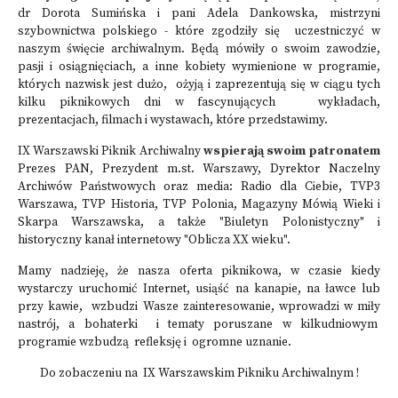
dr Dorota Sumińska i pani Adela Dankowska, mistrzyni
szybownictwa polskiego - które zgodziły się uczestniczyć w
naszym święcie archiwalnym. Będą mówiły o swoim zawodzie,
pasji i osiągnięciach, a inne kobiety wymienione w programie,
których nazwisk jest dużo, ożyją i zaprezentują się w ciągu tych
kilku piknikowych dni w fascynujących wykładach,
prezentacjach, filmach i wystawach, które przedstawimy.
IX Warszawski Piknik Archiwalny
wspierają swoim patronatem
Prezes PAN, Prezydent m.st. Warszawy, Dyrektor Naczelny
Archiwów Państwowych oraz media: Radio dla Ciebie, TVP3
Warszawa, TVP Historia, TVP Polonia, Magazyny Mówią Wieki i
Skarpa Warszawska, a także "Biuletyn Polonistyczny" i
historyczny kanał internetowy "Oblicza XX wieku".
Mamy nadzieję, że nasza oferta piknikowa, w czasie kiedy
wystarczy uruchomić Internet, usiąść na kanapie, na ławce lub
przy kawie, wzbudzi Wasze zainteresowanie, wprowadzi w miły
nastrój, a bohaterki i tematy poruszane w kilkudniowym
programie wzbudzą refleksję i ogromne uznanie.
Do zobaczeniu na IX Warszawskim Pikniku Archiwalnym !