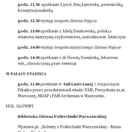
godz. 11.30
spotkanie z prof. Ewą Łętowską, prawniczką,
konstytucjonalistką
godz. 12.30
występ zespołu
Zielone Pojęcie
godz. 13.00
spotkanie z Adelą Dankowską, polską i
światową mistrzynią szybownictwa, instruktorem lotniczym
godz. 14.00
występ zespołu muzycznego
Zielone Pojęcie
godz. 14.30
spotkanie z dr Dorotą Sumińską, lekarzem
wet., obrończynią praw zwierząt
W PAŁACU STASZICA
godz. 11.00
powitanie w
Sali Lustrzanej
i rozpoczęcie
Pikniku przez przedstawicieli władz: PAN, Prezydenta m.st.
Warszawy, NDAP i PAN Archiwum w Warszawie.
HOL GŁÓWNY
Biblioteka Główna Politechniki Warszawskiej
Wystawa pt. „Kobiety z Politechniki Warszawskiej – Maria