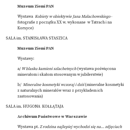
Muzeum Ziemi PAN
Wystawa
Kobiety w obiektywie Jana Małachowskiego
-
fotografie z początku XX w. wykonane w Tatrach i na
Korsyce)
SALA im. STANISŁAWA STASZICA
Muzeum Ziemi PAN
Wystawy:
a/
W blasku kamieni szlachetnych
(wystawa poświęcona
minerałom i skałom stosowanym w jubilerstwie)
b/
Mineralne
kosmetyki wczoraj i dziś
(mineralne kosmetyki
z naturalnych minerałów wraz z przykładem ich
zastosowania)
SALA im. HUGONA KOŁŁĄTAJA
Archiwum Państwowe w Warszawie
Wystawa pt.
Z rodzina najlepiej wychodzi się na… zdjęciach