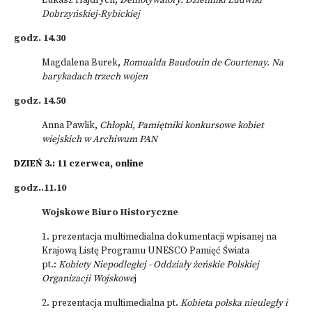
Łukasz Hajdrych,
Demotywatory. Dzienniki Ludwiki
Dobrzyńskiej-Rybickiej
godz. 14.30
Magdalena Burek,
Romualda Baudouin de Courtenay.
Na
barykadach trzech wojen
godz. 14.50
Anna Pawlik,
Chłopki,
Pamiętniki konkursowe kobiet
wiejskich w Archiwum PAN
DZIEŃ 3.: 11 czerwca, online
godz..11.10
Wojskowe Biuro Historyczne
1. prezentacja multimedialna dokumentacji wpisanej na
Krajową Listę Programu UNESCO Pamięć Świata
pt.:
Kobiety Niepodległej - Oddziały żeńskie Polskiej
Organizacji Wojskowe
j
2. prezentacja multimedialna pt.
Kobieta polska nieuległy i