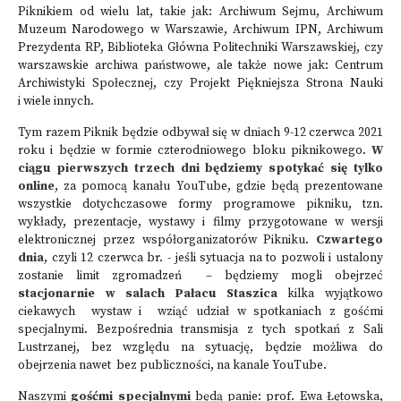
Piknikiem od wielu lat, takie jak: Archiwum Sejmu, Archiwum
Muzeum Narodowego w Warszawie, Archiwum IPN, Archiwum
Prezydenta RP, Biblioteka Główna Politechniki Warszawskiej, czy
warszawskie archiwa państwowe, ale także nowe jak: Centrum
Archiwistyki Społecznej, czy Projekt Piękniejsza Strona Nauki
i wiele innych.
Tym razem Piknik będzie odbywał się w dniach 9-12 czerwca 2021
roku i będzie w formie czterodniowego bloku piknikowego.
W
ciągu pierwszych trzech dni będziemy spotykać się tylko
online
, za pomocą kanału YouTube, gdzie będą prezentowane
wszystkie dotychczasowe formy programowe pikniku, tzn.
wykłady, prezentacje, wystawy i filmy przygotowane w wersji
elektronicznej przez współorganizatorów Pikniku.
Czwartego
dnia
, czyli 12 czerwca br. - jeśli sytuacja na to pozwoli i ustalony
zostanie limit zgromadzeń – będziemy mogli obejrzeć
stacjonarnie w salach Pałacu Staszica
kilka wyjątkowo
ciekawych wystaw i wziąć udział w spotkaniach z gośćmi
specjalnymi. Bezpośrednia transmisja z tych spotkań z Sali
Lustrzanej, bez względu na sytuację, będzie możliwa do
obejrzenia nawet bez publiczności, na kanale YouTube.
Naszymi
gośćmi specjalnymi
będą panie: prof. Ewa Łętowska,