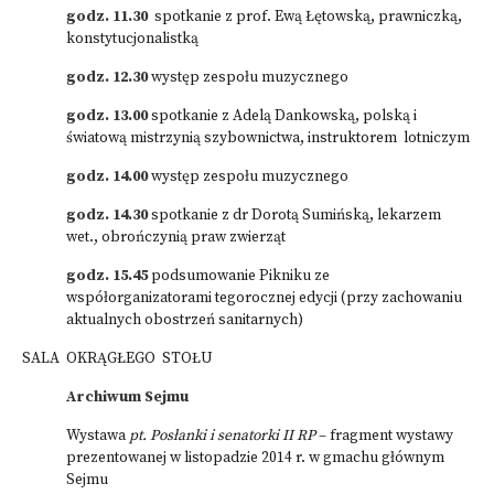
godz. 11.30
spotkanie z prof. Ewą Łętowską, prawniczką,
konstytucjonalistką
godz. 12.30
występ zespołu muzycznego
godz. 13.00
spotkanie z Adelą Dankowską, polską i
światową mistrzynią szybownictwa, instruktorem lotniczym
godz. 14.00
występ zespołu muzycznego
godz. 14.30
spotkanie z dr Dorotą Sumińską, lekarzem
wet., obrończynią praw zwierząt
godz. 15.45
podsumowanie Pikniku ze
współorganizatorami tegorocznej edycji (przy zachowaniu
aktualnych obostrzeń sanitarnych)
SALA OKRĄGŁEGO STOŁU
Archiwum Sejmu
Wystawa
pt. Posłanki i senatorki II RP
– fragment wystawy
prezentowanej w listopadzie 2014 r. w gmachu głównym
Sejmu