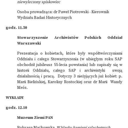
niewyleczony spiskowiec
Osoba prowadząca: dr Paweł Piotrowski - Kierownik
Wydziału Badań Historycznych
godz. 11.50
Stowarzyszenie Archiwistów Polskich Oddział
Warszawski
Prezentacja o kobietach, które były współtwórczyniami
Oddziału i całego Stowarzyszenia (w ubiegłym roku SAP
obchodził jubileusz 55-lecia powstania) lub zapisały się w
historii Oddziału, całego SAP i archiwistyki swoją
działalnością i pracą. Dotyczy 3 nieżyjących już kobiet: p.
Marii Bielińskiej, Karoliny Rostockiej oraz dr Marii Wandy
Mróz.
WYKŁADY
godz. 12.10
Muzeum Ziemi PAN
Roksana Maćkowska
W blasku kamieni szlachetnych