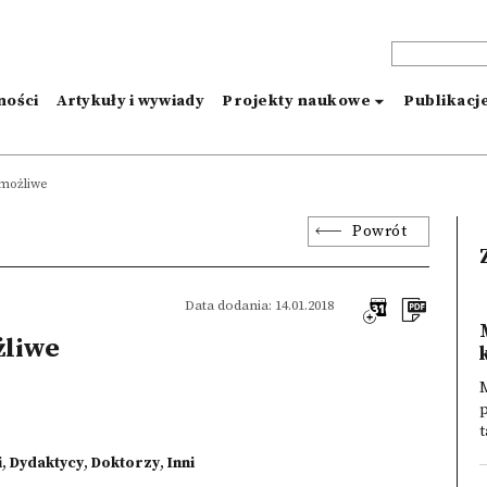
ności
Artykuły i wywiady
Projekty naukowe
Publikacj
)możliwe
Powrót
Data dodania: 14.01.2018
żliwe
M
p
t
i
,
Dydaktycy
,
Doktorzy
,
Inni