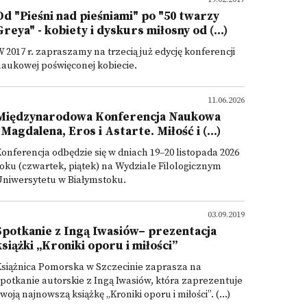
Od "Pieśni nad pieśniami" po "50 twarzy
Greya" - kobiety i dyskurs miłosny od (...)
 2017 r. zapraszamy na trzecią już edycję konferencji
aukowej poświęconej kobiecie.
11.06.2026
Międzynarodowa Konferencja Naukowa
"Magdalena, Eros i Astarte. Miłość i (...)
onferencja odbędzie się w dniach 19–20 listopada 2026
oku (czwartek, piątek) na Wydziale Filologicznym
Uniwersytetu w Białymstoku.
03.09.2019
Spotkanie z Ingą Iwasiów– prezentacja
książki „Kroniki oporu i miłości”
siążnica Pomorska w Szczecinie zaprasza na
potkanie autorskie z Ingą Iwasiów, która zaprezentuje
woją najnowszą książkę „Kroniki oporu i miłości”. (...)