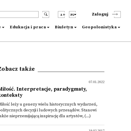
Zaloguj
A
PL
e
Edukacja i praca
Biuletyn
Geopolonistyka
Zobacz także
07.01.2022
Miłość. Interpretacje, paradygmaty,
konteksty
iłość leży u genezy wielu historycznych wydarzeń,
olitycznych decyzji i ludowych przesądów. Stanowi
akże nieprzemijającą inspirację dla artystów, (...)
19.02.2017