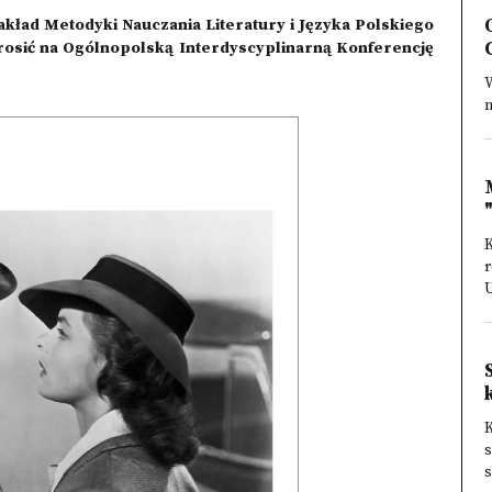
, Zakład Metodyki Nauczania Literatury i Języka Polskiego
rosić na Ogólnopolską Interdyscyplinarną Konferencję
W
n
K
r
K
s
s