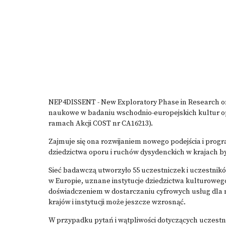
NEP4DISSENT - New Exploratory Phase in Research on
naukowe w badaniu wschodnio-europejskich kultur o
ramach Akcji COST nr CA16213).
Zajmuje się ona rozwijaniem nowego podejścia i p
dziedzictwa oporu i ruchów dysydenckich w krajach by
Sieć badawczą utworzyło 55 uczestniczek i uczestnik
w Europie, uznane instytucje dziedzictwa kulturoweg
doświadczeniem w dostarczaniu cyfrowych usług dla 
krajów i instytucji może jeszcze wzrosnąć.
W przypadku pytań i wątpliwości dotyczących uczestnic