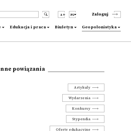
Zaloguj
A
PL
e
Edukacja i praca
Biuletyn
Geopolonistyka
Inne powiązania
Artykuły
Wydarzenia
Konkursy
Stypendia
Oferty edukacyjne