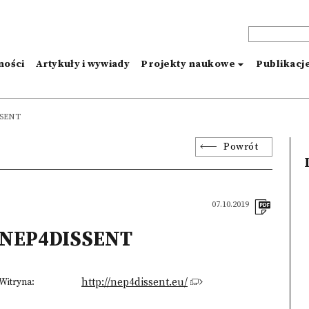
ności
Artykuły i wywiady
Projekty naukowe
Publikacj
SSENT
Powrót
07.10.2019
NEP4DISSENT
Witryna:
http://nep4dissent.eu/