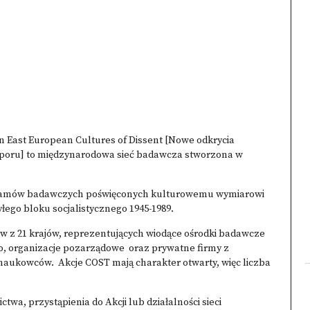
 East European Cultures of Dissent [Nowe odkrycia
poru] to międzynarodowa sieć badawcza stworzona w
rogramów badawczych poświęconych kulturowemu wymiarowi
łego bloku socjalistycznego 1945-1989.
ów z 21 krajów, reprezentujących wiodące ośrodki badawcze
o, organizacje pozarządowe oraz prywatne firmy z
naukowców. Akcje COST mają charakter otwarty, więc liczba
twa, przystąpienia do Akcji lub działalności sieci