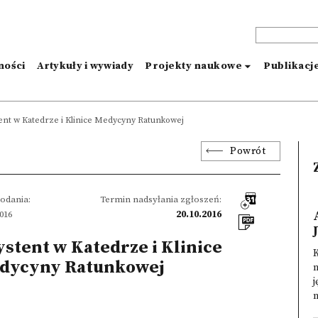
ności
Artykuły i wywiady
Projekty naukowe
Publikacj
ent w Katedrze i Klinice Medycyny Ratunkowej
Powrót
odania:
Termin nadsyłania zgłoszeń:
2016
20.10.2016
stent w Katedrze i Klinice
dycyny Ratunkowej
j
n