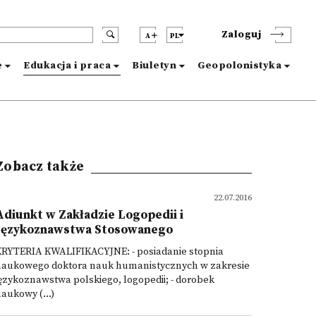
Zaloguj
A
PL
e
Edukacja i praca
Biuletyn
Geopolonistyka
Zobacz także
22.07.2016
Adiunkt w Zakładzie Logopedii i
Językoznawstwa Stosowanego
KRYTERIA KWALIFIKACYJNE: - posiadanie stopnia
naukowego doktora nauk humanistycznych w zakresie
ęzykoznawstwa polskiego, logopedii; - dorobek
aukowy (...)