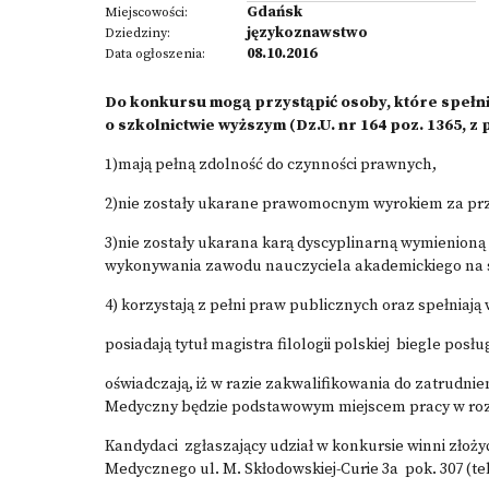
Gdańsk
Miejscowości:
językoznawstwo
Dziedziny:
08.10.2016
Data ogłoszenia:
Do konkursu mogą przystąpić osoby, które spełnia
o szkolnictwie wyższym (Dz.U. nr 164 poz. 1365, z p
1)mają pełną zdolność do czynności prawnych,
2)nie zostały ukarane prawomocnym wyrokiem za pr
3)nie zostały ukarana karą dyscyplinarną wymienioną w 
wykonywania zawodu nauczyciela akademickiego na st
4) korzystają z pełni praw publicznych oraz spełniaj
posiadają tytuł magistra filologii polskiej biegle pos
oświadczają, iż w razie zakwalifikowania do zatrudni
Medyczny będzie podstawowym miejscem pracy w roz
Kandydaci zgłaszający udział w konkursie winni złoży
Medycznego ul. M. Skłodowskiej-Curie 3a pok. 307 (tel