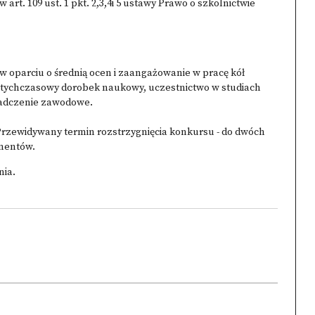
rt. 109 ust. 1 pkt. 2,3,4i 5 ustawy Prawo o szkolnictwie
w oparciu o średnią ocen i zaangażowanie w pracę kół
otychczasowy dorobek naukowy, uczestnictwo w studiach
iadczenie zawodowe.
Przewidywany termin rozstrzygnięcia konkursu - do dwóch
mentów.
nia.