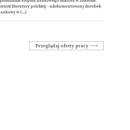
 posiadanie stopnia naukowego doktora w zakresie
istorii literatury polskiej; - udokumentowany dorobek
aukowy w (...)
Przeglądaj oferty pracy