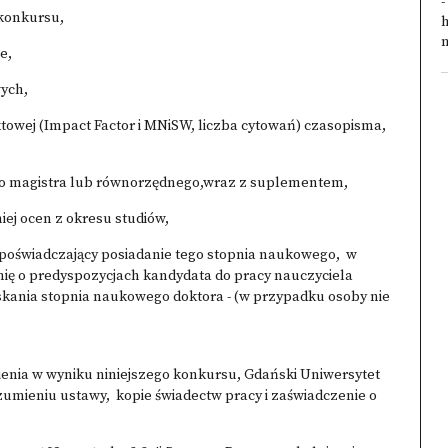
-
o konkursu,
h
n
ie,
wych,
nktowej (Impact Factor i MNiSW, liczba cytowań) czasopisma,
go magistra lub równorzędnego,wraz z suplementem,
iej ocen z okresu studiów,
 poświadczający posiadanie tego stopnia naukowego, w
ię o predyspozycjach kandydata do pracy nauczyciela
kania stopnia naukowego doktora - (w przypadku osoby nie
nienia w wyniku niniejszego konkursu, Gdański Uniwersytet
mieniu ustawy, kopie świadectw pracy i zaświadczenie o