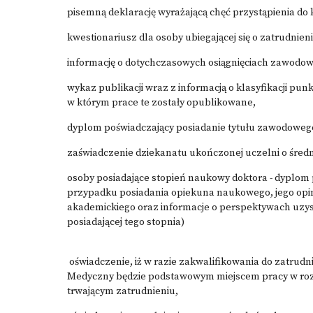
pisemną deklarację wyrażającą chęć przystąpienia d
kwestionariusz dla osoby ubiegającej się o zatrudnien
informację o dotychczasowych osiągnięciach zawodo
wykaz publikacji wraz z informacją o klasyfikacji pu
w którym prace te zostały opublikowane,
dyplom poświadczający posiadanie tytułu zawodowe
zaświadczenie dziekanatu ukończonej uczelni o średn
osoby posiadające stopień naukowy doktora - dyplom
przypadku posiadania opiekuna naukowego, jego opin
akademickiego oraz informacje o perspektywach uzys
posiadającej tego stopnia)
oświadczenie, iż w razie zakwalifikowania do zatrud
Medyczny będzie podstawowym miejscem pracy w rozu
trwającym zatrudnieniu,