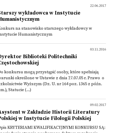
22.06.2017
Starszy wykładowca w Instytucie
Humanistycznym
Konkurs na stanowisko starszego wykładowcy w
Instytucie Humanistycznym
03.11.2016
Dyrektor Biblioteki Politechniki
Częstochowskiej
o konkursu mogą przystąpić osoby, które spełniają
arunki określone w Ustawie z dnia 27.07.05 r. Prawo o
zkolnictwie Wyższym (Dz. U. nr 164 poz. 1365 z późn.
m.), Statucie (...)
09.02.2017
Asystent w Zakładzie Historii Literatury
Polskiej w Instytucie Filologii Polskiej
Opis KRYTERIAMI KWALIFIKACYJNYMI KONKURSU SĄ: