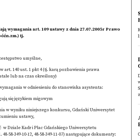
ją wymagania art. 109 ustawy z dnia 27.07.2005r Prawo
óźn.zm.) tj.
zestępstwo umyślne,
art. 140 ust. 1 pkt 4 (tj. karą pozbawienia prawa
D
ałe lub na czas określony)
w
ą wymagania w odniesieniu do stanowiska asystenta:
S
z
ługują się językiem migowym
enia w wyniku niniejszego konkursu, Gdański Uniwersytet
umieniu ustawy,
ć w Dziale Kadr i Płac Gdańskiego Uniwersytetu
. 48-58-349-10-12, 48-58-349-11-07) następujące dokumenty: